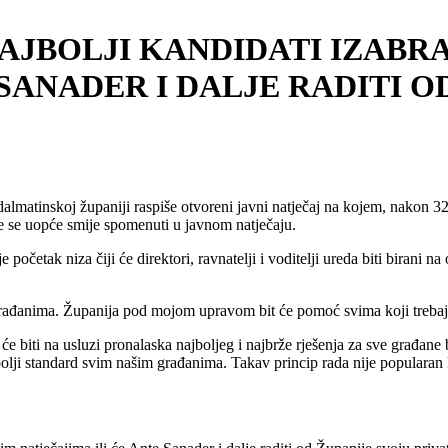
 NAJBOLJI KANDIDATI IZABR
 SANADER I DALJE RADITI O
lmatinskoj županiji raspiše otvoreni javni natječaj na kojem, nakon 32
e se uopće smije spomenuti u javnom natječaju.
tak niza čiji će direktori, ravnatelji i voditelji ureda biti birani na
vim građanima. Županija pod mojom upravom bit će pomoć svima koji treba
će biti na usluzi pronalaska najboljeg i najbrže rješenja za sve građan
 bolji standard svim našim građanima. Takav princip rada nije populara