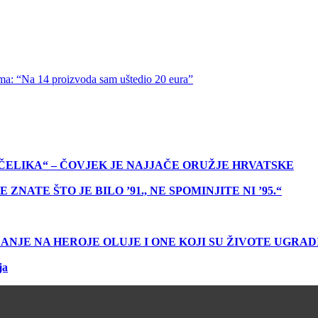
ma: “Na 14 proizvoda sam uštedio 20 eura”
ČELIKA“ – ČOVJEK JE NAJJAČE ORUŽJE HRVATSKE
ATE ŠTO JE BILO ’91., NE SPOMINJITE NI ’95.“
ANJE NA HEROJE OLUJE I ONE KOJI SU ŽIVOTE UGRAD
ja