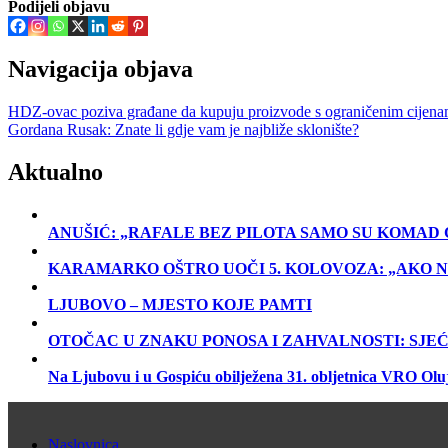
Podijeli objavu
Navigacija objava
HDZ-ovac poziva građane da kupuju proizvode s ograničenim cijena
Gordana Rusak: Znate li gdje vam je najbliže sklonište?
Aktualno
ANUŠIĆ: „RAFALE BEZ PILOTA SAMO SU KOMAD 
KARAMARKO OŠTRO UOČI 5. KOLOVOZA: „AKO NE ZN
LJUBOVO – MJESTO KOJE PAMTI
OTOČAC U ZNAKU PONOSA I ZAHVALNOSTI: SJEĆ
Na Ljubovu i u Gospiću obilježena 31. obljetnica VRO Olu
Naslovnica