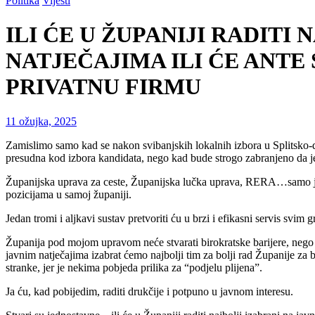
Politika
Vijesti
ILI ĆE U ŽUPANIJI RADITI
NATJEČAJIMA ILI ĆE ANTE
PRIVATNU FIRMU
11 ožujka, 2025
Zamislimo samo kad se nakon svibanjskih lokalnih izbora u Splitsko-da
presudna kod izbora kandidata, nego kad bude strogo zabranjeno da j
Županijska uprava za ceste, Županijska lučka uprava, RERA…samo je poče
pozicijama u samoj županiji.
Jedan tromi i aljkavi sustav pretvoriti ću u brzi i efikasni servis s
Županija pod mojom upravom neće stvarati birokratske barijere, nego 
javnim natječajima izabrat ćemo najbolji tim za bolji rad Županije za
stranke, jer je nekima pobjeda prilika za “podjelu plijena”.
Ja ću, kad pobijedim, raditi drukčije i potpuno u javnom interesu.