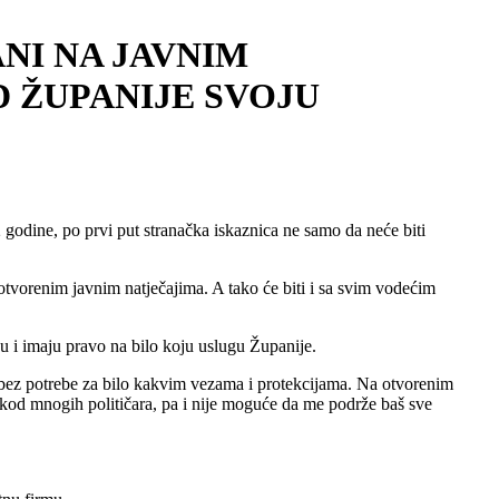
ANI NA JAVNIM
D ŽUPANIJE SVOJU
 godine, po prvi put stranačka iskaznica ne samo da neće biti
 otvorenim javnim natječajima. A tako će biti i sa svim vodećim
ju i imaju pravo na bilo koju uslugu Županije.
e bez potrebe za bilo kakvim vezama i protekcijama. Na otvorenim
n kod mnogih političara, pa i nije moguće da me podrže baš sve