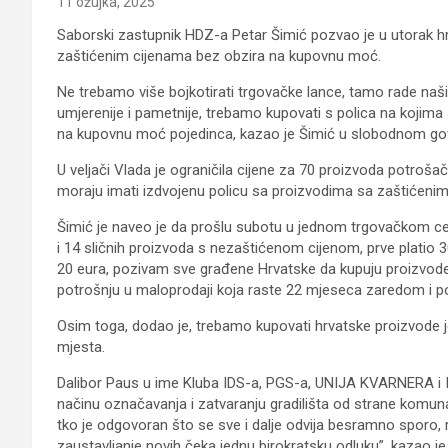
11 ožujka, 2025
Saborski zastupnik HDZ-a Petar Šimić pozvao je u utorak h
zaštićenim cijenama bez obzira na kupovnu moć.
Ne trebamo više bojkotirati trgovačke lance, tamo rade naš
umjerenije i pametnije, trebamo kupovati s polica na kojim
na kupovnu moć pojedinca, kazao je Šimić u slobodnom go
U veljači Vlada je ograničila cijene za 70 proizvoda potroš
moraju imati izdvojenu policu sa proizvodima sa zaštićenim
Šimić je naveo je da prošlu subotu u jednom trgovačkom c
i 14 sličnih proizvoda s nezaštićenom cijenom, prve platio 
20 eura, pozivam sve građene Hrvatske da kupuju proizvod
potrošnju u maloprodaji koja raste 22 mjeseca zaredom i poti
Osim toga, dodao je, trebamo kupovati hrvatske proizvode j
mjesta.
Dalibor Paus u ime Kluba IDS-a, PGS-a, UNIJA KVARNERA i ISU
načinu označavanja i zatvaranju gradilišta od strane komu
tko je odgovoran što se sve i dalje odvija besramno sporo, 
zaustavljanje novih čeka jednu birokratsku odluku”, kazao je