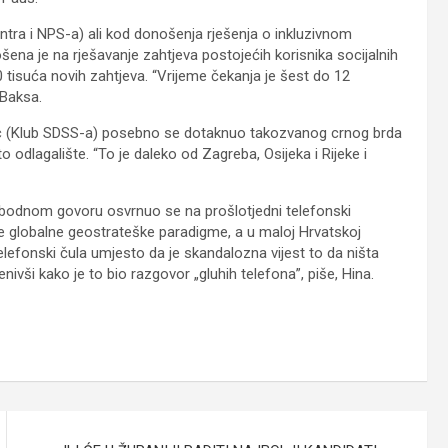
entra i NPS-a) ali kod donošenja rješenja o inkluzivnom
šena je na rješavanje zahtjeva postojećih korisnika socijalnih
 tisuća novih zahtjeva. “Vrijeme čekanja je šest do 12
 Baksa.
c (Klub SDSS-a) posebno se dotaknuo takozvanog crnog brda
to odlagalište. “To je daleko od Zagreba, Osijeka i Rijeke i
obodnom govoru osvrnuo se na prošlotjedni telefonski
e globalne geostrateške paradigme, a u maloj Hrvatskoj
telefonski čula umjesto da je skandalozna vijest to da ništa
enivši kako je to bio razgovor „gluhih telefona”, piše, Hina.