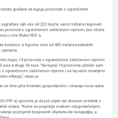
rvatske građane da kupuju proizvode s ograničenim
i sugrađani, njih više od 225 tisuća, samo trebamo kupovati
a su proizvodi s ograničenom zaštićenom cijenom, bez obzira
voru u ime Kluba HDZ-a.
ačke košarice, a trgovine veće od 400 metara kvadratnih
 cijenama.
entru kupio 14 proizvoda s ograničenom zaštićenom cijenom
30 eura a druge 50 eura. “Na kupnji 14 proizvoda uštedio sam
e s ograničenom zaštićenom cijenom i na taj način smanjimo
če inflaciju”, rekao je.
er se time jača hrvatsko gospodarstvo i otvaraju nova radna
-PIP-a) upozorio je da još uvijek nije donesen pravilnik o
nalnih redara. “Kome se pogoduje ovakvim odugovlačenjem,
rušenje postojećih bespravnih objekata ide na kapaljku, a
 Paus.