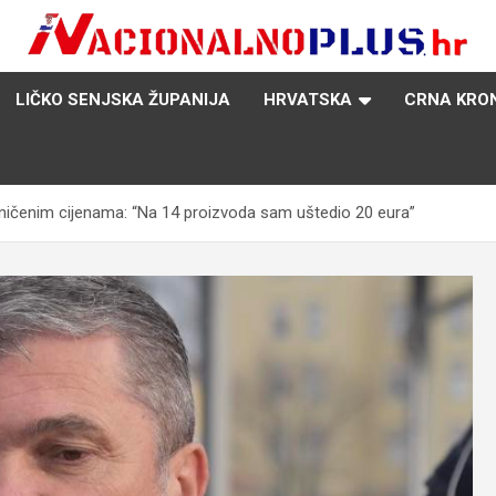
Nacija želi znati više
NacionalnoPlus.hr
LIČKO SENJSKA ŽUPANIJA
HRVATSKA
CRNA KRO
ičenim cijenama: “Na 14 proizvoda sam uštedio 20 eura”