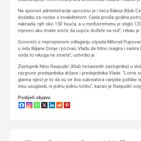
Na sporost administracije upozorio je i Ivica Baksa (Klub C
dodatku za osobe s invaliditetom. Cijela prošla godina potro
naknada, njih oko 150 tisuća, a u međuvremenu je stiglo 120
mjeseci ako imate sreće da uopće dođete na red”, rekao je
Govoreći o nepropisnom odlaganju otpada Milorad Pupova
u selu Biljane Donje i pozvao Vladu da hitno reagira i sanira 
onda to nikoga ne smeta”, ustvrdio je.
Zastupnik Nino Raspudić (Klub nezavisnih zastupnika) u sl
razgovor predsjednika države i predsjednika Vlade. “Lome s
glavna vijest je to da su se dva sukreatora vanjske politike 
nisu usuglasili, ni jednu jedinu točku”, kazao je Raspudić ocij
Podijeli objavu
Navigacija