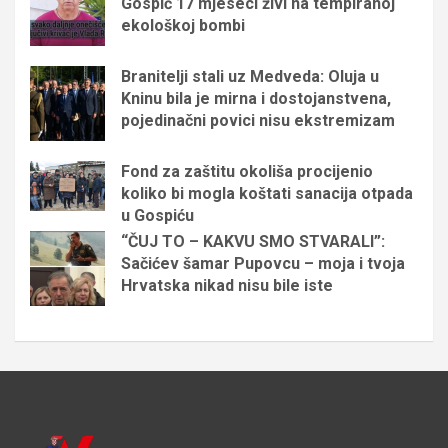
Gospić 17 mjeseci živi na tempiranoj
ekološkoj bombi
Branitelji stali uz Medveda: Oluja u
Kninu bila je mirna i dostojanstvena,
pojedinačni povici nisu ekstremizam
Fond za zaštitu okoliša procijenio
koliko bi mogla koštati sanacija otpada
u Gospiću
“ČUJ TO – KAKVU SMO STVARALI”:
Sačićev šamar Pupovcu – moja i tvoja
Hrvatska nikad nisu bile iste