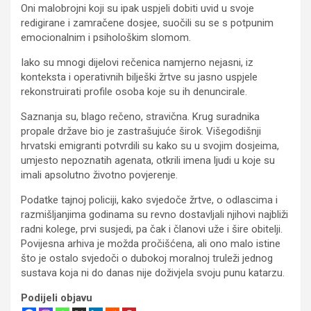
Oni malobrojni koji su ipak uspjeli dobiti uvid u svoje
redigirane i zamračene dosjee, suočili su se s potpunim
emocionalnim i psihološkim slomom.
Iako su mnogi dijelovi rečenica namjerno nejasni, iz
konteksta i operativnih bilješki žrtve su jasno uspjele
rekonstruirati profile osoba koje su ih denuncirale.
Saznanja su, blago rečeno, stravična. Krug suradnika
propale države bio je zastrašujuće širok. Višegodišnji
hrvatski emigranti potvrdili su kako su u svojim dosjeima,
umjesto nepoznatih agenata, otkrili imena ljudi u koje su
imali apsolutno životno povjerenje.
Podatke tajnoj policiji, kako svjedoče žrtve, o odlascima i
razmišljanjima godinama su revno dostavljali njihovi najbliži
radni kolege, prvi susjedi, pa čak i članovi uže i šire obitelji.
Povijesna arhiva je možda pročišćena, ali ono malo istine
što je ostalo svjedoči o dubokoj moralnoj truleži jednog
sustava koja ni do danas nije doživjela svoju punu katarzu.
Podijeli objavu