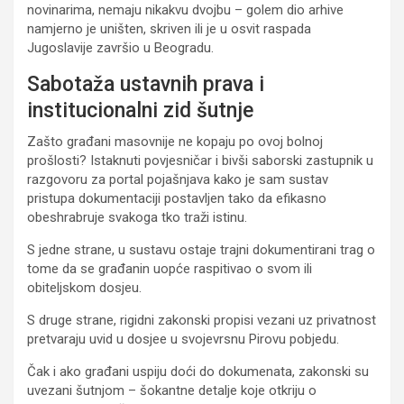
novinarima, nemaju nikakvu dvojbu – golem dio arhive
namjerno je uništen, skriven ili je u osvit raspada
Jugoslavije završio u Beogradu.
Sabotaža ustavnih prava i
institucionalni zid šutnje
Zašto građani masovnije ne kopaju po ovoj bolnoj
prošlosti? Istaknuti povjesničar i bivši saborski zastupnik u
razgovoru za portal pojašnjava kako je sam sustav
pristupa dokumentaciji postavljen tako da efikasno
obeshrabruje svakoga tko traži istinu.
S jedne strane, u sustavu ostaje trajni dokumentirani trag o
tome da se građanin uopće raspitivao o svom ili
obiteljskom dosjeu.
S druge strane, rigidni zakonski propisi vezani uz privatnost
pretvaraju uvid u dosjee u svojevrsnu Pirovu pobjedu.
Čak i ako građani uspiju doći do dokumenata, zakonski su
uvezani šutnjom – šokantne detalje koje otkriju o