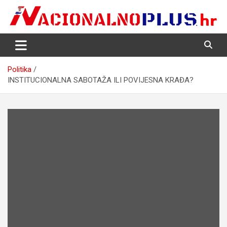
Skip
to
content
Nacija želi znati više
NacionalnoPlus.hr
Politika
INSTITUCIONALNA SABOTAŽA ILI POVIJESNA KRAĐA?