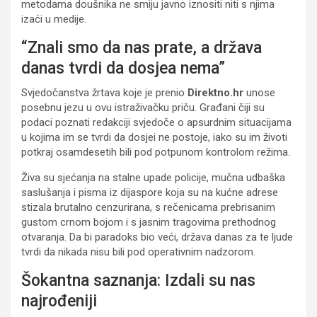
metodama doušnika ne smiju javno iznositi niti s njima
izaći u medije.
“Znali smo da nas prate, a država
danas tvrdi da dosjea nema”
Svjedočanstva žrtava koje je prenio
Direktno.hr
unose
posebnu jezu u ovu istraživačku priču. Građani čiji su
podaci poznati redakciji svjedoče o apsurdnim situacijama
u kojima im se tvrdi da dosjei ne postoje, iako su im životi
potkraj osamdesetih bili pod potpunom kontrolom režima.
Živa su sjećanja na stalne upade policije, mučna udbaška
saslušanja i pisma iz dijaspore koja su na kućne adrese
stizala brutalno cenzurirana, s rečenicama prebrisanim
gustom crnom bojom i s jasnim tragovima prethodnog
otvaranja. Da bi paradoks bio veći, država danas za te ljude
tvrdi da nikada nisu bili pod operativnim nadzorom.
Šokantna saznanja: Izdali su nas
najrođeniji