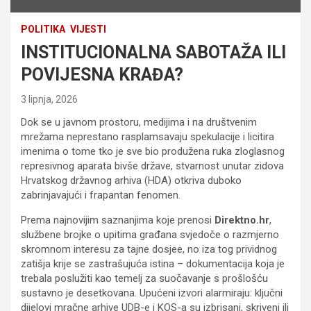
POLITIKA
VIJESTI
INSTITUCIONALNA SABOTAŽA ILI
POVIJESNA KRAĐA?
3 lipnja, 2026
Dok se u javnom prostoru, medijima i na društvenim
mrežama neprestano rasplamsavaju spekulacije i licitira
imenima o tome tko je sve bio produžena ruka zloglasnog
represivnog aparata bivše države, stvarnost unutar zidova
Hrvatskog državnog arhiva (HDA) otkriva duboko
zabrinjavajući i frapantan fenomen.
Prema najnovijim saznanjima koje prenosi
Direktno.hr
,
službene brojke o upitima građana svjedoče o razmjerno
skromnom interesu za tajne dosjee, no iza tog prividnog
zatišja krije se zastrašujuća istina – dokumentacija koja je
trebala poslužiti kao temelj za suočavanje s prošlošću
sustavno je desetkovana. Upućeni izvori alarmiraju: ključni
dijelovi mračne arhive UDB-e i KOS-a su izbrisani, skriveni ili