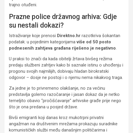
trajno otuđeni.
Prazne police državnog arhiva: Gdje
su nestali dokazi?
Istraživanje koje prenosi
Direktno.hr
razotkriva šokantan
podatak: u pojedinim kategorijama
više od 50 posto
podnesenih zahtjeva građana riješeno je negativno
.
U praksi to znači da kada obitelji žrtava bivšeg režima
predaju službeni zahtjev kako bi saznale istinu o uhođenju i
progonu svojih najmilijih, dobivaju hladan birokratski
odgovor – dosje ne postoji i o njemu nema nikakvog traga.
Za jedne je to privremeno olakšanje, no za većinu
predstavlja golemo razočaranje i jasan dokaz da je netko
temeljito obavio “pročišćavanje” arhivske građe prije nego
što je ona predana u posjed države.
Bivši emigranti koji danas kroz mukotrpni privatni
angažman na društvenim mrežama prokazuju suradnike
komunističkih službi među današnjim političarima i