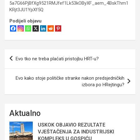
5a7G66PjBfXg9521RMJfef1Lk53kOByXF_aem_4BskThm1
KRjt3JU1YpXf5Q
Podijeli objavu
Navigacija
Evo tko ne treba plaćati pristojbu HRT-u?
objava
Evo kako stoje političke stranke nakon predsjedničkih
izbora po HRejtingu?
Aktualno
USKOK OBJAVIO REZULTATE
VJEŠTAČENJA ZA INDUSTRIJSKI
KOMPLEKS U GOSPIĆU