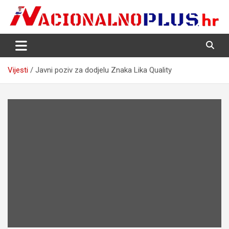
Skip
to
content
Nacija želi znati više
NacionalnoPlus.hr
Vijesti
Javni poziv za dodjelu Znaka Lika Quality