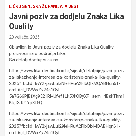
LIČKO SENJSKA ŽUPANIJA
VIJESTI
Javni poziv za dodjelu Znaka Lika
Quality
20 veljače, 2025
Objavljen je Javni poziv za dodjelu Znaka Lika Quality
proizvodima s područja Like.
Svi detalji dostupni su na
https://www.lika-destination.hr/vijesti/detaljnije/javni-poziv-
za-iskazivanje-interesa-za-koristenje-znaka-lika-quality-
2025?fbclid=IwY2xjawLuIxNleHRuA2FlbQIxMQABHqn61-
cmL6gl_DVWxZy74c1OyL-
5a7G66PjBfXg9521RMJfef1Lk53kOByXF_aem_4BskThm1
KRjt3JU1YpXf5Q
https://www.lika-destination.hr/vijesti/detaljnije/javni-poziv-
za-iskazivanje-interesa-za-koristenje-znaka-lika-quality-
2025?fbclid=IwY2xjawLuI29leHRuA2FlbQIxMQABHqn61-
cmL6gl_DVWxZy74c1OyL-