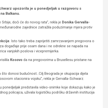
chwarz upozorila je u ponedjeljak u razgovoru s
 na Balkanu.
Srbije, doći će do novog rata”, rekla je
Donika Gervalla-
 međunarodne zajednice zatražila poduzimanje mjera protiv
nkcije
. Isto tako treba zaprijetiti zamrzavanjem pregovora o
e za događaje prije osam dana i ne odrekne se napada na
rica vanjskih poslova i vicepremijerka.
risilila
Kosovo
da na pregovorima u Bruxellesu pristane na
na što donosi budućnost…Cilj Beograda je okupacija dijela
 Kosovom stacionira vojsku”, rekla je Gervalla-Schwarz.
 ponedjeljak predstavila video-snimke koje dokazuju kako je
ednog policajca, uživala logističku podršku državnih institucija