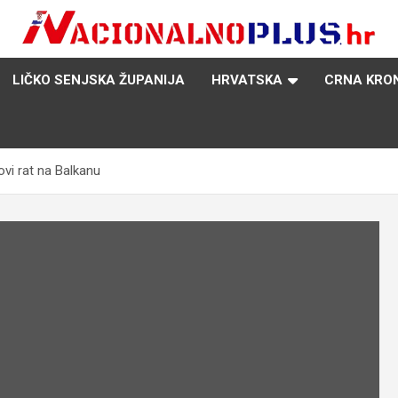
Nacija želi znati više
NacionalnoPlus.hr
LIČKO SENJSKA ŽUPANIJA
HRVATSKA
CRNA KRO
vi rat na Balkanu