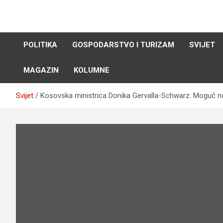
Skip
to
content
POLITIKA
GOSPODARSTVO I TURIZAM
SVIJET
MAGAZIN
KOLUMNE
Svijet
Kosovska ministrica Donika Gervalla-Schwarz: Moguć no