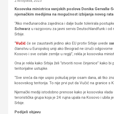
2 listopada, 2023
Kosovska ministrica vanjskih poslova Donika Gervalla-S
njemačkim medijima na mogućnost izbijanja novog rata
“Ako međunarodna zajednica i dalje bude tolerirala postupke 
Schwarz
u razgovoru za javni servis Deutschlandfunk i od
Srbije.
“
Vučić
će se zaustaviti jedino ako EU protiv Srbije uvede
sa
članstvu u Europskoj uniji ako Beograd ne izruči odgovorn
Kosovo i sve ostale zemlje u regiji”, rekla je kosovska minist
Ona je rekla kako Srbija želi “stvoriti nove činjenice” kako bi p
teritorijalne ustupke.
“Sve sreća da nije uspio pokušaj prije osam dana, ali tko z
kosovskog teritorija. To nije prvi put da Vučić na granice s
Njemački mediji istodobno prenose kako je kosovska vlada u
teroristička grupa koja je 24. rujna upala na Kosovo i ubila j
Srbije.
Podijeli objavu