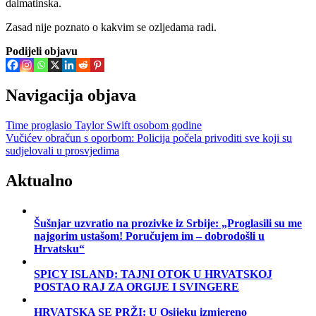
dalmatinska.
Zasad nije poznato o kakvim se ozljedama radi.
Podijeli objavu
Navigacija objava
Time proglasio Taylor Swift osobom godine
Vučićev obračun s oporbom: Policija počela privoditi sve koji su
sudjelovali u prosvjedima
Aktualno
Šušnjar uzvratio na prozivke iz Srbije: „Proglasili su me
najgorim ustašom! Poručujem im – dobrodošli u
Hrvatsku“
SPICY ISLAND: TAJNI OTOK U HRVATSKOJ
POSTAO RAJ ZA ORGIJE I SVINGERE
HRVATSKA SE PRŽI: U Osijeku izmjereno