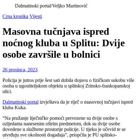
Dalmatinski portal/Veljko Martinović
Crna kronika
Vijesti
Masovna tučnjava ispred
noćnog kluba u Splitu: Dvije
osobe završile u bolnici
26 prosinca, 2023
Policija je jutros prije šest sati dobila dojavu o fizičkom sukobu više
osoba u ugostiteljskom objektu u splitskoj Zrinsko-frankopanskoj
ulici.
Dalmatinski portal
izvještava da je riječ o masovnoj tučnjavi ispred
kluba Kuka.
“Na pružanje liječničke pomoći prevezene su dvije osobe s
ozljedama nanesenim oštrim predmetom, dok su dvije osobe
dovedene u službene prostorije policije. U tijeku je očevid te se
utvrđuju sve okolnosti događaja”, priopćila je PU splitsko-