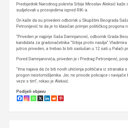
Predsjednik Narodnog pokreta Srbije Miroslav Aleksić kaže 
sudjelovali u prosvjedima ispred RIK-a.
On kaže da su privedeni odbornik u Skupštini Beograda Saš
Petronijević te da je to klasičan primjer političkog progona n
“Priveden je najprije Saša Damnjanović, odbornik Grada Beog
kandidata za gradonačelnika “Srbija protiv nasilja” Vladimira 
jutros priveden, a trebao bi biti saslušan u 12 sati u Palači
Pored Damnjanovića, priveden je i Predrag Petronijević, pov
“Ima najava da će biti novih uhićenja političara iz stranaka s l
progon neistomišljenika. Jer, ne privode policajce i navijače koj
veze s tim”, rekao je Aleksić.
Podijeli objavu
Navigacija