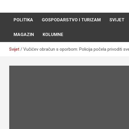
Skip
to
content
POLITIKA
GOSPODARSTVO I TURIZAM
SVIJET
MAGAZIN
KOLUMNE
Svijet
Vučićev obračun s oporbom: Policija počela privoditi sve