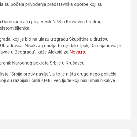
da su počela privođenja predstavnika oporbe koji su
a Damnjanović i povjerenik NPS u Kruševcu Predrag
eistomišljenika.
rada, koji je bio na ulazu u zgradu Skupštine u društvu
Obradovića. Nikakvog nasilja tu nije bilo. Ipak, Damnjanović je
 pravde u Beogradu”, kaže Aleksić za
Nova.rs
.
jerenik Narodnog pokreta Srbije u Kruševcu.
iste “Srbija protiv nasilja”, a to je ništa drugo nego politički
i su razbijali i činili štetu, već ljude koji nisu imali nikakve