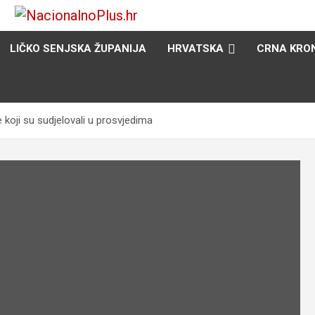
Nacija želi znati više
NacionalnoPlus.hr
LIČKO SENJSKA ŽUPANIJA
HRVATSKA
CRNA KRO
 koji su sudjelovali u prosvjedima