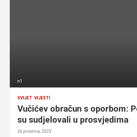
n1
SVIJET
VIJESTI
Vučićev obračun s oporbom: Pol
su sudjelovali u prosvjedima
26 prosinca, 2023