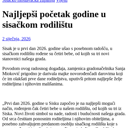
Sisačko moslavačka županija
Vijesti
Najljepši početak godine u
sisačkom rodilištu
2 siječnja, 2026
Sisak je u prvi dan 2026. godine ušao s posebnom radošću, u
sisačkom rodilištu rođene su četiri bebe, od kojih su tri novi
stanovnici našega grada.
Povodom ovog radosnog događaja, zamjenica gradonačelnika Sanja
Mioković prigodno je darivala majke novorođenčadi darovima koji
će im olakšati prve dane roditeljstva, uputivši pritom najljepše želje
roditeljima i njihovim mališanima.
„Prvi dan 2026. godine u Sisku započeo je na najljepši mogući
način, rođenjem čak četiri bebe u našem rodilištu, od kojih su tri iz
Siska. Novi životi simbol su nade, radosti i budućnosti našega grada.
Od srca čestitam ponosnim roditeljima i njihovim obiteljima, a
posebno zahvaljujem predanom osoblju sisačkog rodilišta koje s