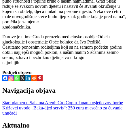
puno stručnosti i topline brine o našim najmlađima. Grad Sisak
raduje se svakom novom djetetu i nastavit će stvarati okruženje u
kojem su obitelji, djeca i mladi na prvome mjestu. Neka ove četiri
male novogodišnje sreće budu lijep znak godine koja je pred nama“,
poručila je zamjenica
gradonačelnika.
Darove je u ime Grada preuzelo medicinsko osoblje Odjela
ginekologije i opstetricije Opće bolnice dr. Ivo Pedišić.
Čestitamo ponosnim roditeljima koji su na samom početku godine
dobili najljepši mogući poklon, a našim malim Siščanima želimo
sretno, zdravo i bezbrižno djetinjstvo u krugu
najmilijih.
Podijeli objavu
Navigacija objava
Stari plamen u Saitama Areni: Cro Cop u Japanu osjetio zov borbe
Križevci uvode „Baka-djed servis“: 250 eura mjesečno za čuvanje
unučadi
Aktualno