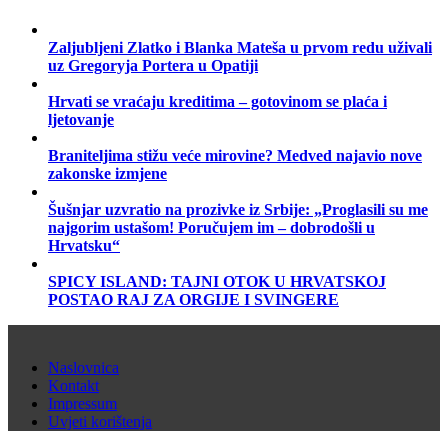
Zaljubljeni Zlatko i Blanka Mateša u prvom redu uživali
uz Gregoryja Portera u Opatiji
Hrvati se vraćaju kreditima – gotovinom se plaća i
ljetovanje
Braniteljima stižu veće mirovine? Medved najavio nove
zakonske izmjene
Šušnjar uzvratio na prozivke iz Srbije: „Proglasili su me
najgorim ustašom! Poručujem im – dobrodošli u
Hrvatsku“
SPICY ISLAND: TAJNI OTOK U HRVATSKOJ
POSTAO RAJ ZA ORGIJE I SVINGERE
Naslovnica
Kontakt
Impressum
Uvjeti korištenja