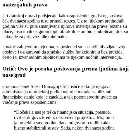
materijalnih prava
U Gradskoj upravi podsjećaju kako zaposlenici gradskog sustava
čak dvanaest godina nisu primali regres. Uz to, tijekom prethodnih
godina više su puta smanjivana njihova materijalna prava, rezane su
plaće, nisu imali osiguran topli obrok ili je on bio simboličan, dok su
naknade za prijevoz bile minimalne.
Unatoč zahtjevnim uvjetima, zaposlenici su nastavili obavljati svoje
poslove i osiguravati da gradske službe funkcioniraju bez prekida,
često i u izvanrednim okolnostima te tijekom noćnih intervencija.
Orlić: Ovo je poruka poštovanja prema ljudima koji
nose grad
Gradonačelnik Siska Domagoj Orlić ističe kako je njegova
administracija u protekloj godini najprije morala stabilizirati
financijsko stanje koje je zatekla, a tek potom stvoriti uvjete za
vraćanje prava zaposlenicima.
“Dočekala nas je teška financijska situacija, presude,
ovrhe, dugovi, krediti, nezavršeni projekti… Moj tim i
ja proteklih smo godinu dana odgovorno radili kako
bismo stabilizirali sustav. Sada, nakon dvanaest godina