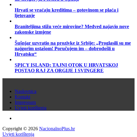
Hrvati se vraćaju kreditima – gotovinom se plaća i
ljetovanje
Braniteljima stižu veće mirovine? Medved najavio nove
zakonske izmjene
Šušnjar uzvratio na prozivke iz Srbije: „Proglasili su me
najgorim ustašom! Poručujem im – dobrodošli u
Hrvatsku“
SPICY ISLAND: TAJNI OTOK U HRVATSKOJ
POSTAO RAJ ZA ORGIJE I SVINGERE
Naslovnica
Kontakt
Impressum
Uvjeti korištenja
Copyright © 2026
NacionalnoPlus.hr
Uvjeti korištenja