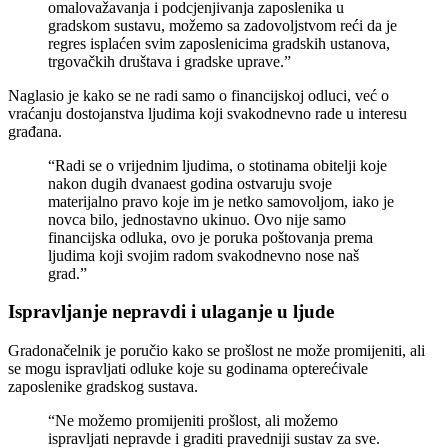
omalovažavanja i podcjenjivanja zaposlenika u
gradskom sustavu, možemo sa zadovoljstvom reći da je
regres isplaćen svim zaposlenicima gradskih ustanova,
trgovačkih društava i gradske uprave.”
Naglasio je kako se ne radi samo o financijskoj odluci, već o
vraćanju dostojanstva ljudima koji svakodnevno rade u interesu
građana.
“Radi se o vrijednim ljudima, o stotinama obitelji koje
nakon dugih dvanaest godina ostvaruju svoje
materijalno pravo koje im je netko samovoljom, iako je
novca bilo, jednostavno ukinuo. Ovo nije samo
financijska odluka, ovo je poruka poštovanja prema
ljudima koji svojim radom svakodnevno nose naš
grad.”
Ispravljanje nepravdi i ulaganje u ljude
Gradonačelnik je poručio kako se prošlost ne može promijeniti, ali
se mogu ispravljati odluke koje su godinama opterećivale
zaposlenike gradskog sustava.
“Ne možemo promijeniti prošlost, ali možemo
ispravljati nepravde i graditi pravedniji sustav za sve.