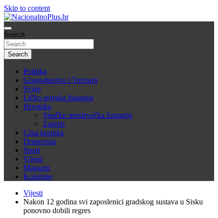
Skip to content
Nacija želi znati više
Search
NacionalnoPlus.hr
Search
Politika
Gospodarstvo i Turizam
Svijet
Ličko senjska županija
Hrvatska
Sisačko moslavačka županija
Zagreb
Crna kronika
Domovina
Sport
Vijesti
Magazin
Kolumne
Vijesti
Nakon 12 godina svi zaposlenici gradskog sustava u Sisku
ponovno dobili regres