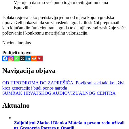
Vjerujem da smo već puno toga u ovih godinu dana
ispravili.”
Isplata regresa tako predstavlja jednu od mjera kojom gradska
uprava želi pokazati da su zaposlenici gradskih službi prepoznati
kao ključan dio funkcioniranja grada te da njihov rad zaslužuje veće
poštovanje i konkretnu materijalnu valorizaciju.
Nacionalnoplus
Podijeli objavu
Navigacija objava
OD HIPODROMA DO ZAPREŠIĆA: Povijesni spektakl koji živi
kroz generacije i budi ponos naroda
SUMRAK HRVATSKOG AUDIOVIZUALNOG CENTRA
Aktualno
Zaljubljeni Zlatko i Blanka Mateša u prvom redu uživali
uz Gregoryja Portera u Opatiji