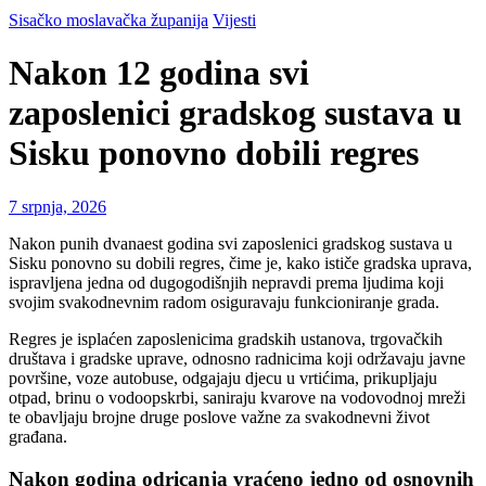
Sisačko moslavačka županija
Vijesti
Nakon 12 godina svi
zaposlenici gradskog sustava u
Sisku ponovno dobili regres
7 srpnja, 2026
Nakon punih dvanaest godina svi zaposlenici gradskog sustava u
Sisku ponovno su dobili regres, čime je, kako ističe gradska uprava,
ispravljena jedna od dugogodišnjih nepravdi prema ljudima koji
svojim svakodnevnim radom osiguravaju funkcioniranje grada.
Regres je isplaćen zaposlenicima gradskih ustanova, trgovačkih
društava i gradske uprave, odnosno radnicima koji održavaju javne
površine, voze autobuse, odgajaju djecu u vrtićima, prikupljaju
otpad, brinu o vodoopskrbi, saniraju kvarove na vodovodnoj mreži
te obavljaju brojne druge poslove važne za svakodnevni život
građana.
Nakon godina odricanja vraćeno jedno od osnovnih