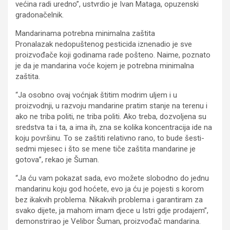
većina radi uredno”, ustvrdio je Ivan Mataga, opuzenski
gradonačelnik.
Mandarinama potrebna minimalna zaštita
Pronalazak nedopuštenog pesticida iznenadio je sve
proizvođače koji godinama rade pošteno. Naime, poznato
je da je mandarina voće kojem je potrebna minimalna
zaštita.
“Ja osobno ovaj voćnjak štitim modrim uljem i u
proizvodnji, u razvoju mandarine pratim stanje na terenu i
ako ne triba politi, ne triba politi. Ako treba, dozvoljena su
sredstva ta i ta, a ima ih, zna se kolika koncentracija ide na
koju površinu. To se zaštiti relativno rano, to bude šesti-
sedmi mjesec i što se mene tiče zaštita mandarine je
gotova”, rekao je Šuman.
“Ja ću vam pokazat sada, evo možete slobodno do jednu
mandarinu koju god hoćete, evo ja ću je pojesti s korom
bez ikakvih problema. Nikakvih problema i garantiram za
svako dijete, ja mahom imam djece u Istri gdje prodajem”,
demonstrirao je Velibor Šuman, proizvođač mandarina.