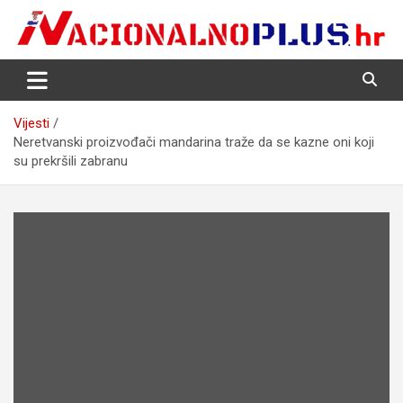
Skip
to
content
Nacija želi znati više
NacionalnoPlus.hr
Vijesti
Neretvanski proizvođači mandarina traže da se kazne oni koji
su prekršili zabranu