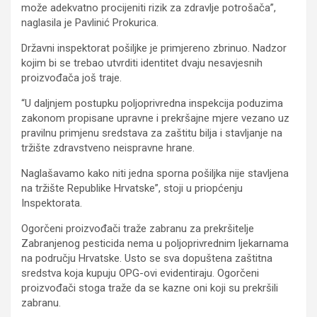
može adekvatno procijeniti rizik za zdravlje potrošača”,
naglasila je Pavlinić Prokurica.
Državni inspektorat pošiljke je primjereno zbrinuo. Nadzor
kojim bi se trebao utvrditi identitet dvaju nesavjesnih
proizvođača još traje.
“U daljnjem postupku poljoprivredna inspekcija poduzima
zakonom propisane upravne i prekršajne mjere vezano uz
pravilnu primjenu sredstava za zaštitu bilja i stavljanje na
tržište zdravstveno neispravne hrane.
Naglašavamo kako niti jedna sporna pošiljka nije stavljena
na tržište Republike Hrvatske”, stoji u priopćenju
Inspektorata.
Ogorčeni proizvođači traže zabranu za prekršitelje
Zabranjenog pesticida nema u poljoprivrednim ljekarnama
na području Hrvatske. Usto se sva dopuštena zaštitna
sredstva koja kupuju OPG-ovi evidentiraju. Ogorčeni
proizvođači stoga traže da se kazne oni koji su prekršili
zabranu.