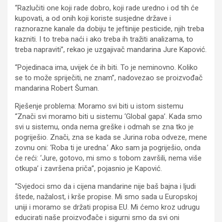
“Razlučiti one koji rade dobro, koji rade uredno i od tih će
kupovati, a od onih koji koriste susjedne države i
raznorazne kanale da dobiju te jeftinije pesticide, njih treba
kazniti. I to treba naći i ako treba ih tražiti analizama, to
treba napraviti”, rekao je uzgajivač mandarina Jure Kapović.
“Pojedinaca ima, uvijek će ih biti. To je neminovno. Koliko
se to može spriječiti, ne znam”, nadovezao se proizvođač
mandarina Robert Šuman.
Rješenje problema: Moramo svi biti u istom sistemu
“Znači svi moramo biti u sistemu ‘Global gapa’. Kada smo
svi u sistemu, onda nema greške i odmah se zna tko je
pogriješio. Znači, zna se kada se Jurina roba odveze, mene
zovnu oni: ‘Roba ti je uredna.’ Ako sam ja pogriješio, onda
će reći: ‘Jure, gotovo, mi smo s tobom završili, nema više
otkupa’ i završena priča”, pojasnio je Kapović.
“Svjedoci smo da i cijena mandarine nije baš bajna i ljudi
štede, nažalost, i krše propise. Mi smo sada u Europskoj
uniji i moramo se držati propisa EU. Mi ćemo kroz udrugu
educirati naše proizvođače i sigurni smo da svi oni