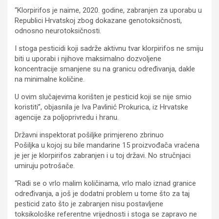
“Klorpirifos je naime, 2020. godine, zabranjen za uporabu u
Republici Hrvatskoj zbog dokazane genotoksičnosti,
odnosno neurotoksičnosti.
I stoga pesticidi koji sadrže aktivnu tvar klorpirifos ne smiju
biti u uporabi i njihove maksimalno dozvoljene
koncentracije smanjene su na granicu određivanja, dakle
na minimalne količine.
U ovim slučajevima korišten je pesticid koji se nije smio
koristiti”, objasnila je Iva Pavlinić Prokurica, iz Hrvatske
agencije za poljoprivredu i hranu.
Državni inspektorat pošiljke primjereno zbrinuo
Pošiljka u kojoj su bile mandarine 15 proizvođača vraćena
je jer je klorpirifos zabranjen i u toj državi. No stručnjaci
umiruju potrošače.
“Radi se o vrlo malim količinama, vrlo malo iznad granice
određivanja, a još je dodatni problem u tome što za taj
pesticid zato što je zabranjen nisu postavljene
toksikološke referentne vrijednosti i stoga se zapravo ne