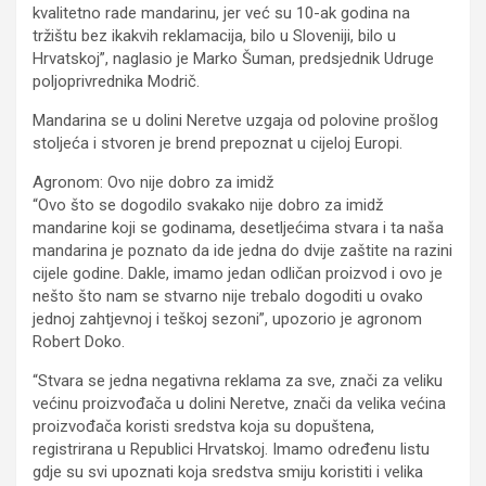
kvalitetno rade mandarinu, jer već su 10-ak godina na
tržištu bez ikakvih reklamacija, bilo u Sloveniji, bilo u
Hrvatskoj”, naglasio je Marko Šuman, predsjednik Udruge
poljoprivrednika Modrič.
Mandarina se u dolini Neretve uzgaja od polovine prošlog
stoljeća i stvoren je brend prepoznat u cijeloj Europi.
Agronom: Ovo nije dobro za imidž
“Ovo što se dogodilo svakako nije dobro za imidž
mandarine koji se godinama, desetljećima stvara i ta naša
mandarina je poznato da ide jedna do dvije zaštite na razini
cijele godine. Dakle, imamo jedan odličan proizvod i ovo je
nešto što nam se stvarno nije trebalo dogoditi u ovako
jednoj zahtjevnoj i teškoj sezoni”, upozorio je agronom
Robert Doko.
“Stvara se jedna negativna reklama za sve, znači za veliku
većinu proizvođača u dolini Neretve, znači da velika većina
proizvođača koristi sredstva koja su dopuštena,
registrirana u Republici Hrvatskoj. Imamo određenu listu
gdje su svi upoznati koja sredstva smiju koristiti i velika