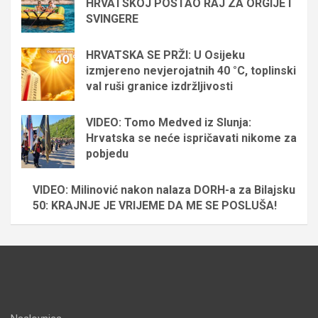
HRVATSKOJ POSTAO RAJ ZA ORGIJE I
SVINGERE
HRVATSKA SE PRŽI: U Osijeku
izmjereno nevjerojatnih 40 °C, toplinski
val ruši granice izdržljivosti
VIDEO: Tomo Medved iz Slunja:
Hrvatska se neće ispričavati nikome za
pobjedu
VIDEO: Milinović nakon nalaza DORH-a za Bilajsku
50: KRAJNJE JE VRIJEME DA ME SE POSLUŠA!