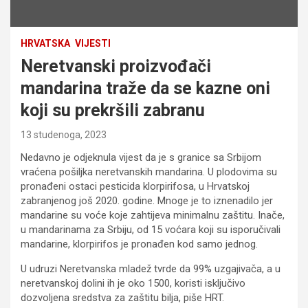
HRVATSKA
VIJESTI
Neretvanski proizvođači
mandarina traže da se kazne oni
koji su prekršili zabranu
13 studenoga, 2023
Nedavno je odjeknula vijest da je s granice sa Srbijom
vraćena pošiljka neretvanskih mandarina. U plodovima su
pronađeni ostaci pesticida klorpirifosa, u Hrvatskoj
zabranjenog još 2020. godine. Mnoge je to iznenadilo jer
mandarine su voće koje zahtijeva minimalnu zaštitu. Inače,
u mandarinama za Srbiju, od 15 voćara koji su isporučivali
mandarine, klorpirifos je pronađen kod samo jednog.
U udruzi Neretvanska mladež tvrde da 99% uzgajivača, a u
neretvanskoj dolini ih je oko 1500, koristi isključivo
dozvoljena sredstva za zaštitu bilja, piše HRT.