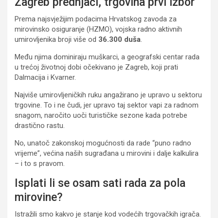
Zagreb prednjači, trgovina prvi izbor
Prema najsvježijim podacima Hrvatskog zavoda za
mirovinsko osiguranje (HZMO), vojska radno aktivnih
umirovljenika broji više od
36.300 duša
.
Među njima dominiraju muškarci, a geografski centar rada
u trećoj životnoj dobi očekivano je Zagreb, koji prati
Dalmacija i Kvarner.
Najviše umirovljeničkih ruku angažirano je upravo u sektoru
trgovine. To i ne čudi, jer upravo taj sektor vapi za radnom
snagom, naročito uoči turističke sezone kada potrebe
drastično rastu.
No, unatoč zakonskoj mogućnosti da rade “puno radno
vrijeme”, većina naših sugrađana u mirovini i dalje kalkulira
– i to s pravom.
Isplati li se osam sati rada za pola
mirovine?
Istražili smo kakvo je stanje kod vodećih trgovačkih igrača.