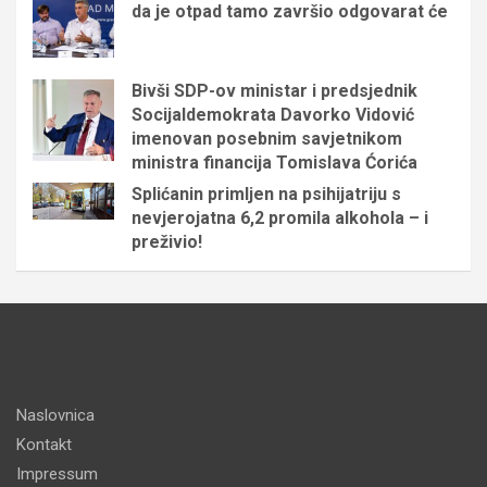
da je otpad tamo završio odgovarat će
Bivši SDP-ov ministar i predsjednik
Socijaldemokrata Davorko Vidović
imenovan posebnim savjetnikom
ministra financija Tomislava Ćorića
Splićanin primljen na psihijatriju s
nevjerojatna 6,2 promila alkohola – i
preživio!
Naslovnica
Kontakt
Impressum