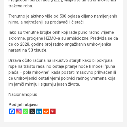
tražena roba.
Trenutno je aktivno više od 500 oglasa ciljano namijenjenih
njima, a najtraženiji su prodavači i čistači.
Iako su trenutne brojke onih koji rade puno radno vrijeme
skromne, procjene HZMO-a su ambiciozne. Predviđa se da
će do 2028. godine broj radno angažiranih umirovljenika
narasti na
53 tisuće
.
Država očito računa na iskustvo starijih kako bi pokrpala
rupe na tržištu rada, no ostaje pitanje hoće li model “puna
plaća – pola mirovine” ikada postati masovno prihvaćen ili
će umirovljenici ostati vjerni polovici radnog vremena koja
im jamči mirniju i sigurniju jesen života.
Nacionalnoplus
Podijeli objavu