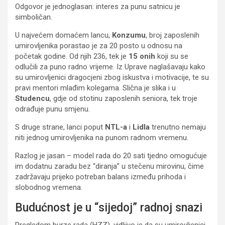
Odgovor je jednoglasan: interes za punu satnicu je
simboličan.
U najvećem domaćem lancu,
Konzumu
, broj zaposlenih
umirovljenika porastao je za 20 posto u odnosu na
početak godine. Od njih 236, tek je
15 onih
koji su se
odlučili za puno radno vrijeme. Iz Uprave naglašavaju kako
su umirovljenici dragocjeni zbog iskustva i motivacije, te su
pravi mentori mlađim kolegama. Slična je slika i u
Studencu
, gdje od stotinu zaposlenih seniora, tek troje
odrađuje punu smjenu.
S druge strane, lanci poput
NTL-a
i
Lidla
trenutno nemaju
niti jednog umirovljenika na punom radnom vremenu.
Razlog je jasan – model rada do 20 sati tjedno omogućuje
im dodatnu zaradu bez “diranja” u stečenu mirovinu, čime
zadržavaju prijeko potreban balans između prihoda i
slobodnog vremena.
Budućnost je u “sijedoj” radnoj snazi
Pregledom burze rada (HZZ), vidljivo je da su umirovljenici