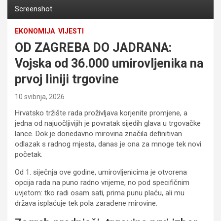
Screenshot
EKONOMIJA
VIJESTI
OD ZAGREBA DO JADRANA:
Vojska od 36.000 umirovljenika na
prvoj liniji trgovine
10 svibnja, 2026
Hrvatsko tržište rada proživljava korjenite promjene, a
jedna od najuočljivijih je povratak sijedih glava u trgovačke
lance. Dok je donedavno mirovina značila definitivan
odlazak s radnog mjesta, danas je ona za mnoge tek novi
početak.
Od 1. siječnja ove godine, umirovljenicima je otvorena
opcija rada na puno radno vrijeme, no pod specifičnim
uvjetom: tko radi osam sati, prima punu plaću, ali mu
država isplaćuje tek pola zarađene mirovine.