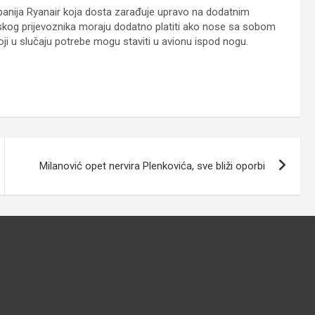
mpanija Ryanair koja dosta zarađuje upravo na dodatnim
 irskog prijevoznika moraju dodatno platiti ako nose sa sobom
 koji u slučaju potrebe mogu staviti u avionu ispod nogu.
Milanović opet nervira Plenkovića, sve bliži oporbi