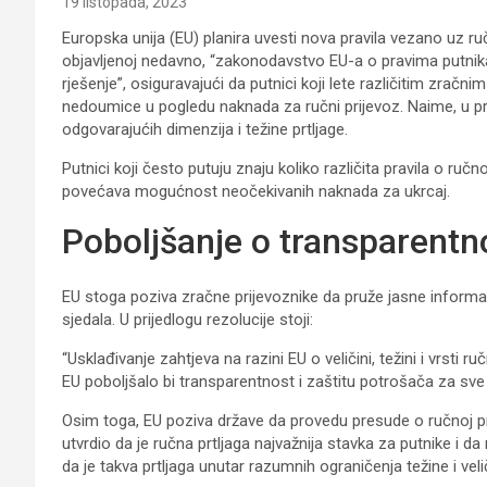
19 listopada, 2023
Europska unija (EU) planira uvesti nova pravila vezano uz r
objavljenoj nedavno, “zakonodavstvo EU-a o pravima putnika 
rješenje”, osiguravajući da putnici koji lete različitim zračni
nedoumice u pogledu naknada za ručni prijevoz. Naime, u pri
odgovarajućih dimenzija i težine prtljage.
Putnici koji često putuju znaju koliko različita pravila o ruč
povećava mogućnost neočekivanih naknada za ukrcaj.
Poboljšanje o transparentn
EU stoga poziva zračne prijevoznike da pruže jasne infor
sjedala. U prijedlogu rezolucije stoji:
“Usklađivanje zahtjeva na razini EU o veličini, težini i vrsti r
EU poboljšalo bi transparentnost i zaštitu potrošača za sve
Osim toga, EU poziva države da provedu presude o ručnoj prt
utvrdio da je ručna prtljaga najvažnija stavka za putnike i 
da je takva prtljaga unutar razumnih ograničenja težine i vel