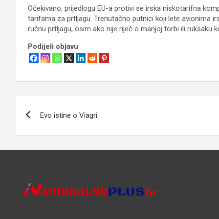
Očekivano, prijedlogu EU-a protivi se irska niskotarifna ko
tarifama za prtljagu. Trenutačno putnici koji lete avionima
ručnu prtljagu, osim ako nije riječ o manjoj torbi ili ruksaku
Podijeli objavu
Navigacija
Evo istine o Viagri
objava