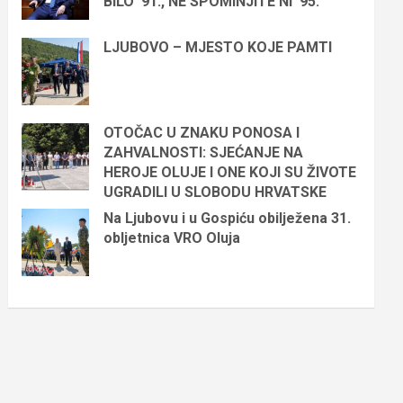
BILO ’91., NE SPOMINJITE NI ’95.“
LJUBOVO – MJESTO KOJE PAMTI
OTOČAC U ZNAKU PONOSA I
ZAHVALNOSTI: SJEĆANJE NA
HEROJE OLUJE I ONE KOJI SU ŽIVOTE
UGRADILI U SLOBODU HRVATSKE
Na Ljubovu i u Gospiću obilježena 31.
obljetnica VRO Oluja