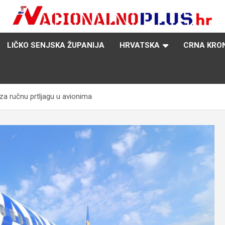
Nacija želi znati više
NacionalnoPlus.hr
LIČKO SENJSKA ŽUPANIJA
HRVATSKA
CRNA KRO
za ručnu prtljagu u avionima