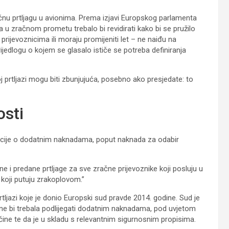
učnu prtljagu u avionima. Prema izjavi Europskog parlamenta
u zračnom prometu trebalo bi revidirati kako bi se pružilo
m prijevoznicima ili moraju promijeniti let – ne naiđu na
jedlogu o kojem se glasalo ističe se potreba definiranja
noj prtljazi mogu biti zbunjujuća, posebno ako presjedate: to
osti
macije o dodatnim naknadama, poput naknada za odabir
učne i predane prtljage za sve zračne prijevoznike koji posluju u
 koji putuju zrakoplovom.”
ljazi koje je donio Europski sud pravde 2014. godine. Sud je
da ne bi trebala podlijegati dodatnim naknadama, pod uvjetom
ičine te da je u skladu s relevantnim sigurnosnim propisima.