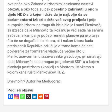
ova priča oko Zakona o izbornim jedinicama nastavi
otezati, a oko toga su pak
posebno zabrinuti u onom
djelu HDZ-a u kojem drže da je najbolje da se
parlamentarni izbori održe već ovog proljeća
i prije
europskih izbora, na tragu tih ideja bio je i sami Plenković,
ali izgleda da je Milanović taj koji mu je već sada na samim
začecima kampanje počeo remetiti planove pa je pitanje
što će se događati do izbora, ali i nakon izbora kada
predsjednik Republike odlučuje o tome kome će dati
povjerenje za formiranje vladajuće većine što u
Plenkovićevom timu izaziva velike glavobolje, jer smatraju
da bi Milanović i tada mogao pogodovati SDP-u u kojem
planiraju postizbornu koaliciju s Mostom i Možemo s
kojom kane rušiti Plenkovićev HDZ.
Dnevno.hr/
Autor:Iva Međugorac
Podijeli objavu