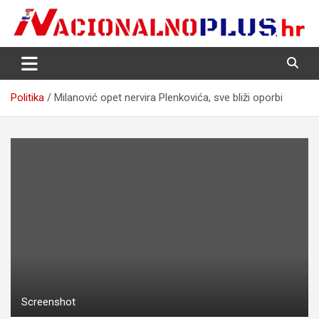
Skip
to
content
Nacija želi znati više
NacionalnoPlus.hr
Politika
Milanović opet nervira Plenkovića, sve bliži oporbi
Screenshot