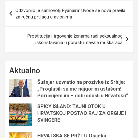
Navigacija
Odzvonilo je samovolji Ryanaira: Uvode se nova pravila
objava
za ručnu prtljagu u avionima
Prostitucija i trgovanje ženama radi seksualnog
iskorištavanja u porastu, navala muškaraca
Aktualno
Šušnjar uzvratio na prozivke iz Srbije:
„Proglasili su me najgorim ustašom!
Poručujem im – dobrodošli u Hrvatsku“
SPICY ISLAND: TAJNI OTOK U
HRVATSKOJ POSTAO RAJ ZA ORGIJE I
SVINGERE
HRVATSKA SE PRŽI: U Osijeku