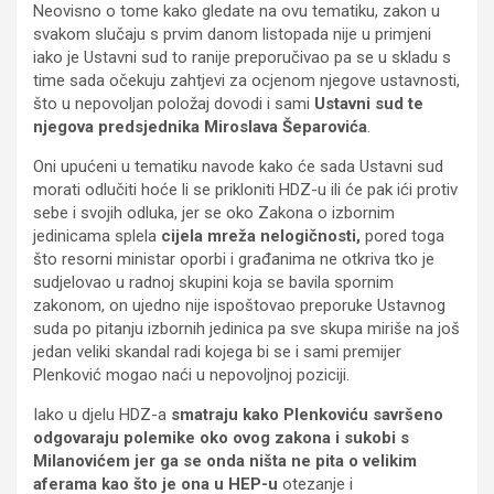
Neovisno o tome kako gledate na ovu tematiku, zakon u
svakom slučaju s prvim danom listopada nije u primjeni
iako je Ustavni sud to ranije preporučivao pa se u skladu s
time sada očekuju zahtjevi za ocjenom njegove ustavnosti,
što u nepovoljan položaj dovodi i sami
Ustavni sud te
njegova predsjednika Miroslava Šeparovića
.
Oni upućeni u tematiku navode kako će sada Ustavni sud
morati odlučiti hoće li se prikloniti HDZ-u ili će pak ići protiv
sebe i svojih odluka, jer se oko Zakona o izbornim
jedinicama splela
cijela mreža nelogičnosti,
pored toga
što resorni ministar oporbi i građanima ne otkriva tko je
sudjelovao u radnoj skupini koja se bavila spornim
zakonom, on ujedno nije ispoštovao preporuke Ustavnog
suda po pitanju izbornih jedinica pa sve skupa miriše na još
jedan veliki skandal radi kojega bi se i sami premijer
Plenković mogao naći u nepovoljnoj poziciji.
Iako u djelu HDZ-a
smatraju kako Plenkoviću savršeno
odgovaraju polemike oko ovog zakona i sukobi s
Milanovićem jer ga se onda ništa ne pita o velikim
aferama kao što je ona u HEP-u
otezanje i