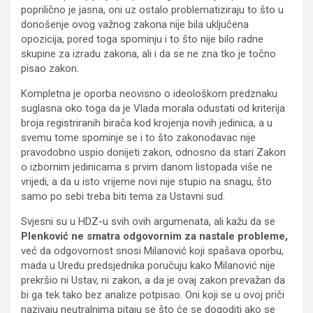
poprilično je jasna, oni uz ostalo problematiziraju to što u
donošenje ovog važnog zakona nije bila uključena
opozicija, pored toga spominju i to što nije bilo radne
skupine za izradu zakona, ali i da se ne zna tko je točno
pisao zakon.
Kompletna je oporba neovisno o ideološkom predznaku
suglasna oko toga da je Vlada morala odustati od kriterija
broja registriranih birača kod krojenja novih jedinica, a u
svemu tome spominje se i to što zakonodavac nije
pravodobno uspio donijeti zakon, odnosno da stari Zakon
o izbornim jedinicama s prvim danom listopada više ne
vrijedi, a da u isto vrijeme novi nije stupio na snagu, što
samo po sebi treba biti tema za Ustavni sud.
Svjesni su u HDZ-u svih ovih argumenata, ali kažu da se
Plenković ne smatra odgovornim za nastale probleme,
već da odgovornost snosi Milanović koji spašava oporbu,
mada u Uredu predsjednika poručuju kako Milanović nije
prekršio ni Ustav, ni zakon, a da je ovaj zakon prevažan da
bi ga tek tako bez analize potpisao. Oni koji se u ovoj priči
nazivaju neutralnima pitaju se što će se dogoditi ako se