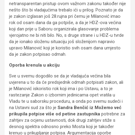
netransparentan pristup ovom važnom zakonu također nije
nešto što bi vladajućima trebalo ići u prilog. Poznato je da
je zakon izglasan još 28.rujna pri čemu je Milanović imao
rok od osam dana da ga potpiše, a da je HDZ-ova većina
koji dan prije u Saboru organizirala glasovanje problema
vjerojatno ne bi niti bilo. No, s druge strane i u HDZ-u tvrde
da je ionako složenu situaciju još složenijom napravio
upravo Milanović koji je koristio svih osam dana umjesto
da je zakon potpisao odmah.
Oporba krenula u akciju
Sve u svemu dogodilo se da je vladajuća većina bila
uvjerena u to da će predsjednik odmah potpisati zakon, ali
je Milanović iskoristio rok koji ima i po Ustavu, a to je
rastezanje Zakon o izbornim jedinicama opet vratila u
Vladu te u saborsku proceduru, a onda po svemu sudeći i
na Ustavni sud za što je
Sandra Benčić iz Možemo već
prikupila potpise više od petine zastupnika
potrebne za
zahtjev za ocjenu ustavnosti, dok drugi zahtjev stiže s
desnog spektra odnosno preko Mosta koji je također
krenuo u prikupljanje potpisa. Argumentacija oporbe