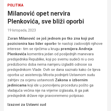
POLITIKA
Milanović opet nervira
Plenkovića, sve bliži oporbi
19 listopada, 2023
Zoran Milanović se još jednom po tko zna koji put
pozicionira kao lider oporb
e te nastoji zadovoljiti njihove
interese- tim se riječima u krugu
premijera Andreja
Plenkovića
komentira jedan od posljednjih manevara
predsjednika Republike, koji po svemu sudeći ni u ovo
predizborno doba nema namjeru izgladiti odnose sa
predsjednikom Vlade. Ovih se dana saznalo kako će lijeva
oporba uz asistenciju Mosta podnijeti Ustavnom sudu
zahtjev za ocjenu ustavnosti
Zakona o izbornim
jedinicama
koji ide u ponovljenu proceduru pošto ga
vladajuća većina nije na vrijeme izglasala, ili ga pak
predsjednik države nije pravovremeno potpisao.
Izazovi za Ustavni sud