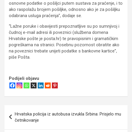
osnovne podatke o pošiljci putem sustava za praćenje, i to
ako raspolažu brojem pošiljke, odnosno ako je za pošiljku
odabrana usluga praćenja”, dodaje se.
“Lažne poruke i obavijesti prepoznatljive su po sumnjivoj i
čudnoj e-mail adresi ili poveznici (službena domena
Hrvatske pošte je posta.hr) te pravopisnim i gramatičkim
pogreškama na stranici. Posebnu pozornost obratite ako
na poveznici trebate unijeti podatke s bankovne kartice”,
piše Pošta.
Podijeli objavu
Navigacija
Hrvatska policija iz autobusa izvukla Srbina: Prisjelo mu
objava
četnikovanje