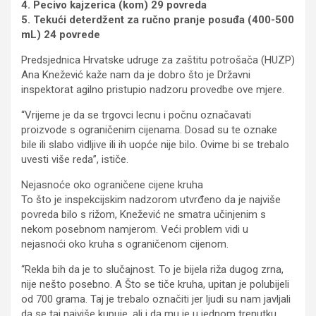
4. Pecivo kajzerica (kom) 29 povreda
5. Tekući deterdžent za ručno pranje posuđa (400-500
mL) 24 povrede
Predsjednica Hrvatske udruge za zaštitu potrošača (HUZP)
Ana Knežević kaže nam da je dobro što je Državni
inspektorat agilno pristupio nadzoru provedbe ove mjere.
“Vrijeme je da se trgovci lecnu i počnu označavati
proizvode s ograničenim cijenama. Dosad su te oznake
bile ili slabo vidljive ili ih uopće nije bilo. Ovime bi se trebalo
uvesti više reda”, ističe.
Nejasnoće oko ograničene cijene kruha
To što je inspekcijskim nadzorom utvrđeno da je najviše
povreda bilo s rižom, Knežević ne smatra učinjenim s
nekom posebnom namjerom. Veći problem vidi u
nejasnoći oko kruha s ograničenom cijenom.
“Rekla bih da je to slučajnost. To je bijela riža dugog zrna,
nije nešto posebno. A Što se tiče kruha, upitan je polubijeli
od 700 grama. Taj je trebalo označiti jer ljudi su nam javljali
da se taj najviše kupuje, ali¸i da mu je u jednom trenutku