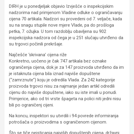
DIRH je u ponedjeljak objavio Izvješće o inspekcijskim
nadzorima nad primjenom Vladine odluke o ograničavanju
cijena 70 artikala. Nadzori su provedeni od 7. veljače, kada
su na snagu stupile nove mjere Vlade, pa do prošloga
petka, 7. ožujka. U tom razdoblju obavljena su 902
inspekcijska nadzora od čega je u 251 slučaju utvrđeno da
su trgovci počinili prekršaje.
Najčešće ‘skrivana’ cijena riže
Konkretno, uočeno je čak 747 artikala bez oznake
ograničenja cijena, dok je za 147 proizvoda utvrđeno da im
je istaknuta cijena bila iznad najviše dopuštene
(“zamrznute”) koju je odredila Vlada. Za 242 kategorije
proizvoda trgovci nisu za najmanje jedan artikl odredili
cijenu do najviše dopuštene, iako su iste imali u ponudi.
Primjerice, ako od tri vrste špageta na polici niti jedni nisu
bili po ograničenj cijeni.
Na koncu, inspektori su utvrdili i 94 povrede informiranja
potrošača o proizvodima s ograničenom cijenom.
Što se tiče neisticanja najviših dopuštenih cijena, državni