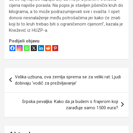
cijena najviše porasla. Na popis je stavljen pšenični kruh do
kilograma, a to može podrazumijevati sve i svašta. I opet
donosi nesnalaženje među potrošačima jer kako će znati
koji bi to kruh trebao biti s ograničenom cijenom”, kazala je
Knežević iz HUZP-a.
Podijeli objavu
Navigacija
Velika uzbuna, ova zemlja sprema se za veliki rat: Ljudi
objava
dobivaju ‘vodič za preživljavanje’
Srpska pevaljka: Kako da ja budem s frajerom koji
zarađuje samo 1500 eura?