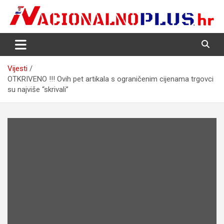
Skip
to
content
Nacija želi znati više
NacionalnoPlus.hr
Vijesti
OTKRIVENO !!! Ovih pet artikala s ograničenim cijenama trgovci
su najviše “skrivali”