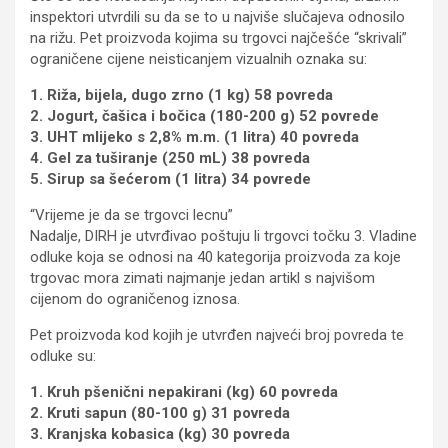
inspektori utvrdili su da se to u najviše slučajeva odnosilo
na rižu. Pet proizvoda kojima su trgovci najčešće “skrivali”
ograničene cijene neisticanjem vizualnih oznaka su:
1. Riža, bijela, dugo zrno (1 kg) 58 povreda
2. Jogurt, čašica i bočica (180-200 g) 52 povrede
3. UHT mlijeko s 2,8% m.m. (1 litra) 40 povreda
4. Gel za tuširanje (250 mL) 38 povreda
5. Sirup sa šećerom (1 litra) 34 povrede
“Vrijeme je da se trgovci lecnu”
Nadalje, DIRH je utvrđivao poštuju li trgovci točku 3. Vladine
odluke koja se odnosi na 40 kategorija proizvoda za koje
trgovac mora zimati najmanje jedan artikl s najvišom
cijenom do ograničenog iznosa.
Pet proizvoda kod kojih je utvrđen najveći broj povreda te
odluke su:
1. Kruh pšenični nepakirani (kg) 60 povreda
2. Kruti sapun (80-100 g) 31 povreda
3. Kranjska kobasica (kg) 30 povreda