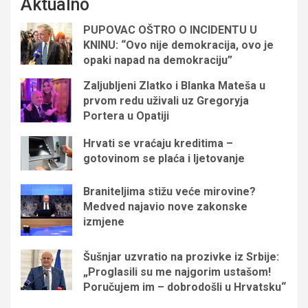
Aktualno
PUPOVAC OŠTRO O INCIDENTU U
KNINU: “Ovo nije demokracija, ovo je
opaki napad na demokraciju”
Zaljubljeni Zlatko i Blanka Mateša u
prvom redu uživali uz Gregoryja
Portera u Opatiji
Hrvati se vraćaju kreditima –
gotovinom se plaća i ljetovanje
Braniteljima stižu veće mirovine?
Medved najavio nove zakonske
izmjene
Šušnjar uzvratio na prozivke iz Srbije:
„Proglasili su me najgorim ustašom!
Poručujem im – dobrodošli u Hrvatsku“