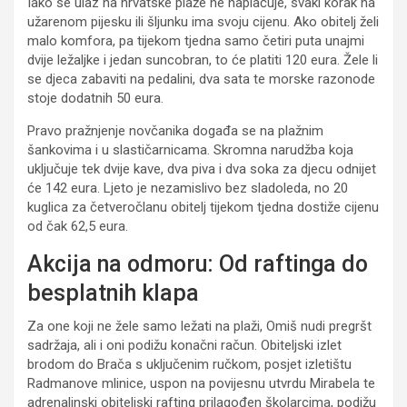
Iako se ulaz na hrvatske plaže ne naplaćuje, svaki korak na
užarenom pijesku ili šljunku ima svoju cijenu. Ako obitelj želi
malo komfora, pa tijekom tjedna samo četiri puta unajmi
dvije ležaljke i jedan suncobran, to će platiti 120 eura. Žele li
se djeca zabaviti na pedalini, dva sata te morske razonode
stoje dodatnih 50 eura.
Pravo pražnjenje novčanika događa se na plažnim
šankovima i u slastičarnicama. Skromna narudžba koja
uključuje tek dvije kave, dva piva i dva soka za djecu odnijet
će 142 eura. Ljeto je nezamislivo bez sladoleda, no 20
kuglica za četveročlanu obitelj tijekom tjedna dostiže cijenu
od čak 62,5 eura.
Akcija na odmoru: Od raftinga do
besplatnih klapa
Za one koji ne žele samo ležati na plaži, Omiš nudi pregršt
sadržaja, ali i oni podižu konačni račun. Obiteljski izlet
brodom do Brača s uključenim ručkom, posjet izletištu
Radmanove mlinice, uspon na povijesnu utvrdu Mirabela te
adrenalinski obiteljski rafting prilagođen školarcima, podižu