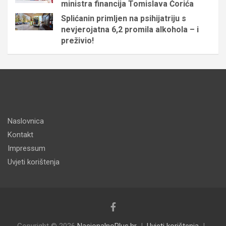
ministra financija Tomislava Ćorića
Splićanin primljen na psihijatriju s
nevjerojatna 6,2 promila alkohola – i
preživio!
Naslovnica
Kontakt
Impressum
Uvjeti korištenja
Copyright © 2026
NacionalnoPlus.hr
Uvjeti korištenja