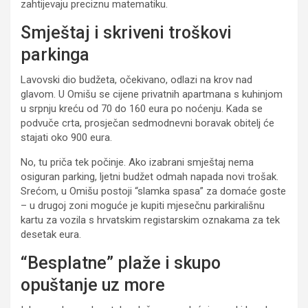
zahtijevaju preciznu matematiku.
Smještaj i skriveni troškovi
parkinga
Lavovski dio budžeta, očekivano, odlazi na krov nad
glavom. U Omišu se cijene privatnih apartmana s kuhinjom
u srpnju kreću od 70 do 160 eura po noćenju. Kada se
podvuče crta, prosječan sedmodnevni boravak obitelj će
stajati oko 900 eura.
No, tu priča tek počinje. Ako izabrani smještaj nema
osiguran parking, ljetni budžet odmah napada novi trošak.
Srećom, u Omišu postoji “slamka spasa” za domaće goste
– u drugoj zoni moguće je kupiti mjesečnu parkirališnu
kartu za vozila s hrvatskim registarskim oznakama za tek
desetak eura.
“Besplatne” plaže i skupo
opuštanje uz more