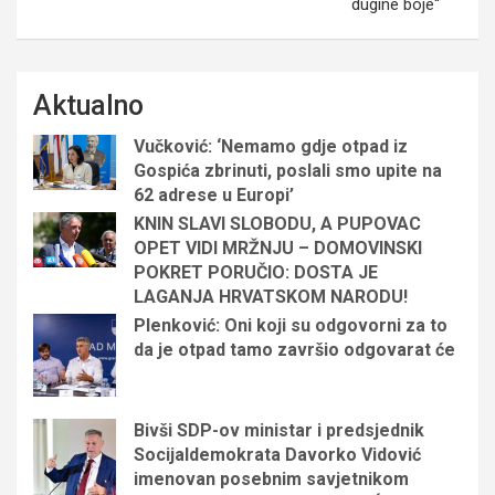
dugine boje“
Aktualno
Vučković: ‘Nemamo gdje otpad iz
Gospića zbrinuti, poslali smo upite na
62 adrese u Europi’
KNIN SLAVI SLOBODU, A PUPOVAC
OPET VIDI MRŽNJU – DOMOVINSKI
POKRET PORUČIO: DOSTA JE
LAGANJA HRVATSKOM NARODU!
Plenković: Oni koji su odgovorni za to
da je otpad tamo završio odgovarat će
Bivši SDP-ov ministar i predsjednik
Socijaldemokrata Davorko Vidović
imenovan posebnim savjetnikom