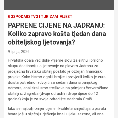
GOSPODARSTVO I TURIZAM
VIJESTI
PAPRENE CIJENE NA JADRANU:
Koliko zapravo košta tjedan dana
obiteljskog ljetovanja?
9 lipnja, 2026
Hrvatska obala već dulje vrijeme slovi za elitnu i prilično
skupu destinaciju, a ljetovanje na plavom Jadranu za
prosječnu hrvatsku obitelj postalo je ozbiljan financijski
projekt. Kako bismo ogolili brojke i provjerili koliko je eura
doista potrebno izdvojiti za sedam dana srpanjskog
odmora, analizirali smo troškove na primjeru četveročlane
obitelji iz Zagreba (dvoje odraslih i dvoje djece do 12
godina) koja je za svoje odredište odabrala Omiš.
Iako se najbolji omjer cijene i kvalitete smještaja u pravilu
hvata još u siječnju, rješenja ima i u jeku sezone, ali ona