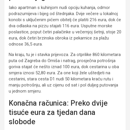
Iako apartman s kuhinjom nudi opciju kuhanja, odmor
podrazumijeva i bijeg od štednjaka. Dvije večere u lokalnoj
konobi s uključenim pićem obitelj će platiti 216 eura, dok će
dva odlaska na pizzu stajati 116 eura. Usputne morske
poslastice, poput četiri palačinke u večernjoj šetnji, stoje 20
eura, dok četiri brzinska obroka iz pekarnice za plažu
odnose 36,5 eura.
Na kraju, tu je i stavka prijevoza. Za otprilike 860 kilometara
puta od Zagreba do Omiša i natrag, prosječna potrošnja
goriva stajat će nešto iznad 100 eura, dok cestarina u oba
smjera iznosi 52,80 eura. Za one koji žele uštedjeti na
cestarini, stara cesta D1 nudi 50 kilometara kraću rutu i
manju potrošnju, ali uz cijenu od sat i pol duljeg putovanja
u jednom smjeru.
Konačna računica: Preko dvije
tisuće eura za tjedan dana
slobode