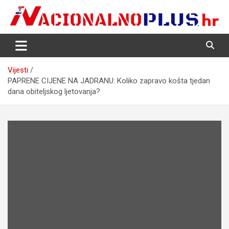
Skip
to
content
Nacija želi znati više
NacionalnoPlus.hr
Vijesti
PAPRENE CIJENE NA JADRANU: Koliko zapravo košta tjedan
dana obiteljskog ljetovanja?