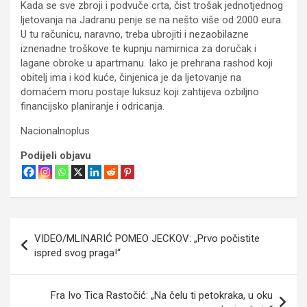
Kada se sve zbroji i podvuče crta, čist trošak jednotjednog
ljetovanja na Jadranu penje se na nešto više od 2000 eura.
U tu računicu, naravno, treba ubrojiti i nezaobilazne
iznenadne troškove te kupnju namirnica za doručak i
lagane obroke u apartmanu. Iako je prehrana rashod koji
obitelj ima i kod kuće, činjenica je da ljetovanje na
domaćem moru postaje luksuz koji zahtijeva ozbiljno
financijsko planiranje i odricanja.
Nacionalnoplus
Podijeli objavu
Navigacija
VIDEO/MLINARIĆ POMEO JECKOV: „Prvo počistite
objava
ispred svog praga!“
Fra Ivo Tica Rastočić: „Na čelu ti petokraka, u oku