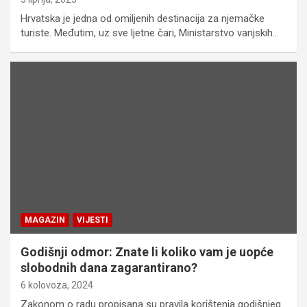
Hrvatska je jedna od omiljenih destinacija za njemačke
turiste. Međutim, uz sve ljetne čari, Ministarstvo vanjskih…
MAGAZIN
VIJESTI
Godišnji odmor: Znate li koliko vam je uopće
slobodnih dana zagarantirano?
6 kolovoza, 2024
Zakonom o radu propisana su pravila korištenja godišnjeg