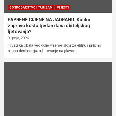
GOSPODARSTVO I TURIZAM
VIJESTI
PAPRENE CIJENE NA JADRANU: Koliko
zapravo košta tjedan dana obiteljskog
ljetovanja?
9 lipnja, 2026
Hrvatska obala već dulje vrijeme slovi za elitnu i prilično
skupu destinaciju, a ljetovanje na plavom…