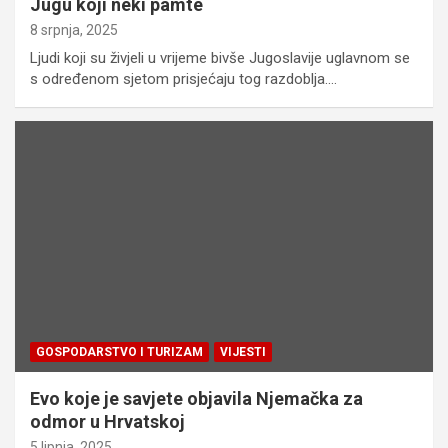
Jugu koji neki pamte
8 srpnja, 2025
Ljudi koji su živjeli u vrijeme bivše Jugoslavije uglavnom se
s određenom sjetom prisjećaju tog razdoblja.…
GOSPODARSTVO I TURIZAM
VIJESTI
Evo koje je savjete objavila Njemačka za
odmor u Hrvatskoj
5 lipnja, 2025