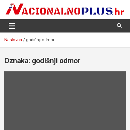
Skip
to
content
Nacija želi znati više
NacionalnoPlus.hr
Naslovna
godišnji odmor
Oznaka:
godišnji odmor