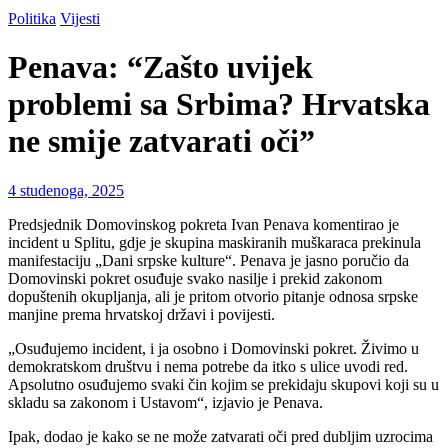
Politika
Vijesti
Penava: “Zašto uvijek
problemi sa Srbima? Hrvatska
ne smije zatvarati oči”
4 studenoga, 2025
Predsjednik Domovinskog pokreta Ivan Penava komentirao je
incident u Splitu, gdje je skupina maskiranih muškaraca prekinula
manifestaciju „Dani srpske kulture“. Penava je jasno poručio da
Domovinski pokret osuđuje svako nasilje i prekid zakonom
dopuštenih okupljanja, ali je pritom otvorio pitanje odnosa srpske
manjine prema hrvatskoj državi i povijesti.
„Osuđujemo incident, i ja osobno i Domovinski pokret. Živimo u
demokratskom društvu i nema potrebe da itko s ulice uvodi red.
Apsolutno osuđujemo svaki čin kojim se prekidaju skupovi koji su u
skladu sa zakonom i Ustavom“, izjavio je Penava.
Ipak, dodao je kako se ne može zatvarati oči pred dubljim uzrocima