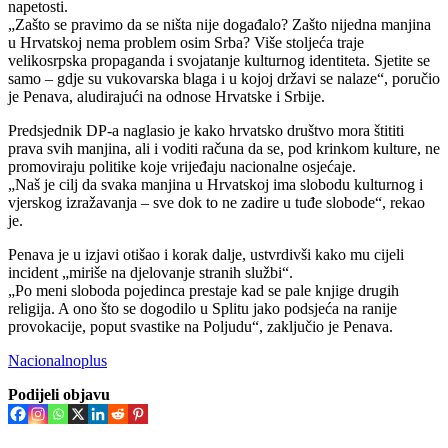
napetosti.
„Zašto se pravimo da se ništa nije događalo? Zašto nijedna manjina
u Hrvatskoj nema problem osim Srba? Više stoljeća traje
velikosrpska propaganda i svojatanje kulturnog identiteta. Sjetite se
samo – gdje su vukovarska blaga i u kojoj državi se nalaze“, poručio
je Penava, aludirajući na odnose Hrvatske i Srbije.
Predsjednik DP-a naglasio je kako hrvatsko društvo mora štititi
prava svih manjina, ali i voditi računa da se, pod krinkom kulture, ne
promoviraju politike koje vrijeđaju nacionalne osjećaje.
„Naš je cilj da svaka manjina u Hrvatskoj ima slobodu kulturnog i
vjerskog izražavanja – sve dok to ne zadire u tuđe slobode“, rekao
je.
Penava je u izjavi otišao i korak dalje, ustvrdivši kako mu cijeli
incident „miriše na djelovanje stranih službi“.
„Po meni sloboda pojedinca prestaje kad se pale knjige drugih
religija. A ono što se dogodilo u Splitu jako podsjeća na ranije
provokacije, poput svastike na Poljudu“, zaključio je Penava.
Nacionalnoplus
Podijeli objavu