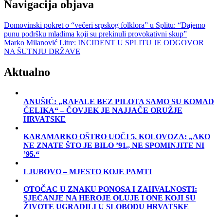
Navigacija objava
Domovinski pokret o “večeri srpskog folklora” u Splitu: “Dajemo
punu podršku mladima koji su prekinuli provokativni skup”
Marko Milanović Litre: INCIDENT U SPLITU JE ODGOVOR
NA ŠUTNJU DRŽAVE
Aktualno
ANUŠIĆ: „RAFALE BEZ PILOTA SAMO SU KOMAD
ČELIKA“ – ČOVJEK JE NAJJAČE ORUŽJE
HRVATSKE
KARAMARKO OŠTRO UOČI 5. KOLOVOZA: „AKO
NE ZNATE ŠTO JE BILO ’91., NE SPOMINJITE NI
’95.“
LJUBOVO – MJESTO KOJE PAMTI
OTOČAC U ZNAKU PONOSA I ZAHVALNOSTI:
SJEĆANJE NA HEROJE OLUJE I ONE KOJI SU
ŽIVOTE UGRADILI U SLOBODU HRVATSKE