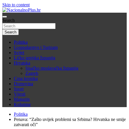
Skip to content
Nacija želi znati više
Search
NacionalnoPlus.hr
Search
Politika
Gospodarstvo i Turizam
Svijet
Ličko senjska županija
Hrvatska
Sisačko moslavačka županija
Zagreb
Crna kronika
Domovina
Sport
Vijesti
Magazin
Kolumne
Politika
Penava: “Zašto uvijek problemi sa Srbima? Hrvatska ne smije
zatvarati oči”