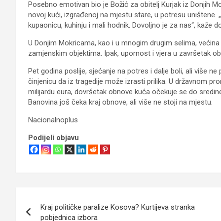
Posebno emotivan bio je Božić za obitelj Kurjak iz Donjih Mo
novoj kući, izgrađenoj na mjestu stare, u potresu uništene.
kupaonicu, kuhinju i mali hodnik. Dovoljno je za nas“, kaže 
U Donjim Mokricama, kao i u mnogim drugim selima, većina kuća
zamjenskim objektima. Ipak, upornost i vjera u završetak obn
Pet godina poslije, sjećanje na potres i dalje boli, ali više ne
činjenicu da iz tragedije može izrasti prilika. U državnom p
milijardu eura, dovršetak obnove kuća očekuje se do sredine 2
Banovina još čeka kraj obnove, ali više ne stoji na mjestu.
Nacionalnoplus
Podijeli objavu
Navigacija
Kraj političke paralize Kosova? Kurtijeva stranka
objava
pobjednica izbora