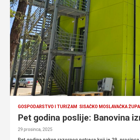
GOSPODARSTVO I TURIZAM
SISAČKO MOSLAVAČKA ŽUPA
Pet godina poslije: Banovina i
29 prosinca, 2025
Pet godina nakon razornog potresa koji je 29. prosinca