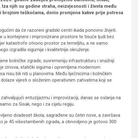
 Iza njih su godine straha, neizvjesnosti i života među
i i brojnim teškoćama, donio promjene kakve prije potresa
ućim da će razoreni gradski centri ikada ponovno živjeti.
e u kontejnere i improvizirane prostore te tisuće ljudi bez
r katastrofe otvorio prostor za temeljitu, a ne samo
o izgradila sigurnije i kvalitetnije okruženje.
ene bolničke zgrade, suvremeniju infrastrukturu i snažniji
a je iznova, statički sigurna i opremljena modernom
 nisu bili niti u planovima. Među liječnicima i bolničkim
 dolaze vijesti o složenim operativnim zahvatima koji se
zahvaljujući entuzijazmu i improvizaciji, danas se oslanja na
mo za Sisak, nego i za cijelu regiju.
vljeno dvadeset škola, sagrađene su četiri nove, a završava
uto je 45 višestambenih zgrada, a obnovljeno je gotovo 300