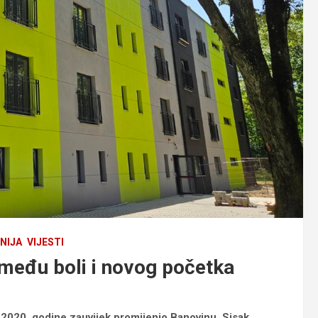
NIJA
VIJESTI
zmeđu boli i novog početka
 2020. godine zauvijek promijenio Banovinu, Sisak,