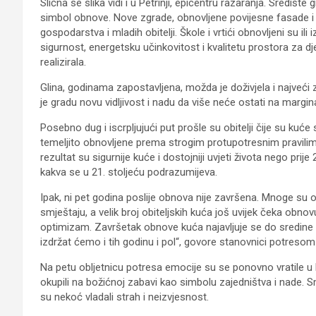
Slična se slika vidi i u Petrinji, epicentru razaranja. Sredi
simbol obnove. Nove zgrade, obnovljene povijesne fasade i si
gospodarstva i mladih obitelji. Škole i vrtići obnovljeni su
sigurnost, energetsku učinkovitost i kvalitetu prostora za d
realizirala.
Glina, godinama zapostavljena, možda je doživjela i najveći
je gradu novu vidljivost i nadu da više neće ostati na margi
Posebno dug i iscrpljujući put prošle su obitelji čije su kuć
temeljito obnovljene prema strogim protupotresnim pravilim
rezultat su sigurnije kuće i dostojniji uvjeti života nego prij
kakva se u 21. stoljeću podrazumijeva.
Ipak, ni pet godina poslije obnova nije završena. Mnoge su o
smještaju, a velik broj obiteljskih kuća još uvijek čeka ob
optimizam. Završetak obnove kuća najavljuje se do sredine 2
izdržat ćemo i tih godinu i pol“, govore stanovnici potreso
Na petu obljetnicu potresa emocije su se ponovno vratile u B
okupili na božićnoj zabavi kao simbolu zajedništva i nade. S
su nekoć vladali strah i neizvjesnost.