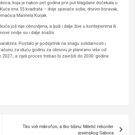
krica, koja je nakon pet godina prvi put blagdane dočekala u
 „Kuća ima 55 kvadrata – dvije spavaće sobe, dnevni boravak,
domaćica Marinela Kurjak.
 još nije obnovljena, a ljudi i dalje žive u kontejnerima ili
ove ondje su i dalje snažni.
 paralizira. Postalo je podsjetnik na snagu solidarnosti i
roračunu za iduću godinu za obnovu je planirano više od
027., a cijeli proces trebao bi završiti do 2030. godine.
Tko voli mikrofon, a tko tišinu: Miletić rekorder
jesenskog Sabora