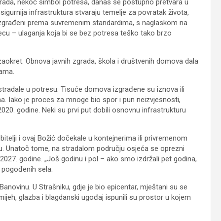
šte grada, nekoć simbol potresa, danas se postupno pretvara u
gurnija infrastruktura stvaraju temelje za povratak života,
 ili izgrađeni prema suvremenim standardima, s naglaskom na
jecu – ulaganja koja bi se bez potresa teško tako brzo
 zaokret. Obnova javnih zgrada, škola i društvenih domova dala
nama.
e stradale u potresu. Tisuće domova izgrađene su iznova ili
a. Iako je proces za mnoge bio spor i pun neizvjesnosti,
e 2020. godine. Neki su prvi put dobili osnovnu infrastrukturu
bitelji i ovaj Božić dočekale u kontejnerima ili privremenom
novu. Unatoč tome, na stradalom području osjeća se oprezni
027. godine. „Još godinu i pol – ako smo izdržali pet godina,
m pogođenih sela.
anovinu. U Strašniku, gdje je bio epicentar, mještani su se
mijeh, glazba i blagdanski ugođaj ispunili su prostor u kojem