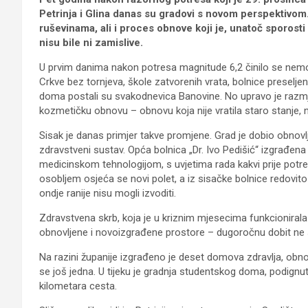
Petrinja i Glina danas su gradovi s novom perspektivom.
ruševinama, ali i proces obnove koji je, unatoč sporost
nisu bile ni zamislive.
U prvim danima nakon potresa magnitude 6,2 činilo se nemog
Crkve bez tornjeva, škole zatvorenih vrata, bolnice preseljen
doma postali su svakodnevica Banovine. No upravo je razmje
kozmetičku obnovu – obnovu koja nije vratila staro stanje, neg
Sisak je danas primjer takve promjene. Grad je dobio obnovlj
zdravstveni sustav. Opća bolnica „Dr. Ivo Pedišić“ izgrađen
medicinskom tehnologijom, s uvjetima rada kakvi prije potresa
osobljem osjeća se novi polet, a iz sisačke bolnice redovito
ondje ranije nisu mogli izvoditi.
Zdravstvena skrb, koja je u kriznim mjesecima funkcionirala 
obnovljene i novoizgrađene prostore – dugoročnu dobit ne sa
Na razini županije izgrađeno je deset domova zdravlja, obno
se još jedna. U tijeku je gradnja studentskog doma, podign
kilometara cesta.