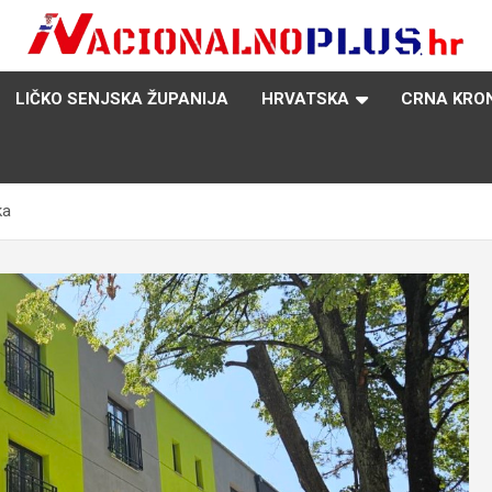
Nacija želi znati više
NacionalnoPlus.hr
LIČKO SENJSKA ŽUPANIJA
HRVATSKA
CRNA KRO
ka