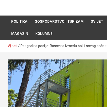
Skip
to
content
POLITIKA
GOSPODARSTVO I TURIZAM
SVIJET
MAGAZIN
KOLUMNE
Vijesti
Pet godina poslije: Banovina između boli i novog počet