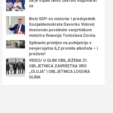
da je otpad tamo završio odgovarat
će
Bivši SDP-ov ministar i predsjednik
Socijaldemokrata Davorko Vidović
imenovan posebnim savjetnikom
ministra financija Tomislava Ćorića
Splićanin primljen na psihijatriju s
nevjerojatna 6,2 promila alkohola – i
preživio!
VIDEO/ U GLINI OBILJEŽENA 31.
OBLJETNICA ZAVRŠETKA VRO
„OLUJA“ I OBLJETNICA LOGORA
GLINA