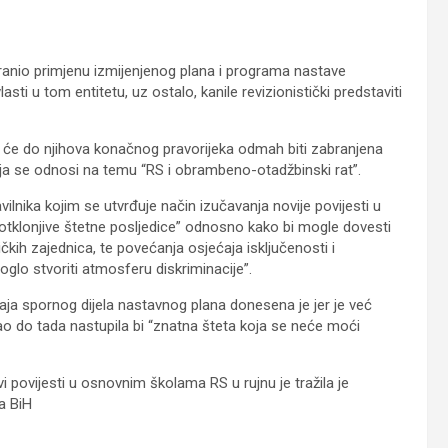
ranio primjenu izmijenjenog plana i programa nastave
ti u tom entitetu, uz ostalo, kanile revizionistički predstaviti
ko će do njihova konačnog pravorijeka odmah biti zabranjena
ja se odnosi na temu “RS i obrambeno-otadžbinski rat”.
ilnika kojim se utvrđuje način izučavanja novije povijesti u
otklonjive štetne posljedice” odnosno kako bi mogle dovesti
ičkih zajednica, te povećanja osjećaja isključenosti i
oglo stvoriti atmosferu diskriminacije”.
ja spornog dijela nastavnog plana donesena je jer je već
ao do tada nastupila bi “znatna šteta koja se neće moći
povijesti u osnovnim školama RS u rujnu je tražila je
a BiH