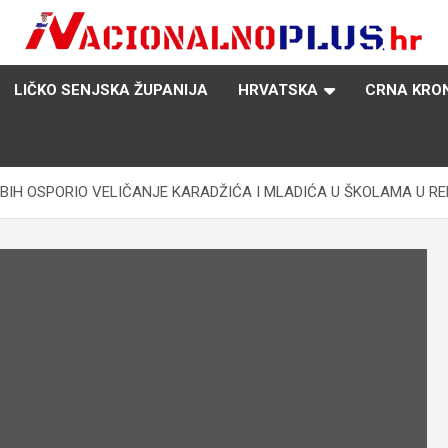
Nacija želi znati više
NacionalnoPlus.hr
LIČKO SENJSKA ŽUPANIJA
HRVATSKA
CRNA KRO
 BIH OSPORIO VELIČANJE KARADŽIĆA I MLADIĆA U ŠKOLAMA U RE