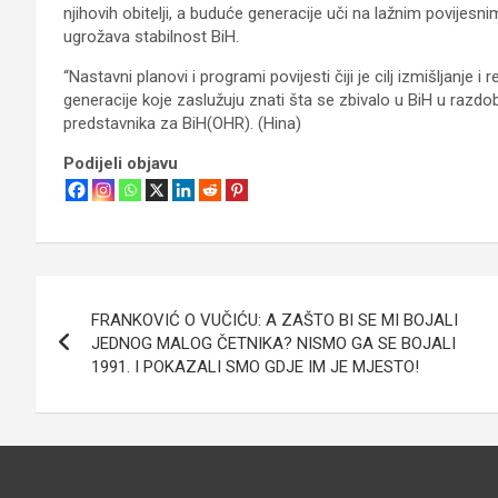
njihovih obitelji, a buduće generacije uči na lažnim povijes
ugrožava stabilnost BiH.
“Nastavni planovi i programi povijesti čiji je cilj izmišljanje i
generacije koje zaslužuju znati šta se zbivalo u BiH u razdob
predstavnika za BiH(OHR). (Hina)
Podijeli objavu
Navigacija
FRANKOVIĆ O VUČIĆU: A ZAŠTO BI SE MI BOJALI
objava
JEDNOG MALOG ČETNIKA? NISMO GA SE BOJALI
1991. I POKAZALI SMO GDJE IM JE MJESTO!