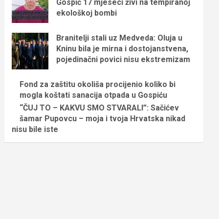
Gospić 17 mjeseci živi na tempiranoj
ekološkoj bombi
Branitelji stali uz Medveda: Oluja u
Kninu bila je mirna i dostojanstvena,
pojedinačni povici nisu ekstremizam
Fond za zaštitu okoliša procijenio koliko bi
mogla koštati sanacija otpada u Gospiću
“ČUJ TO – KAKVU SMO STVARALI”: Sačićev
šamar Pupovcu – moja i tvoja Hrvatska nikad
nisu bile iste