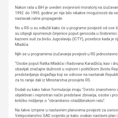
Nakon rata u BiH je uveden svojevrsni moratorij na izučavanj
1992. do 1995. godine jer nije bilo nikakve mogućnosti da se
nastavak ratne propagande.
No u RS-u su odlučili kako će u programe povijesti od ove ško
su izbjegli spomenuti činjenice poput genocida u Srebrenici 
kazneni sud za bivšu Jugoslaviju (ICTY), posebice kada je 
Mladića.
Njih se u programima izučavanja povijesti u RS jednostavno 
“Osobe poput Ratka Mladića i Radovana Karadžića, kao i drug
obavljali značajne dužnosti u vojnom i političkom životu Rep
predstavljanja događaja koji se odnose na nastanak Republi
za to ranije dali iz Ministarstva prosvjete RS.
Dodali su kako takve formulacije imaju “čvrsto znanstveno ut
objektivan i nepristran način predstave zbivanja, osobe i pro
kritičko mišljenje o “obrambeno-otadžbinskom ratu”.
Na takve izmjene u nastavnim planovima povijesti za osnovno
Veleposlanstvo SAD ocijenilo je kako ovakav nastavni plan i