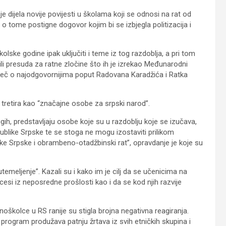
e dijela novije povijesti u školama koji se odnosi na rat od
 o tome postigne dogovor kojim bi se izbjegla politizacija i
lske godine ipak uključiti i teme iz tog razdoblja, a pri tom
ili presuda za ratne zločine što ih je izrekao Međunarodni
riječ o najodgovornijima poput Radovana Karadžića i Ratka
tretira kao “značajne osobe za srpski narod”.
ih, predstavljaju osobe koje su u razdoblju koje se izučava,
ublike Srpske te se stoga ne mogu izostaviti prilikom
ke Srpske i obrambeno-otadžbinski rat”, opravdanje je koje su
emeljenje”. Kazali su i kako im je cilj da se učenicima na
cesi iz neposredne prošlosti kao i da se kod njih razvije
školce u RS ranije su stigla brojna negativna reagiranja.
 program produžava patnju žrtava iz svih etničkih skupina i