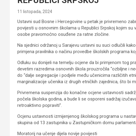
REPUBLICI SRPSKOJ
11 listopada, 2024
Ustavni sud Bosne i Hercegovine u petak je privremeno zab
povijesti u osnovnim školama u Republici Srpskoj kojim su vlas
osobe pravomoćno osuđene za ratne zločine.
Na sjednici održanoj u Sarajevu ustavni su suci odlučili ka
primjena pravilnika o načinu provedbe školskih programa ko
Odluku su donijeli na temelju ocjene da bi primjenom tog prav
devetim razredima osnovnih škola prouzročila “ozbiljne i ne
do “dalje segregacije i podjele među učenicima različitih etn
marginalizacije učenika iz drugih etničkih zajednica, što bi m
Privremena suspenzija do konačne ocjene ustavnosti sadrža
počela školska godina, a bude li se osporeni sadržaj izučav
retroaktivno popraviti”.
Ocjenu ustavnosti izmijenjenog školskog programa u nastavi 
skupina od 13 zastupnika u Zastupničkom domu parlament
Moratorij na učenje dijela novije povijesti