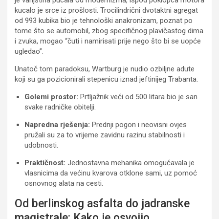
kucalo je srce iz prošlosti. Trocilindrični dvotaktni agregat
od 993 kubika bio je tehnološki anakronizam, poznat po
tome što se automobil, zbog specifičnog plavičastog dima
i zvuka, mogao “čuti i namirisati prije nego što bi se uopće
ugledao”.
Unatoč tom paradoksu, Wartburg je nudio ozbiljne adute
koji su ga pozicionirali stepenicu iznad jeftinijeg Trabanta:
Golemi prostor:
Prtljažnik veći od 500 litara bio je san
svake radničke obitelji.
Napredna rješenja:
Prednji pogon i neovisni ovjes
pružali su za to vrijeme zavidnu razinu stabilnosti i
udobnosti.
Praktičnost:
Jednostavna mehanika omogućavala je
vlasnicima da većinu kvarova otklone sami, uz pomoć
osnovnog alata na cesti.
Od berlinskog asfalta do jadranske
magistrale: Kako je osvojio