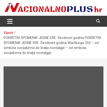
Skip
to
content
Nacija želi znati više
NacionalnoPlus.hr
Vijesti
POKRETNI SPOMENIK JEDNE ERE: Šezdeset godina POKRETNI
SPOMENIK JEDNE ERE: Šezdeset godina Wartburga 353 – od
simbola socijalizma do kralja nostalgije – od simbola
socijalizma do kralja nostalgije