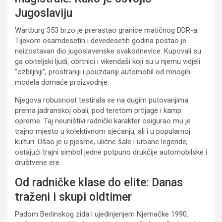
Jugoslaviju
Wartburg 353 brzo je prerastao granice matičnog DDR-a.
Tijekom osamdesetih i devedesetih godina postao je
neizostavan dio jugoslavenske svakodnevice. Kupovali su
ga obiteljski ljudi, obrtnici i vikendaši koji su u njemu vidjeli
“ozbiljniji”, prostraniji i pouzdaniji automobil od mnogih
modela domaće proizvodnje.
Njegova robusnost testirala se na dugim putovanjima
prema jadranskoj obali, pod teretom prtljage i kamp
opreme. Taj neuništivi radnički karakter osigurao mu je
trajno mjesto u kolektivnom sjećanju, ali i u popularnoj
kulturi. Ušao je u pjesme, ulične šale i urbane legende,
ostajući trajni simbol jedne potpuno drukčije automobilske i
društvene ere.
Od radničke klase do elite: Danas
traženi i skupi oldtimer
Padom Berlinskog zida i ujedinjenjem Njemačke 1990.