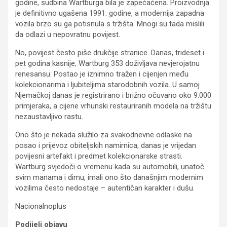
godine, sudbina Wartburga bila je zapečaćena. Proizvodnja
je definitivno ugašena 1991. godine, a modernija zapadna
vozila brzo su ga potisnula s tržišta. Mnogi su tada mislili
da odlazi u nepovratnu povijest.
No, povijest često piše drukčije stranice. Danas, trideset i
pet godina kasnije, Wartburg 353 doživljava nevjerojatnu
renesansu. Postao je iznimno tražen i cijenjen među
kolekcionarima i ljubiteljima starodobnih vozila. U samoj
Njemačkoj danas je registrirano i brižno očuvano oko 9.000
primjeraka, a cijene vrhunski restauriranih modela na tržištu
nezaustavljivo rastu.
Ono što je nekada služilo za svakodnevne odlaske na
posao i prijevoz obiteljskih namirnica, danas je vrijedan
povijesni artefakt i predmet kolekcionarske strasti.
Wartburg svjedoči o vremenu kada su automobili, unatoč
svim manama i dimu, imali ono što današnjim modernim
vozilima često nedostaje – autentičan karakter i dušu.
Nacionalnoplus
Podijeli objavu