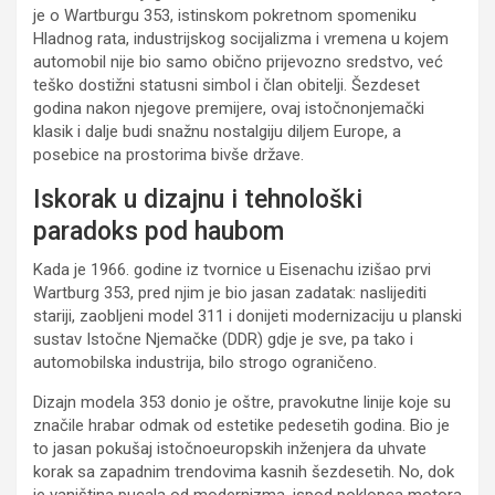
je o Wartburgu 353, istinskom pokretnom spomeniku
Hladnog rata, industrijskog socijalizma i vremena u kojem
automobil nije bio samo obično prijevozno sredstvo, već
teško dostižni statusni simbol i član obitelji. Šezdeset
godina nakon njegove premijere, ovaj istočnonjemački
klasik i dalje budi snažnu nostalgiju diljem Europe, a
posebice na prostorima bivše države.
Iskorak u dizajnu i tehnološki
paradoks pod haubom
Kada je 1966. godine iz tvornice u Eisenachu izišao prvi
Wartburg 353, pred njim je bio jasan zadatak: naslijediti
stariji, zaobljeni model 311 i donijeti modernizaciju u planski
sustav Istočne Njemačke (DDR) gdje je sve, pa tako i
automobilska industrija, bilo strogo ograničeno.
Dizajn modela 353 donio je oštre, pravokutne linije koje su
značile hrabar odmak od estetike pedesetih godina. Bio je
to jasan pokušaj istočnoeuropskih inženjera da uhvate
korak sa zapadnim trendovima kasnih šezdesetih. No, dok
je vanjština pucala od modernizma, ispod poklopca motora