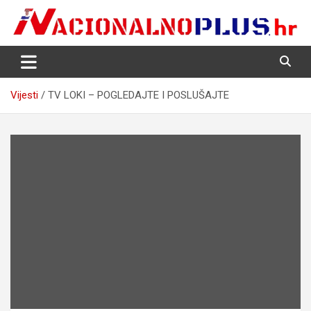
Skip
to
content
Nacija želi znati više
NacionalnoPlus.hr
Vijesti
TV LOKI – POGLEDAJTE I POSLUŠAJTE