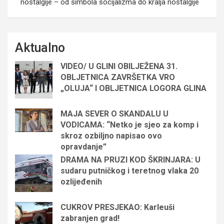
nostalgije – od simbola socijalizma do kralja nostalgije
Aktualno
VIDEO/ U GLINI OBILJEŽENA 31.
OBLJETNICA ZAVRŠETKA VRO
„OLUJA“ I OBLJETNICA LOGORA GLINA
MAJA SEVER O SKANDALU U
VODICAMA: “Netko je sjeo za komp i
skroz ozbiljno napisao ovo
opravdanje”
DRAMA NA PRUZI KOD ŠKRINJARA: U
sudaru putničkog i teretnog vlaka 20
ozlijeđenih
CUKROV PRESJEKAO: Karleuši
zabranjen grad!