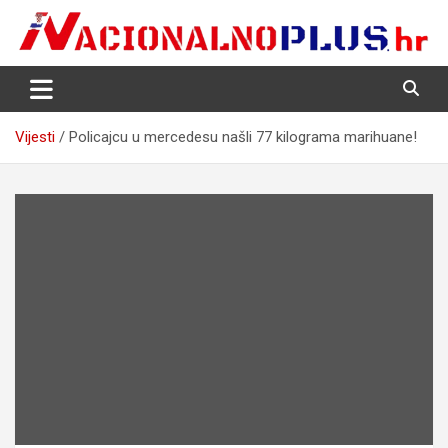
Skip
to
content
Nacija želi znati više
NacionalnoPlus.hr
Vijesti
Policajcu u mercedesu našli 77 kilograma marihuane!