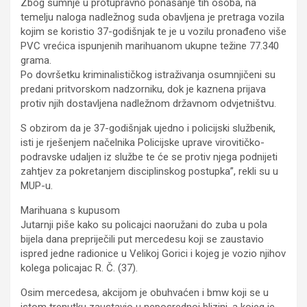
Zbog sumnje u protupravno ponašanje tih osoba, na
temelju naloga nadležnog suda obavljena je pretraga vozila
kojim se koristio 37-godišnjak te je u vozilu pronađeno više
PVC vrećica ispunjenih marihuanom ukupne težine 77.340
grama.
Po dovršetku kriminalističkog istraživanja osumnjičeni su
predani pritvorskom nadzorniku, dok je kaznena prijava
protiv njih dostavljena nadležnom državnom odvjetništvu.
S obzirom da je 37-godišnjak ujedno i policijski službenik,
isti je rješenjem načelnika Policijske uprave virovitičko-
podravske udaljen iz službe te će se protiv njega podnijeti
zahtjev za pokretanjem disciplinskog postupka”, rekli su u
MUP-u.
Marihuana s kupusom
Jutarnji piše kako su policajci naoružani do zuba u pola
bijela dana prepriječili put mercedesu koji se zaustavio
ispred jedne radionice u Velikoj Gorici i kojeg je vozio njihov
kolega policajac R. Č. (37).
Osim mercedesa, akcijom je obuhvaćen i bmw koji se u
istom trenutku zaustavio u neposrednoj blizini, a kojeg je