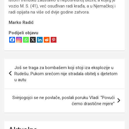
vozio M. S. (41), već osuđivan radi krađa, a u Njemačkoj i
radi opijata na više od dvije godine zatvora.
Marko Radić
Podijeli objavu
Navigacija
Još se traga za bombašem koji stoji iza eksplozije u
objava
Rudešu. Pukom srećom nije stradala obitelj s djetetom
u autu
Svinjogojci se ne povlače, poslali poruku Vladi: “Povući
ćemo drastične mjere”