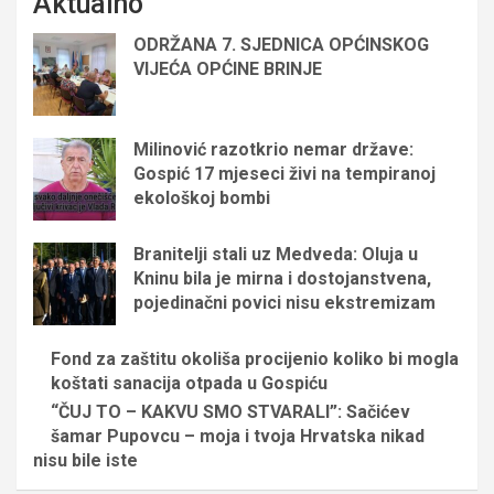
Aktualno
ODRŽANA 7. SJEDNICA OPĆINSKOG
VIJEĆA OPĆINE BRINJE
Milinović razotkrio nemar države:
Gospić 17 mjeseci živi na tempiranoj
ekološkoj bombi
Branitelji stali uz Medveda: Oluja u
Kninu bila je mirna i dostojanstvena,
pojedinačni povici nisu ekstremizam
Fond za zaštitu okoliša procijenio koliko bi mogla
koštati sanacija otpada u Gospiću
“ČUJ TO – KAKVU SMO STVARALI”: Sačićev
šamar Pupovcu – moja i tvoja Hrvatska nikad
nisu bile iste