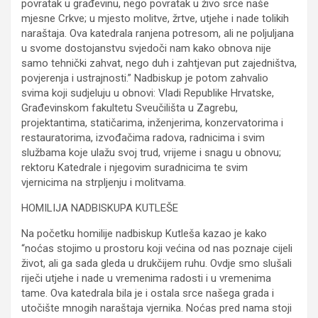
povratak u građevinu, nego povratak u živo srce naše
mjesne Crkve; u mjesto molitve, žrtve, utjehe i nade tolikih
naraštaja. Ova katedrala ranjena potresom, ali ne poljuljana
u svome dostojanstvu svjedoči nam kako obnova nije
samo tehnički zahvat, nego duh i zahtjevan put zajedništva,
povjerenja i ustrajnosti.” Nadbiskup je potom zahvalio
svima koji sudjeluju u obnovi: Vladi Republike Hrvatske,
Građevinskom fakultetu Sveučilišta u Zagrebu,
projektantima, statičarima, inženjerima, konzervatorima i
restauratorima, izvođačima radova, radnicima i svim
službama koje ulažu svoj trud, vrijeme i snagu u obnovu;
rektoru Katedrale i njegovim suradnicima te svim
vjernicima na strpljenju i molitvama.
HOMILIJA NADBISKUPA KUTLEŠE
Na početku homilije nadbiskup Kutleša kazao je kako
“noćas stojimo u prostoru koji većina od nas poznaje cijeli
život, ali ga sada gleda u drukčijem ruhu. Ovdje smo slušali
riječi utjehe i nade u vremenima radosti i u vremenima
tame. Ova katedrala bila je i ostala srce našega grada i
utočište mnogih naraštaja vjernika. Noćas pred nama stoji