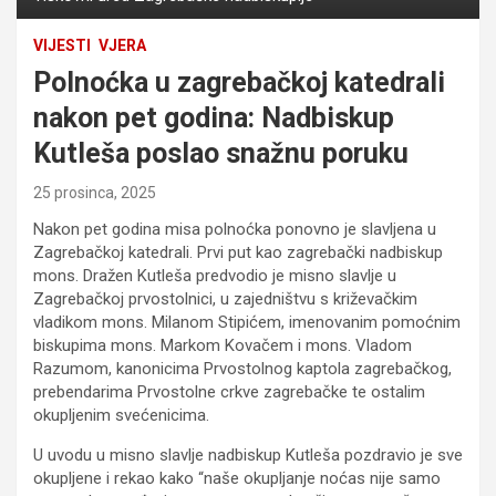
VIJESTI
VJERA
Polnoćka u zagrebačkoj katedrali
nakon pet godina: Nadbiskup
Kutleša poslao snažnu poruku
25 prosinca, 2025
Nakon pet godina misa polnoćka ponovno je slavljena u
Zagrebačkoj katedrali. Prvi put kao zagrebački nadbiskup
mons. Dražen Kutleša predvodio je misno slavlje u
Zagrebačkoj prvostolnici, u zajedništvu s križevačkim
vladikom mons. Milanom Stipićem, imenovanim pomoćnim
biskupima mons. Markom Kovačem i mons. Vladom
Razumom, kanonicima Prvostolnog kaptola zagrebačkog,
prebendarima Prvostolne crkve zagrebačke te ostalim
okupljenim svećenicima.
U uvodu u misno slavlje nadbiskup Kutleša pozdravio je sve
okupljene i rekao kako “naše okupljanje noćas nije samo