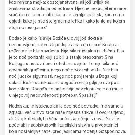
kao ranjena majka: dostojanstvena, ali još uvijek sa
znakovima stradanja od potresa. Njezine nezacijeljene rane
vraćaju nas u ono jutro kada se zemlja zatresla, kada smo
osjetili kako je sve što gradimo krhko i kako je tlo na kojem
stojimo nesigurno.”
Dodao je kako “slavlje Božića u ovoj još dokraja
neobnovljenoj katedrali podsjeća nas da ni noć Kristova
rođenja nije bila savršena. Nije bila ni idealna ni idilična. Bila
je to noć poniznih koji su bili u stanju prepoznati Sina
Božjega u nedovršenu i otuđenu svijetu. To nije bila noć
dovršenih građevina, nego noć otvorenih vrata. Nije bila
noć ljudske sigurnosti, nego noć povjerenja u Boga koji
dolazi. Božić se nikada ne događa ondje gdje je sve pod
kontrolom. Događa se ondje gdje čovjek priznaje da mu je
u njegovoj nedovršenosti potreban Spasitelj.”
Nadbiskup je istaknuo da je ovo noć povratka, “ne samo u
zgradu, već u živo srce naše mjesne Crkve. U ovoj ranjenoj,
ali živoj katedrali, božićna priča započinje iznova. Novi je
početak i nadbiskupovih liturgijskih slavlja u prvostolnici
koja nosi vidljive rane, pred jaslicama rođenja Gospodinova,