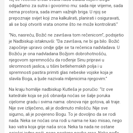
odgađamo za sutra i govorimo mu: sada nije vrijeme, sada
nema prostora, sada imam važnijih briga. U njoj se
prepoznaje svijet koji zna kalkulirati, planirati i osiguravati,
ali se boji otvoriti vrata onome što ne može kontrolirati.”
“No, nasreću, Božić ne završava tom rečenicom”, podsjetio
je Nadbiskup istaknuvši: “Da završava, ne bi ga bilo. Božić
započinje upravo ondje gdje se ta rečenica nadvladava. U
Božiću je ona nadvladana Božjom dobrohotnošću,
njegovom spremnošću da rođenje Sinu pripravi u
skromnosti jaslica, u tišini betlehemskih polja i u
spremnosti pastira primiti glas nebeske vojske koja je
slavila Boga, a ljude nazivala miljenicima njegovim.”
Na kraju homilije nadbiskup Kutleša je poručio: “Iz ove
katedrale koja se još obnavlja noćas se šalje poruka
cijelome gradu i svima nama: obnova nije gotova, ali traje.
Nije sve izliječeno, ali je dodirnuto milošću. Nije sve
sigurno, ali je povjereno Bogu. To je dovoljno da se rodi
nada. Neka se noćas ona rodi u nama ne kao misao, nego
kao vatra koja grije naša srca. Neka ta nada ne ostane
osjećaj jedne noći, nego postane navika srca. Neka nađe