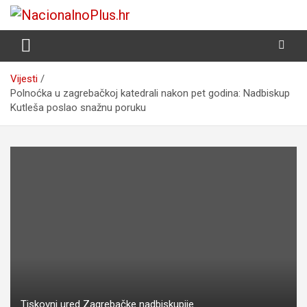
Skip
to
Nacija želi znati više
NacionalnoPlus.hr
content
Vijesti
Polnoćka u zagrebačkoj katedrali nakon pet godina: Nadbiskup
Kutleša poslao snažnu poruku
Tiskovni ured Zagrebačke nadbiskupije