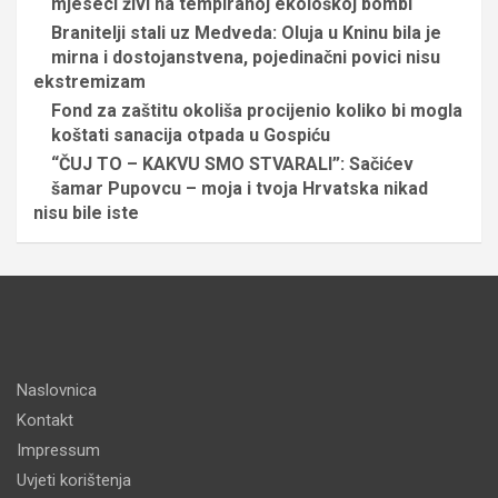
mjeseci živi na tempiranoj ekološkoj bombi
Branitelji stali uz Medveda: Oluja u Kninu bila je
mirna i dostojanstvena, pojedinačni povici nisu
ekstremizam
Fond za zaštitu okoliša procijenio koliko bi mogla
koštati sanacija otpada u Gospiću
“ČUJ TO – KAKVU SMO STVARALI”: Sačićev
šamar Pupovcu – moja i tvoja Hrvatska nikad
nisu bile iste
Naslovnica
Kontakt
Impressum
Uvjeti korištenja