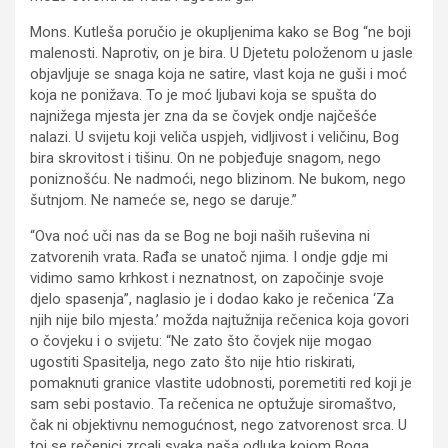
Mons. Kutleša poručio je okupljenima kako se Bog “ne boji
malenosti. Naprotiv, on je bira. U Djetetu položenom u jasle
objavljuje se snaga koja ne satire, vlast koja ne guši i moć
koja ne ponižava. To je moć ljubavi koja se spušta do
najnižega mjesta jer zna da se čovjek ondje najčešće
nalazi. U svijetu koji veliča uspjeh, vidljivost i veličinu, Bog
bira skrovitost i tišinu. On ne pobjeđuje snagom, nego
poniznošću. Ne nadmoći, nego blizinom. Ne bukom, nego
šutnjom. Ne nameće se, nego se daruje.”
“Ova noć uči nas da se Bog ne boji naših ruševina ni
zatvorenih vrata. Rađa se unatoč njima. I ondje gdje mi
vidimo samo krhkost i neznatnost, on započinje svoje
djelo spasenja”, naglasio je i dodao kako je rečenica ‘Za
njih nije bilo mjesta.’ možda najtužnija rečenica koja govori
o čovjeku i o svijetu: “Ne zato što čovjek nije mogao
ugostiti Spasitelja, nego zato što nije htio riskirati,
pomaknuti granice vlastite udobnosti, poremetiti red koji je
sam sebi postavio. Ta rečenica ne optužuje siromaštvo,
čak ni objektivnu nemogućnost, nego zatvorenost srca. U
toj se rečenici zrcali svaka naša odluka kojom Boga