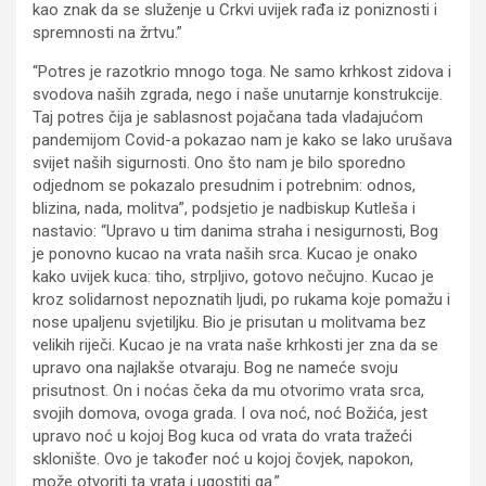
kao znak da se služenje u Crkvi uvijek rađa iz poniznosti i
spremnosti na žrtvu.”
“Potres je razotkrio mnogo toga. Ne samo krhkost zidova i
svodova naših zgrada, nego i naše unutarnje konstrukcije.
Taj potres čija je sablasnost pojačana tada vladajućom
pandemijom Covid-a pokazao nam je kako se lako urušava
svijet naših sigurnosti. Ono što nam je bilo sporedno
odjednom se pokazalo presudnim i potrebnim: odnos,
blizina, nada, molitva”, podsjetio je nadbiskup Kutleša i
nastavio: “Upravo u tim danima straha i nesigurnosti, Bog
je ponovno kucao na vrata naših srca. Kucao je onako
kako uvijek kuca: tiho, strpljivo, gotovo nečujno. Kucao je
kroz solidarnost nepoznatih ljudi, po rukama koje pomažu i
nose upaljenu svjetiljku. Bio je prisutan u molitvama bez
velikih riječi. Kucao je na vrata naše krhkosti jer zna da se
upravo ona najlakše otvaraju. Bog ne nameće svoju
prisutnost. On i noćas čeka da mu otvorimo vrata srca,
svojih domova, ovoga grada. I ova noć, noć Božića, jest
upravo noć u kojoj Bog kuca od vrata do vrata tražeći
sklonište. Ovo je također noć u kojoj čovjek, napokon,
može otvoriti ta vrata i ugostiti ga.”