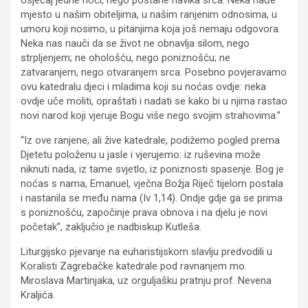
mjesto u našim obiteljima, u našim ranjenim odnosima, u
umoru koji nosimo, u pitanjima koja još nemaju odgovora.
Neka nas nauči da se život ne obnavlja silom, nego
strpljenjem; ne ohološću, nego poniznošću; ne
zatvaranjem, nego otvaranjem srca. Posebno povjeravamo
ovu katedralu djeci i mladima koji su noćas ovdje: neka
ovdje uče moliti, opraštati i nadati se kako bi u njima rastao
novi narod koji vjeruje Bogu više nego svojim strahovima.”
“Iz ove ranjene, ali žive katedrale, podižemo pogled prema
Djetetu položenu u jasle i vjerujemo: iz ruševina može
niknuti nada, iz tame svjetlo, iz poniznosti spasenje. Bog je
noćas s nama, Emanuel, vječna Božja Riječ tijelom postala
i nastanila se među nama (Iv 1,14). Ondje gdje ga se prima
s poniznošću, započinje prava obnova i na djelu je novi
početak”, zaključio je nadbiskup Kutleša.
Liturgijsko pjevanje na euharistijskom slavlju predvodili u
Koralisti Zagrebačke katedrale pod ravnanjem mo.
Miroslava Martinjaka, uz orguljašku pratnju prof. Nevena
Kraljića.