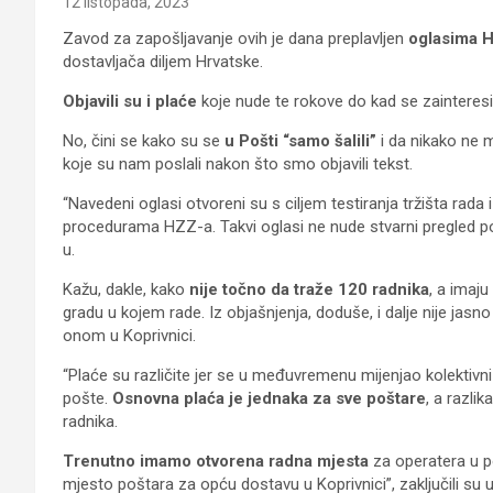
12 listopada, 2023
Zavod za zapošljavanje ovih je dana preplavljen
oglasima H
dostavljača diljem Hrvatske.
Objavili su i plaće
koje nude te rokove do kad se zainteresira
No, čini se kako su se
u Pošti “samo šalili”
i da nikako ne mi
koje su nam poslali nakon što smo objavili tekst.
“Navedeni oglasi otvoreni su s ciljem testiranja tržišta rada 
procedurama HZZ-a. Takvi oglasi ne nude stvarni pregled po
u.
Kažu, dakle, kako
nije točno da traže 120 radnika
, a imaju
gradu u kojem rade. Iz objašnjenja, doduše, i dalje nije ja
onom u Koprivnici.
“Plaće su različite jer se u međuvremenu mijenjao kolektiv
pošte.
Osnovna plaća je jednaka za sve poštare
, a razlik
radnika.
Trenutno imamo otvorena radna mjesta
za operatera u p
mjesto poštara za opću dostavu u Koprivnici”, zaključili su