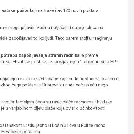
rvatske pošte
kojima traže čak 120 novih poštara i
ni mogu prijaviti. Većina natječaja i dalje je aktualna.
sle zapošljavati toliko ljudi. Tako barem stoji u reagiranju
i
potreba zapošljavanja stranih radnika
, a prema
treba Hrvatske pošte za zapošljavanjem”, objasnili su u HP-
 objašnjenje i za različite plaće koje nude poštarima, ovisno o
sno zbog čega poštaru u Dubrovniku nude veću plaću nego
ni ugovor temeljem čega su rasle plaće radnicima Hrvatske
a je u varijabilnom dijelu plaće koja ovisi o učinkovitosti
oštanskom uredu, jedno u Lošinju i dva u Puli te radno
 u Hrvatskim poštama.