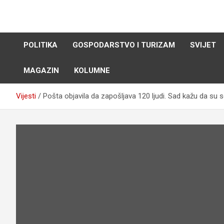
Skip
to
content
POLITIKA
GOSPODARSTVO I TURIZAM
SVIJET
MAGAZIN
KOLUMNE
Vijesti
Pošta objavila da zapošljava 120 ljudi. Sad kažu da su se