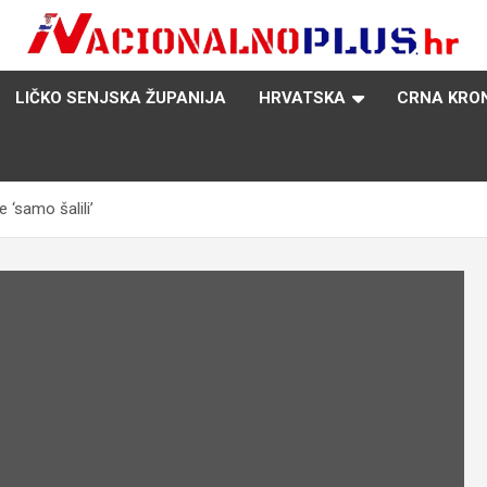
Nacija želi znati više
NacionalnoPlus.hr
LIČKO SENJSKA ŽUPANIJA
HRVATSKA
CRNA KRO
 ‘samo šalili’