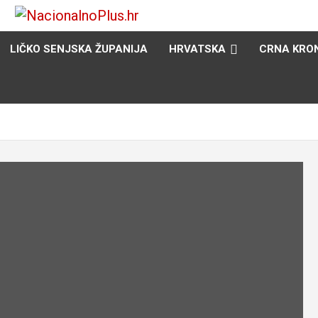
Nacija želi znati više
NacionalnoPlus.hr
LIČKO SENJSKA ŽUPANIJA
HRVATSKA
CRNA KRO