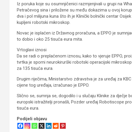
Iz poruka koje su osumnjičenici razmjenjivali u grupi na What
Petračevog sina i priložene su među dokazima u ovoj korupci
dva i pol milijuna kuna što ih je Klinički bolnički centar Osij
kupljeni robotski mikroskop.
Novac je isplaćen iz Državnog proračuna, a EPPO je sumnjao 
to dobio i oko 25 tisuća eura mita.
Vrtoglavi iznosi
Da se radi o preplaćenom iznosu, kako to vjeruje EPPO, pro
tvrtka je sporni neurokirurški robotski operacijski mikros
za 135 tisuća eura.
Drugim riječima, Ministarstvo zdravstva je za uređaj za KBC
cijene tog uređaja, izračunao je EPPO.
Slično se, sumnja se, dogodilo i u slučaju Klinike za dječje 
europski istražitelji pronašli, Pozder uređaj Robotiscope pr
tisuća eura.
Podijeli objavu