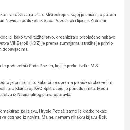
akon razotkrivanja afere Mikroskopi u kojoj je uhićen, a potom
 sin Novica i poduzetnik Saša Pozder, ali i liječnik Krešimir
oje je, kako tvrdi tužiteljstvo, organiziralo preplaćene nabave
stva Vili Beroš (HDZ) je prema sumnjama istražitelja primio
m dobavljačima.
a te poduzetnik Saša Pozder, koji je preko tvrtke MIS
avodno je primio mito kako bi se oprema po višestruko većim
olnici u Klaićevoj. KBC Split odbio je ponudu i mito. Među
sredstva iz Nacionalnog plana oporavka.
, kontaktirao za izjavu, Hrvoje Petrač samo je kratko rekao:
 sve doznao iz novina. Ma ne, nemam nikakvu izjavu. Bok.