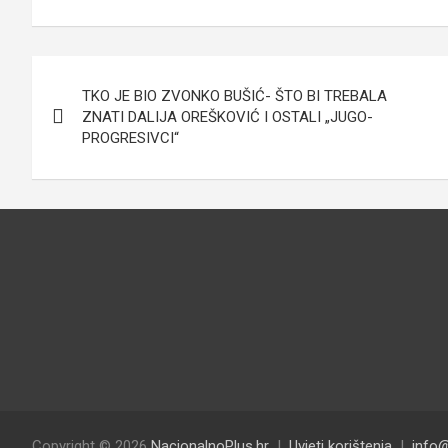
Navigacija
TKO JE BIO ZVONKO BUŠIĆ- ŠTO BI TREBALA
objava
ZNATI DALIJA OREŠKOVIĆ I OSTALI „JUGO-
PROGRESIVCI“
Copyright © 2026
NacionalnoPlus.hr
Uvjeti korištenja
info@