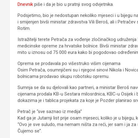
Dnevnik
piše i da je bio u pratnji svog odvjetnika.
Podsjetimo, bio je nedostupan nekoliko mjeseci i u bijegu n
i smijenjen bivši ministar zdravstva Vili Beroš, ali i Petračev
Rotim.
Istražitelji terete Petrača za vođenje zločinačkog udruženja k
medicinske opreme za hrvatske bolnice. Bivši ministar zdrav
mito u iznosu od 75 000 eura kako bi pogodovao određeni
Oprema se prodavala po višestruko višim cijenama
Osim Petrača, osumnjičeni su i njegovi sinovi Nikola i Novic
bolnicama prodavao skupu robotsku opremu.
Sumnja se da su djelovali kao partneri, a ministar Beroš n
cijenama prodala KB-u Sestara milosrdnica, KBC-u Osijek i b
dokazima je i tablica projekata za koje je Pozder planirao 
Petrač je “sve saznao iz medija”
Kad ga je Jutarnji list prije osam mjeseci, koliko je u bijegu
“Ovo je sve suludo, ma nemam ništa za reći, jer sam i ja za
Čujemo se”.