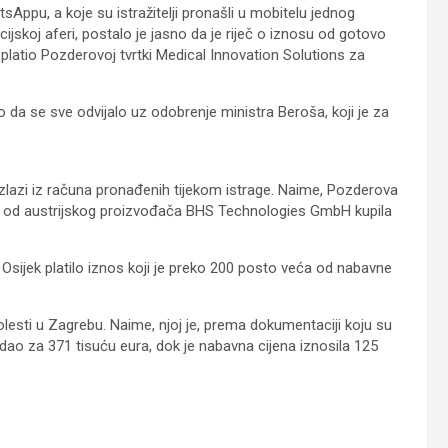
sAppu, a koje su istražitelji pronašli u mobitelu jednog
jskoj aferi, postalo je jasno da je riječ o iznosu od gotovo
ek platio Pozderovoj tvrtki Medical Innovation Solutions za
da se sve odvijalo uz odobrenje ministra Beroša, koji je za
izlazi iz računa pronađenih tijekom istrage. Naime, Pozderova
kop od austrijskog proizvođača BHS Technologies GmbH kupila
 Osijek platilo iznos koji je preko 200 posto veća od nabavne
bolesti u Zagrebu. Naime, njoj je, prema dokumentaciji koju su
odao za 371 tisuću eura, dok je nabavna cijena iznosila 125