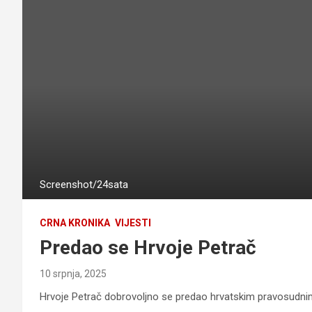
Screenshot/24sata
CRNA KRONIKA
VIJESTI
Predao se Hrvoje Petrač
10 srpnja, 2025
Hrvoje Petrač dobrovoljno se predao hrvatskim pravosudni