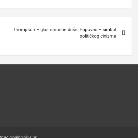
Thompson – glas narodne duše; Pupovac – simbol
političkog cinizma
nacionalnoplus.hr