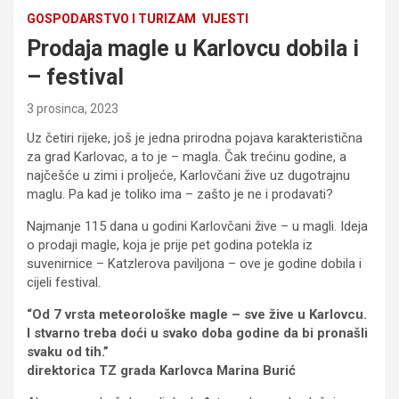
GOSPODARSTVO I TURIZAM
VIJESTI
Prodaja magle u Karlovcu dobila i
– festival
3 prosinca, 2023
Uz četiri rijeke, još je jedna prirodna pojava karakteristična
za grad Karlovac, a to je – magla. Čak trećinu godine, a
najčešće u zimi i proljeće, Karlovčani žive uz dugotrajnu
maglu. Pa kad je toliko ima – zašto je ne i prodavati?
Najmanje 115 dana u godini Karlovčani žive – u magli. Ideja
o prodaji magle, koja je prije pet godina potekla iz
suvenirnice – Katzlerova paviljona – ove je godine dobila i
cijeli festival.
“Od 7 vrsta meteorološke magle – sve žive u Karlovcu.
I stvarno treba doći u svako doba godine da bi pronašli
svaku od tih.”
direktorica TZ grada Karlovca Marina Burić