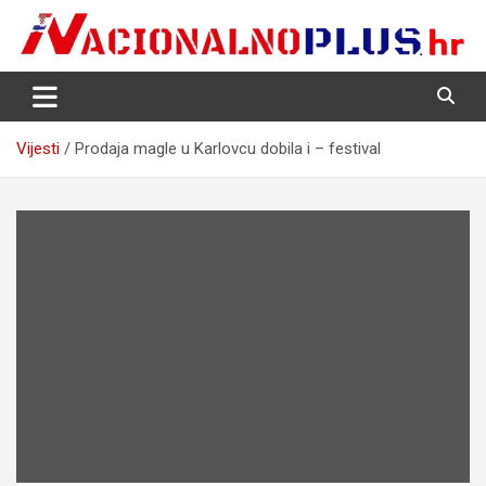
Skip
to
content
Nacija želi znati više
NacionalnoPlus.hr
Vijesti
Prodaja magle u Karlovcu dobila i – festival