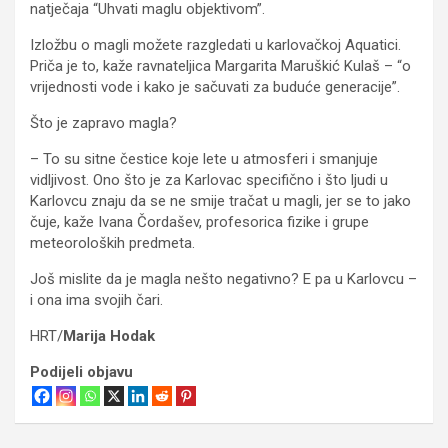
natječaja “Uhvati maglu objektivom”.
Izložbu o magli možete razgledati u karlovačkoj Aquatici.
Priča je to, kaže ravnateljica Margarita Maruškić Kulaš – “o
vrijednosti vode i kako je sačuvati za buduće generacije”.
Što je zapravo magla?
– To su sitne čestice koje lete u atmosferi i smanjuje
vidljivost. Ono što je za Karlovac specifično i što ljudi u
Karlovcu znaju da se ne smije tračat u magli, jer se to jako
čuje, kaže Ivana Čordašev, profesorica fizike i grupe
meteoroloških predmeta.
Još mislite da je magla nešto negativno? E pa u Karlovcu –
i ona ima svojih čari.
HRT/
Marija Hodak
Podijeli objavu