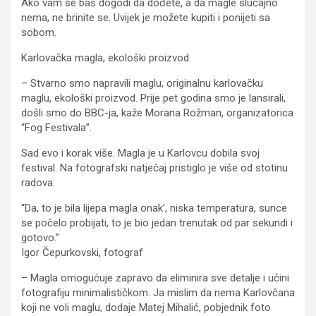
Ako vam se baš dogodi da dođete, a da magle slučajno
nema, ne brinite se. Uvijek je možete kupiti i ponijeti sa
sobom.
Karlovačka magla, ekološki proizvod
– Stvarno smo napravili maglu, originalnu karlovačku
maglu, ekološki proizvod. Prije pet godina smo je lansirali,
došli smo do BBC-ja, kaže Morana Rožman, organizatorica
“Fog Festivala”.
Sad evo i korak više. Magla je u Karlovcu dobila svoj
festival. Na fotografski natječaj pristiglo je više od stotinu
radova.
“Da, to je bila lijepa magla onak’, niska temperatura, sunce
se počelo probijati, to je bio jedan trenutak od par sekundi i
gotovo.”
Igor Čepurkovski, fotograf
– Magla omogućuje zapravo da eliminira sve detalje i učini
fotografiju minimalističkom. Ja mislim da nema Karlovčana
koji ne voli maglu, dodaje Matej Mihalić, pobjednik foto