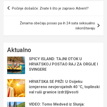
Navigacija
Počinje došašće: Znate li što je zapravo Advent?
objava
Ženama obećaju posao pa ih 24 sata seksualno
iskorištavaju
Aktualno
SPICY ISLAND: TAJNI OTOK U
HRVATSKOJ POSTAO RAJ ZA ORGIJE I
SVINGERE
HRVATSKA SE PRŽI: U Osijeku
izmjereno nevjerojatnih 40 °C, toplinski
val ruši granice izdržljivosti
VIDEO: Tomo Medved iz Slunja: