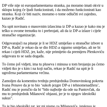
DP više nije ni europarlamentarna stranka, pa moramo imati okvir u
sklopu kojeg će ljudi funkcionirati, i da možemo funkcionirati kao
stranka. Koji će biti naziv, moramo o tome odlučiti svi zajedno,
kazao je Radić.
Na upit novinara o masovnim izlascima iz DP-a kazao je kako mu je
teško u ovome trenutku to i prebrojati, ali da iz DP-a izlaze i cijele
stranačke organizacije.
Odgovarajući na pitanje je li se HDZ umiješao u stranačke izbore u
DP-u, Radić je rekao da se dio HDZ-a sigurno umiješao, ali ne bi
rekao i cijeli HDZ, jer, kaže, nije primijetio da premijeru Plenkoviću
odgovara to se sada događa.
To ćemo još vidjeti, ima tu pluseva i minusa u tom brojanju pa ćemo
vidjeti tko je s kim i na koji način, rekao je Radić na upit je li
ugrožena parlamentarna većina.
Zamoljen da komentira tvrdnju predsjednika Domovinskog pokreta
Ivana Penave da je to bio ‘sukob jezgre DP-a i tehnomenadžera’,
Radić mu je poručio da bi “bilo najbolje da ode na Pantovčak, da
mu to predsjednik Milanović objasni, jer je to njegov ideološki
sukus”.
To je bio ideološki rat, jer mi nismo za Milanovića, istaknuo je