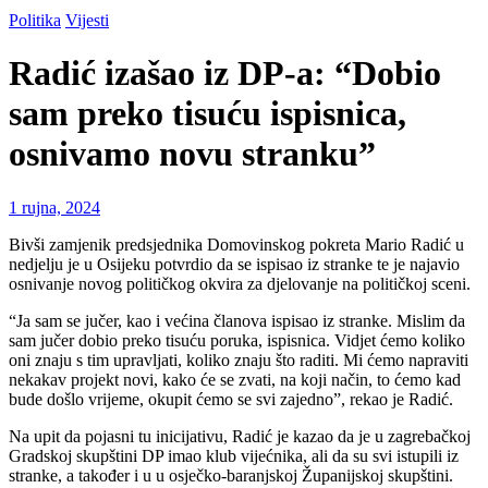
Politika
Vijesti
Radić izašao iz DP-a: “Dobio
sam preko tisuću ispisnica,
osnivamo novu stranku”
1 rujna, 2024
Bivši zamjenik predsjednika Domovinskog pokreta Mario Radić u
nedjelju je u Osijeku potvrdio da se ispisao iz stranke te je najavio
osnivanje novog političkog okvira za djelovanje na političkoj sceni.
“Ja sam se jučer, kao i većina članova ispisao iz stranke. Mislim da
sam jučer dobio preko tisuću poruka, ispisnica. Vidjet ćemo koliko
oni znaju s tim upravljati, koliko znaju što raditi. Mi ćemo napraviti
nekakav projekt novi, kako će se zvati, na koji način, to ćemo kad
bude došlo vrijeme, okupit ćemo se svi zajedno”, rekao je Radić.
Na upit da pojasni tu inicijativu, Radić je kazao da je u zagrebačkoj
Gradskoj skupštini DP imao klub vijećnika, ali da su svi istupili iz
stranke, a također i u u osječko-baranjskoj Županijskoj skupštini.