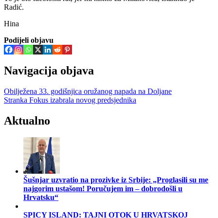
Radić.
Hina
Podijeli objavu
Navigacija objava
Obilježena 33. godišnjica oružanog napada na Doljane
Stranka Fokus izabrala novog predsjednika
Aktualno
Šušnjar uzvratio na prozivke iz Srbije: „Proglasili su me
najgorim ustašom! Poručujem im – dobrodošli u
Hrvatsku“
SPICY ISLAND: TAJNI OTOK U HRVATSKOJ