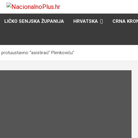
Nacija želi znati više
NacionalnoPlus.hr
LIČKO SENJSKA ŽUPANIJA
HRVATSKA
CRNA KRO
, protuustavno “asistirao” Plenkoviću”