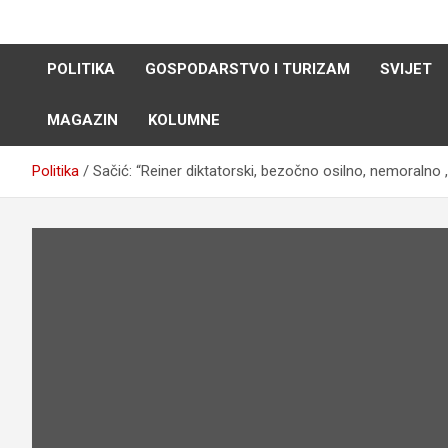
Skip
to
content
POLITIKA
GOSPODARSTVO I TURIZAM
SVIJET
MAGAZIN
KOLUMNE
Politika
Sačić: “Reiner diktatorski, bezočno osilno, nemoralno 