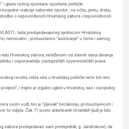
ač” i glavni razlog spontane oporbene politički
osvjedne reakcije saborske oporbe , na očitu, javnu, drsku,
be o nepovredivosti Hrvatskog sabora i nepovredivosti
VLASTI , tada predsjedavajućeg sjednicom Hrvatskog
silno, nemoralno , protuustavno “asistiranje” u tome i samog
 radu Hrvatskog sabora, neviđenom od slavnih dana davanja
lniku i osporavatelju zastupničkih suverenističkih prava
g revolta, ništa više u hrvatskoj politički neće biti isto.
i povijest”, i trajno je izgubio ugled u hrvatskoj, kao i europskoj
nera svom vođi, bio je “pljesak” bezakonju, protuustavnosti i
e to vidjela. Čak 71 posto anketiranih hrvatskih ljudi je bilo
og sabora predsjedavao sam predsjednik, g. Jandroković, da