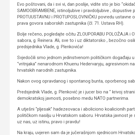
Evo poštovani, da i svi vi, dan poslije, vidite sto je bio “okid
SAMOOBRAMBENE, istinoljubive i pravdoljubive , dopustive pr
PROTUUSTAVNU i PROTUPOSLOVNIČKU povredu ustavne odred
prava govora saborskih zastupnika (čl. 71. Ustava RH).
Bolje rečeno, pogledajte očitu ZLOUPORABU POLOŽAJA i O
sabora, g. Reinera. Ali, sve to i uz diktatorsko , bezočno o
predsjednika Vlade, g. Plenkovića!
Svjedočili smo jednom jedinstvenom političkom događaju u
“vritnjaka” nenarodnom Khuenu Hedervaryju, agresivnom nasi
hrvatskih narodnih zastupnika.
Nakon ovog opravdanog i spontanog bunta, oporbenog saborsko
Predsjednik Vlade, g. Plenković je i jucer bio na ” krivoj stran
demokratskoj javnosti, posebno medu NATO partnerima.
A utješni “pljesak” hadezeovaca i aboliciono koalicionih part
političkom nasilju u Hrvatskom saboru. Hrvatska javnost je sv
uz nas, uz istinu, pravo i pravdu!
Na kraju, uvjeren sam da je jučerašnjom sjednicom Hrvatsk