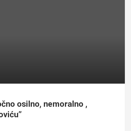
očno osilno, nemoralno ,
oviću”