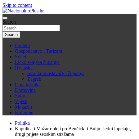
Skip to content
Nacija želi znati više
Search
NacionalnoPlus.hr
Search
Politika
Gospodarstvo i Turizam
Svijet
Ličko senjska županija
Hrvatska
Sisačko moslavačka županija
Zagreb
Crna kronika
Domovina
Sport
Vijesti
Magazin
Kolumne
Politika
Kapulica i Mažar opleli po Benčićki i Bulju: Jedni lupetaju,
drugi prijete seoskim stražama