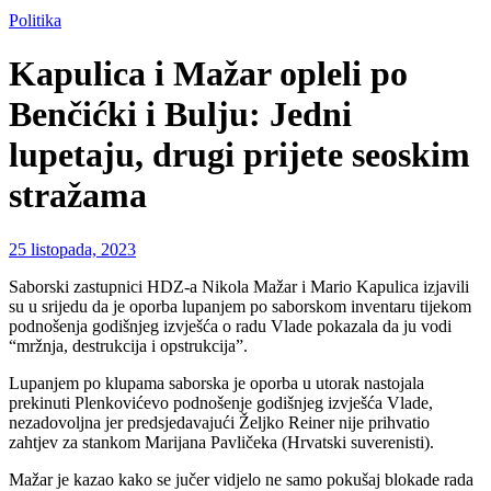
Politika
Kapulica i Mažar opleli po
Benčićki i Bulju: Jedni
lupetaju, drugi prijete seoskim
stražama
25 listopada, 2023
Saborski zastupnici HDZ-a Nikola Mažar i Mario Kapulica izjavili
su u srijedu da je oporba lupanjem po saborskom inventaru tijekom
podnošenja godišnjeg izvješća o radu Vlade pokazala da ju vodi
“mržnja, destrukcija i opstrukcija”.
Lupanjem po klupama saborska je oporba u utorak nastojala
prekinuti Plenkovićevo podnošenje godišnjeg izvješća Vlade,
nezadovoljna jer predsjedavajući Željko Reiner nije prihvatio
zahtjev za stankom Marijana Pavličeka (Hrvatski suverenisti).
Mažar je kazao kako se jučer vidjelo ne samo pokušaj blokade rada