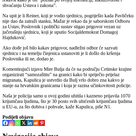
shvaćanju Ustava i zakona”.
Na upit je li Reiner, koji je vodio sjednicu, pogriješio kada Pavličeku
nije dao da zatraži stanku, Mažar je rekao da je saborskom Odboru
za Ustav, Poslovnik i politički sustav stigao prigovor vezan uz
jučerašnju sjednicu, koji je uputio Socijaldemokrat Domagoj
Hajduković.
Ako dođe još bilo kakav prigovor, nadležni odbor će sazvati
sjednicu i na temelju činjenica ustanoviti je li došlo do kršenja
Poslovnika ili ne, dodao je.
Komentirajući izjavu Mire Bulja da će na području Cetinske krajine
organizirati “samozaštitu” na granici kako bi spriječio prijelaz
migranata, Kapulica je ustvrdio da Bulj vrlo dobro zna kakvo je
stanje na hrvatskim granicama i koja je razina učinkovitosti policije.
Naša je policija samo u ovoj godini uhitila i kazneno prijavila 1070
krijumčara ljudima, što je 30 posto svih uhićenih krijumčara ljudima
u EU-u, za što dobiva i pohvale, kaže Kapulica, piše N1.
Podijeli objavu