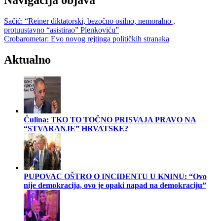
Navigacija objava
Sačić: “Reiner diktatorski, bezočno osilno, nemoralno ,
protuustavno “asistirao” Plenkoviću”
Crobarometar: Evo novog rejtinga političkih stranaka
Aktualno
Čulina: TKO TO TOČNO PRISVAJA PRAVO NA
“STVARANJE” HRVATSKE?
PUPOVAC OŠTRO O INCIDENTU U KNINU: “Ovo
nije demokracija, ovo je opaki napad na demokraciju”