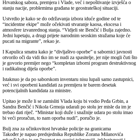
Hrvatskog sabora, premjera i Vlade, već i nepoštivanje izvješća o
stanju nacije, problemima građana te geostrateškoj situaciji.
Ustvrdio je kako se do održavanja izbora iduće godine od te
“incidentne ekipe” može očekivati stvaranje kaosa, ekscesa i
atmosfere izvanrednog stanja. “Vidjeli ste Benčić i Bulja zajedno.
Jedni lupetaju, a drugi prijete narodnim seoskim stražama koje će
pucati na migrante”, rekao je.
I Kapulica smatra kako je “divljaštvo oporbe” u sabornici javnosti
otvorilo oči da vidi tko im se nudi za spasitelje, jer nije mogli čuti što
je govorio premijer nego “kompletan izborni program destruktivnog
i radikalnog dijela oporbe”.
Istaknuo je da po saborskom inventaru nisu lupali samo zastupnici,
već i svi oporbeni kandidati za premijera te barem desetak
potencijalnih kandidata za ministre.
Upitao je može li se zamisliti Vlada koju bi vodio Peđa Grbin, a
Sandra Benčić i Nikola Grmoja udarali po stolu jer misle da im je
trebao dati riječ. “Ministar koji duže i snažnije udara po stolu imao
bi veći proračun, to nam oporba nudi”, poručio je.
Bulj zna za učinkovitost hrvatske policije na granicama
Također je napao predsjednika Republike Zorana Milanovića
rekavši kako je on “poznat po svojoj toleranciji, inkluzivnosti i