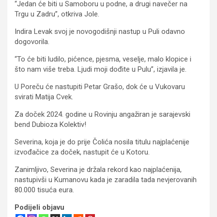
“Jedan će biti u Samoboru u podne, a drugi navečer na
Trgu u Zadru”, otkriva Jole.
Indira Levak svoj je novogodišnji nastup u Puli odavno
dogovorila.
“To će biti ludilo, pićence, pjesma, veselje, malo klopice i
što nam više treba. Ljudi moji dođite u Pulu”, izjavila je.
U Poreču će nastupiti Petar Grašo, dok će u Vukovaru
svirati Matija Cvek.
Za doček 2024. godine u Rovinju angažiran je sarajevski
bend Dubioza Kolektiv!
Severina, koja je do prije Čolića nosila titulu najplaćenije
izvođačice za doček, nastupit će u Kotoru.
Zanimljivo, Severina je držala rekord kao najplaćenija,
nastupivši u Kumanovu kada je zaradila tada nevjerovanih
80.000 tisuća eura.
Podijeli objavu