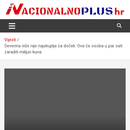
Skip
to
content
Nacija želi znati više
NacionalnoPlus.hr
Vijesti
Severina više nije najskuplja za doček: Ova će osoba u par sati
zaraditi milijun kuna