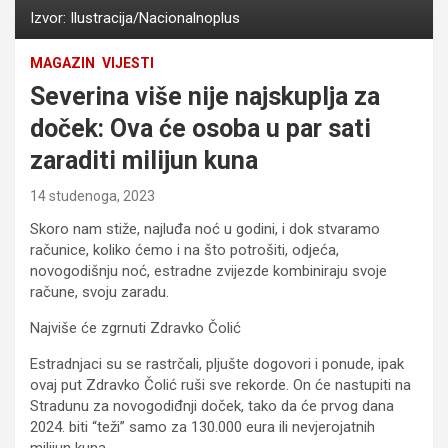
Izvor: Ilustracija/Nacionalnoplus
MAGAZIN
VIJESTI
Severina više nije najskuplja za
doček: Ova će osoba u par sati
zaraditi milijun kuna
14 studenoga, 2023
Skoro nam stiže, najluđa noć u godini, i dok stvaramo
računice, koliko ćemo i na što potrošiti, odjeća,
novogodišnju noć, estradne zvijezde kombiniraju svoje
račune, svoju zaradu.
Najviše će zgrnuti Zdravko Čolić
Estradnjaci su se rastrčali, pljušte dogovori i ponude, ipak
ovaj put Zdravko Čolić ruši sve rekorde. On će nastupiti na
Stradunu za novogodiđnji doček, tako da će prvog dana
2024. biti “teži” samo za 130.000 eura ili nevjerojatnih
milijun kuna.