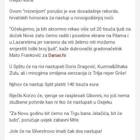
Ovom “mizerijom” porušio je sve dosadašnje rekorde,
hrvatskih honorara za nastup u novogodišnjoj noći.
“Očekujemo, ja bih skromno rekao više od 20 tisuća ljudi za
doček Nove zato ćemo raditi i posebne ekrane na Pilama i
u Lazaretima jer naravno da niti želimo niti možemo
smjestiti toliki broj ljudi”, kaže dubrovački gradonačelnik
Mato Franković za
Danas.hr
.
U Splitu će na rivi nastupati Doris Dragović, Kuzma&Shaka
Zulu, ali i mnogima omiljena senzacija iz Trilja reper Grše!
Njihov će nastup Split platiti 140 tisuća eura.
Riječki Korzo će, vjeruje se rasplesati Gibonni, no još nema
službene potvrde kao ni tko će nastupati u Osijeku.
“Za Novu godinu bit ćemo na Trgu bana Jelačića, bit će
ludo”, poručuje uvijek zabavni Mrle.
Jole će na Silvestrovo imati čak dva nastupa!