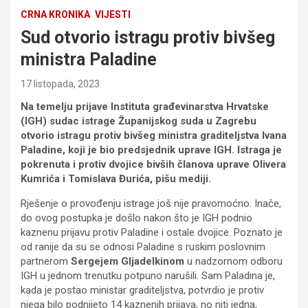
CRNA KRONIKA
VIJESTI
Sud otvorio istragu protiv bivšeg
ministra Paladine
17 listopada, 2023
Na temelju prijave Instituta građevinarstva Hrvatske
(IGH) sudac istrage Županijskog suda u Zagrebu
otvorio istragu protiv bivšeg ministra graditeljstva Ivana
Paladine, koji je bio predsjednik uprave IGH. Istraga je
pokrenuta i protiv dvojice bivših članova uprave Olivera
Kumrića i Tomislava Đurića, pišu mediji.
Rješenje o provođenju istrage još nije pravomoćno. Inače,
do ovog postupka je došlo nakon što je IGH podnio
kaznenu prijavu protiv Paladine i ostale dvojice. Poznato je
od ranije da su se odnosi Paladine s ruskim poslovnim
partnerom
Sergejem Gljadelkinom
u nadzornom odboru
IGH u jednom trenutku potpuno narušili. Sam Paladina je,
kada je postao ministar graditeljstva, potvrdio je protiv
njega bilo podnijeto 14 kaznenih prijava, no niti jedna,