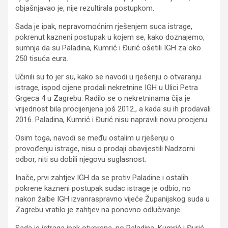
objašnjavao je, nije rezultirala postupkom.
Sada je ipak, nepravomoćnim rješenjem suca istrage,
pokrenut kazneni postupak u kojem se, kako doznajemo,
sumnja da su Paladina, Kumrić i Đurić ošetili IGH za oko
250 tisuća eura.
Učinili su to jer su, kako se navodi u rješenju o otvaranju
istrage, ispod cijene prodali nekretnine IGH u Ulici Petra
Grgeca 4 u Zagrebu. Radilo se o nekretninama čija je
vrijednost bila procijenjena još 2012., a kada su ih prodavali
2016. Paladina, Kumrić i Đurić nisu napravili novu procjenu.
Osim toga, navodi se među ostalim u rješenju o
provođenju istrage, nisu o prodaji obavijestili Nadzorni
odbor, niti su dobili njegovu suglasnost.
Inače, prvi zahtjev IGH da se protiv Paladine i ostalih
pokrene kazneni postupak sudac istrage je odbio, no
nakon žalbe IGH izvanraspravno vijeće Županijskog suda u
Zagrebu vratilo je zahtjev na ponovno odlučivanje.
Sada je istraga ipak otvorena, no Paladina, Kumrić i Đurić