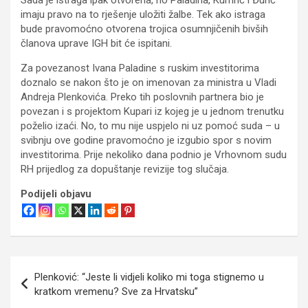
imaju pravo na to rješenje uložiti žalbe. Tek ako istraga
bude pravomoćno otvorena trojica osumnjičenih bivših
članova uprave IGH bit će ispitani.
Za povezanost Ivana Paladine s ruskim investitorima
doznalo se nakon što je on imenovan za ministra u Vladi
Andreja Plenkovića. Preko tih poslovnih partnera bio je
povezan i s projektom Kupari iz kojeg je u jednom trenutku
poželio izaći. No, to mu nije uspjelo ni uz pomoć suda – u
svibnju ove godine pravomoćno je izgubio spor s novim
investitorima. Prije nekoliko dana podnio je Vrhovnom sudu
RH prijedlog za dopuštanje revizije tog slučaja.
Podijeli objavu
Navigacija
Plenković: “Jeste li vidjeli koliko mi toga stignemo u
objava
kratkom vremenu? Sve za Hrvatsku”