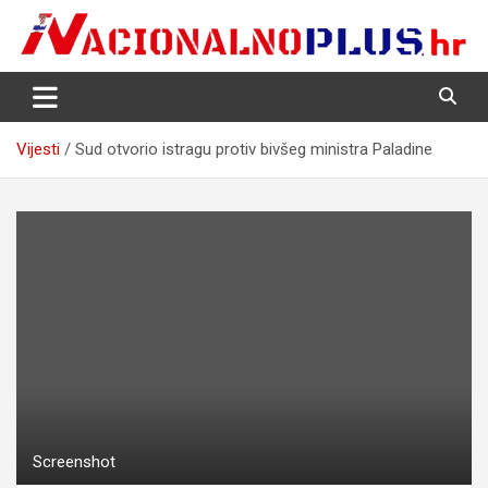
Skip
to
content
Nacija želi znati više
NacionalnoPlus.hr
Vijesti
Sud otvorio istragu protiv bivšeg ministra Paladine
Screenshot