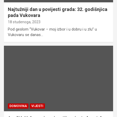
Najtužniji dan u povijesti grada: 32. godišnjica
pada Vukovara
18 studenoga, 2023
Pod geslom “Vukovar – moj izbor i u dobru i u zlu” u
Vukovaru se danas…
DOMOVINA
VIJESTI