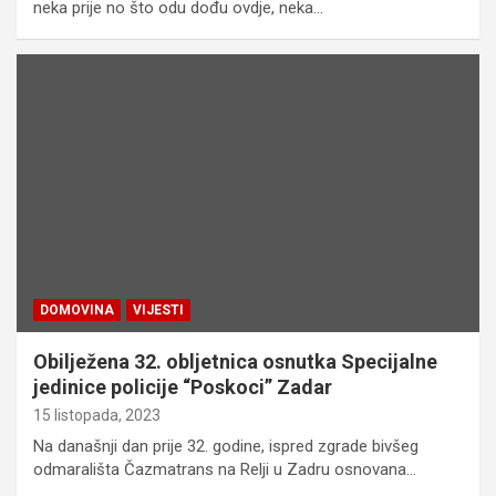
neka prije no što odu dođu ovdje, neka…
DOMOVINA
VIJESTI
Obilježena 32. obljetnica osnutka Specijalne
jedinice policije “Poskoci” Zadar
15 listopada, 2023
Na današnji dan prije 32. godine, ispred zgrade bivšeg
odmarališta Čazmatrans na Relji u Zadru osnovana…