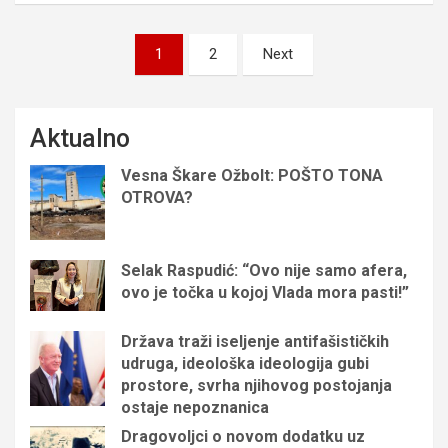
Brojevi
1
2
Next
stranica
objava
Aktualno
Vesna Škare Ožbolt: POŠTO TONA
OTROVA?
Selak Raspudić: “Ovo nije samo afera,
ovo je točka u kojoj Vlada mora pasti!”
Država traži iseljenje antifašističkih
udruga, ideološka ideologija gubi
prostore, svrha njihovog postojanja
ostaje nepoznanica
Dragovoljci o novom dodatku uz