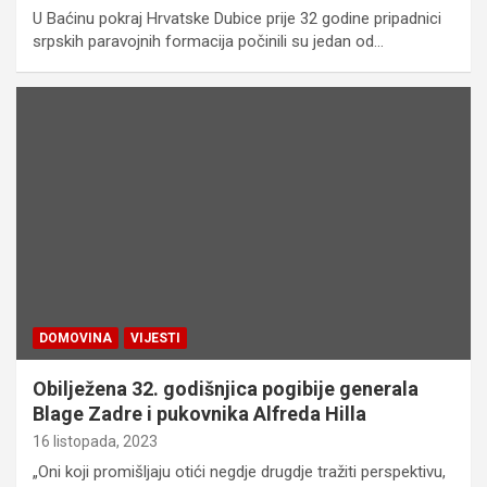
U Baćinu pokraj Hrvatske Dubice prije 32 godine pripadnici
srpskih paravojnih formacija počinili su jedan od…
DOMOVINA
VIJESTI
Obilježena 32. godišnjica pogibije generala
Blage Zadre i pukovnika Alfreda Hilla
16 listopada, 2023
„Oni koji promišljaju otići negdje drugdje tražiti perspektivu,