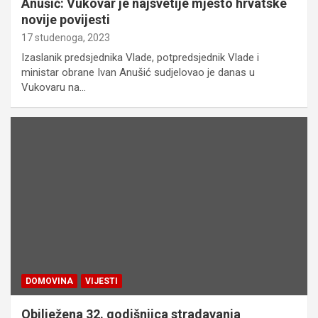
Anušić: Vukovar je najsvetije mjesto hrvatske
novije povijesti
17 studenoga, 2023
Izaslanik predsjednika Vlade, potpredsjednik Vlade i
ministar obrane Ivan Anušić sudjelovao je danas u
Vukovaru na…
DOMOVINA
VIJESTI
Obilježena 32. godišnjica stradavanja