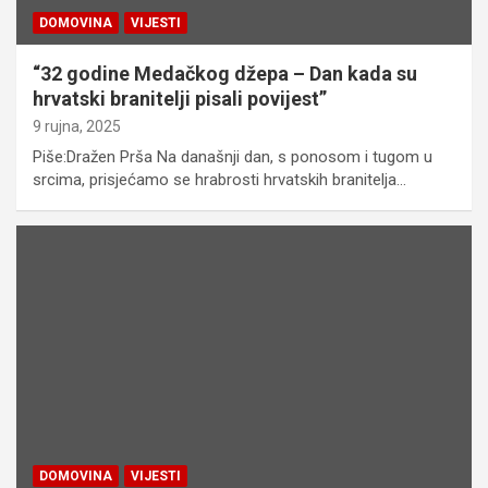
DOMOVINA
VIJESTI
“32 godine Medačkog džepa – Dan kada su
hrvatski branitelji pisali povijest”
9 rujna, 2025
Piše:Dražen Prša Na današnji dan, s ponosom i tugom u
srcima, prisjećamo se hrabrosti hrvatskih branitelja…
DOMOVINA
VIJESTI