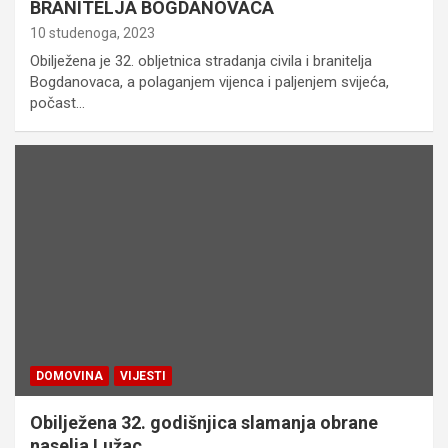
BRANITELJA BOGDANOVACA
10 studenoga, 2023
Obilježena je 32. obljetnica stradanja civila i branitelja
Bogdanovaca, a polaganjem vijenca i paljenjem svijeća,
počast…
DOMOVINA
VIJESTI
Obilježena 32. godišnjica slamanja obrane
naselja Lužac