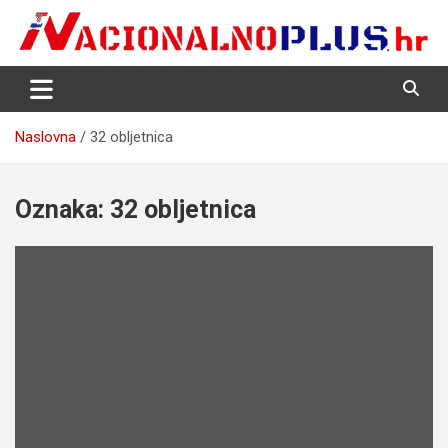
Skip
to
content
Nacija želi znati više
NacionalnoPlus.hr
Naslovna
32 obljetnica
Oznaka:
32 obljetnica