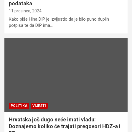
podataka
11 prosinca, 2024
Kako piše Hina DIP je izvijestio da je bilo puno duplih
potpisa te da DIP ima…
POLITIKA
VIJESTI
Hrvatska još dugo neće imati vladu:
Doznajemo koliko će trajati pregovori HDZ-a i