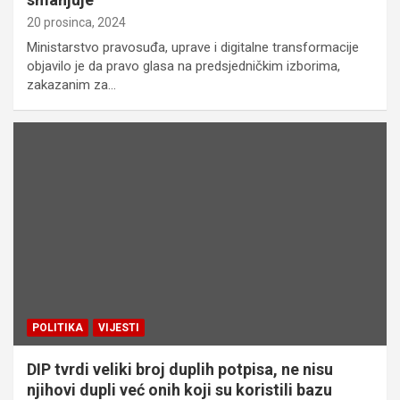
20 prosinca, 2024
Ministarstvo pravosuđa, uprave i digitalne transformacije
objavilo je da pravo glasa na predsjedničkim izborima,
zakazanim za…
POLITIKA
VIJESTI
DIP tvrdi veliki broj duplih potpisa, ne nisu
njihovi dupli već onih koji su koristili bazu