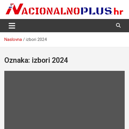
Skip
to
content
Nacija želi znati više
NacionalnoPlus.hr
Naslovna
izbori 2024
Oznaka:
izbori 2024