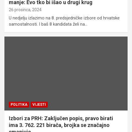
manje: Evo tko bi išao u drugi krug
26 prosinca, 2024
U nedjelju izlazimo na 8. predsjedničke izbore od hrvatske
samostalnosti. I baš 8 kandidata želi na…
POLITIKA
VIJESTI
Izbori za PRH: Zaključen popis, pravo birati
ima 3. 762. 221 birača, brojka se značajno
smanjuje