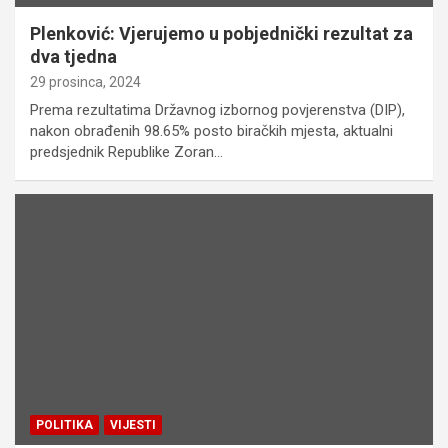
Plenković: Vjerujemo u pobjednički rezultat za
dva tjedna
29 prosinca, 2024
Prema rezultatima Državnog izbornog povjerenstva (DIP),
nakon obrađenih 98.65% posto biračkih mjesta, aktualni
predsjednik Republike Zoran…
POLITIKA
VIJESTI