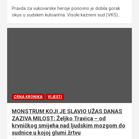
Pravda za vukovarske heroje ponovno je dobila gorak
okus u sudskim kuloarima. Visoki kazneni sud (VKS)…
CRNA KRONIKA
VIJESTI
MONSTRUM KOJI JE SLAVIO UŽAS DANAS
ZAZIVA MILOST: Željko Travica – od
krvničkog smijeha nad ljudskim mozgom do
sudnice u kojoj glumi žrtvu