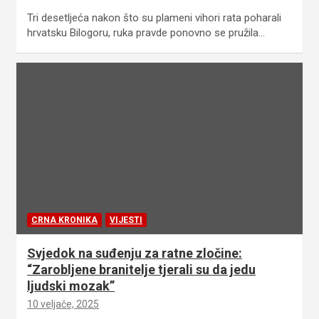
Tri desetljeća nakon što su plameni vihori rata poharali
hrvatsku Bilogoru, ruka pravde ponovno se pružila…
CRNA KRONIKA
VIJESTI
Svjedok na suđenju za ratne zločine:
“Zarobljene branitelje tjerali su da jedu
ljudski mozak”
10 veljače, 2025