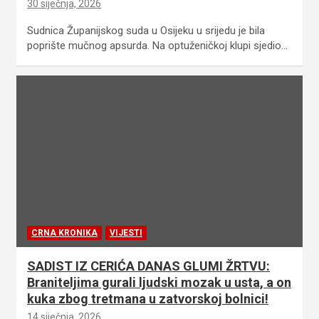
30 siječnja, 2026
Sudnica Županijskog suda u Osijeku u srijedu je bila
poprište mučnog apsurda. Na optuženičkoj klupi sjedio…
CRNA KRONIKA
VIJESTI
SADIST IZ CERIĆA DANAS GLUMI ŽRTVU:
Braniteljima gurali ljudski mozak u usta, a on
kuka zbog tretmana u zatvorskoj bolnici!
14 siječnja, 2026