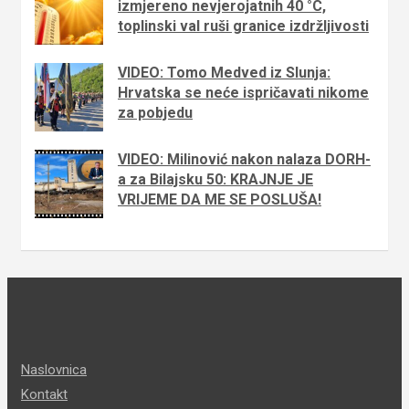
izmjereno nevjerojatnih 40 °C,
toplinski val ruši granice izdržljivosti
VIDEO: Tomo Medved iz Slunja:
Hrvatska se neće ispričavati nikome
za pobjedu
VIDEO: Milinović nakon nalaza DORH-
a za Bilajsku 50: KRAJNJE JE
VRIJEME DA ME SE POSLUŠA!
Naslovnica
Kontakt