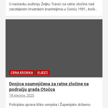
U nastavku suđenju Željku Travici za ratne zločine nad
zarobljenim hrvatskim braniteljima u Ceriću 1991., bivši…
CRNA KRONIKA
VIJESTI
Dvojica osumnjičena za ratne zločine na
području grada Otočca
18 siječnja, 2025
Policijska uprava ličko-senjska i Županijsko državno