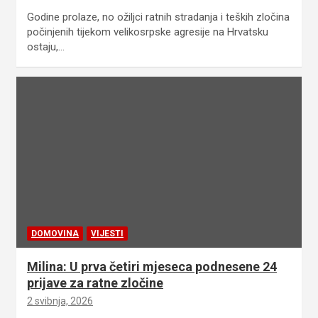
Godine prolaze, no ožiljci ratnih stradanja i teških zločina
počinjenih tijekom velikosrpske agresije na Hrvatsku
ostaju,…
DOMOVINA
VIJESTI
Milina: U prva četiri mjeseca podnesene 24
prijave za ratne zločine
2 svibnja, 2026