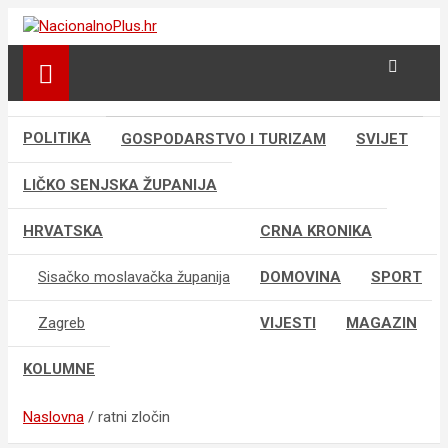
Skip
to
Nacija želi znati više
NacionalnoPlus.hr
content
POLITIKA
GOSPODARSTVO I TURIZAM
SVIJET
LIČKO SENJSKA ŽUPANIJA
HRVATSKA
CRNA KRONIKA
Sisačko moslavačka županija
DOMOVINA
SPORT
Zagreb
VIJESTI
MAGAZIN
KOLUMNE
Naslovna
ratni zločin