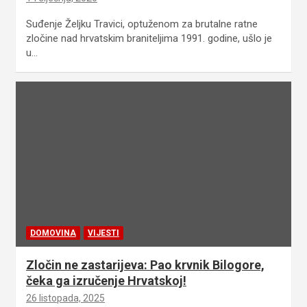
Suđenje Željku Travici, optuženom za brutalne ratne
zločine nad hrvatskim braniteljima 1991. godine, ušlo je
u…
DOMOVINA
VIJESTI
Zločin ne zastarijeva: Pao krvnik Bilogore,
čeka ga izručenje Hrvatskoj!
26 listopada, 2025