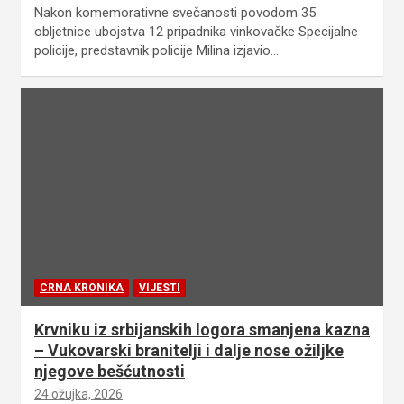
Nakon komemorativne svečanosti povodom 35.
obljetnice ubojstva 12 pripadnika vinkovačke Specijalne
policije, predstavnik policije Milina izjavio…
CRNA KRONIKA
VIJESTI
Krvniku iz srbijanskih logora smanjena kazna
– Vukovarski branitelji i dalje nose ožiljke
njegove bešćutnosti
24 ožujka, 2026