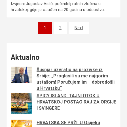
Izvjesni Jugoslav Vidić, počinitelj ratnih zločina u
hrvatskoj, gdje je osuđen na 20 godina u odsustvu,…
Brojevi
1
2
Next
stranica
objava
Aktualno
Šušnjar uzvratio na prozivke iz
Srbije: „Proglasili su me najgorim
ustašom! Poručujem im – dobrodošli
u Hrvatsku“
SPICY ISLAND: TAJNI OTOK U
HRVATSKOJ POSTAO RAJ ZA ORGIJE
I SVINGERE
HRVATSKA SE PRŽI: U Osijeku