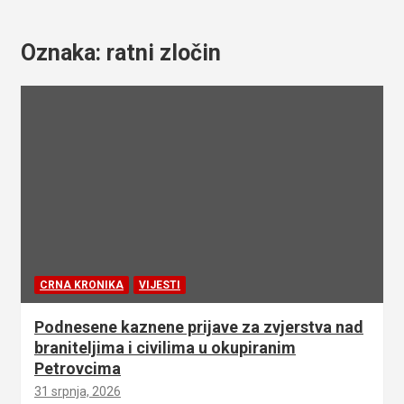
Oznaka:
ratni zločin
CRNA KRONIKA
VIJESTI
Podnesene kaznene prijave za zvjerstva nad
braniteljima i civilima u okupiranim
Petrovcima
31 srpnja, 2026