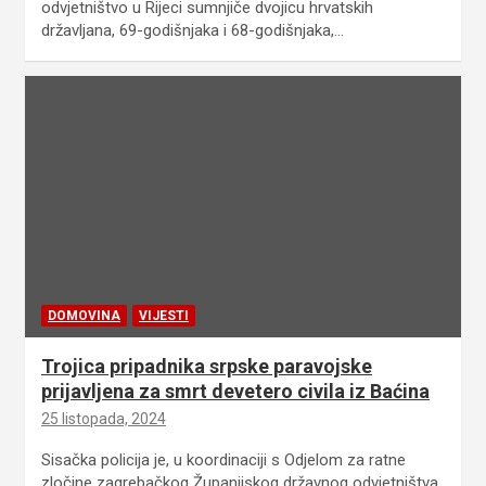
odvjetništvo u Rijeci sumnjiče dvojicu hrvatskih
državljana, 69-godišnjaka i 68-godišnjaka,…
DOMOVINA
VIJESTI
Trojica pripadnika srpske paravojske
prijavljena za smrt devetero civila iz Baćina
25 listopada, 2024
Sisačka policija je, u koordinaciji s Odjelom za ratne
zločine zagrebačkog Županijskog državnog odvjetništva,