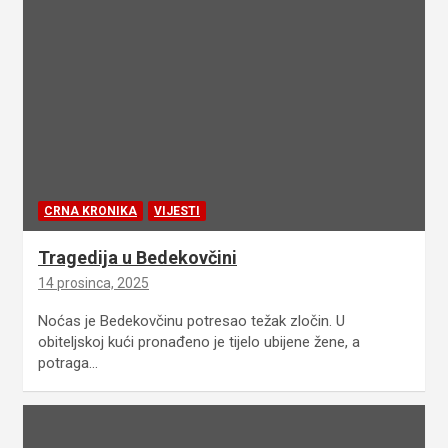
CRNA KRONIKA
VIJESTI
Tragedija u Bedekovčini
14 prosinca, 2025
Noćas je Bedekovčinu potresao težak zločin. U
obiteljskoj kući pronađeno je tijelo ubijene žene, a
potraga…