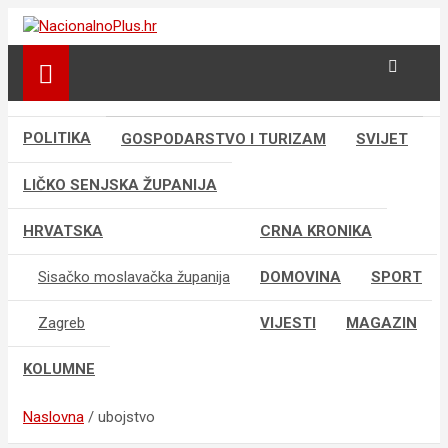
Skip
to
Nacija želi znati više
NacionalnoPlus.hr
content
POLITIKA
GOSPODARSTVO I TURIZAM
SVIJET
LIČKO SENJSKA ŽUPANIJA
HRVATSKA
CRNA KRONIKA
Sisačko moslavačka županija
DOMOVINA
SPORT
Zagreb
VIJESTI
MAGAZIN
KOLUMNE
Naslovna
ubojstvo