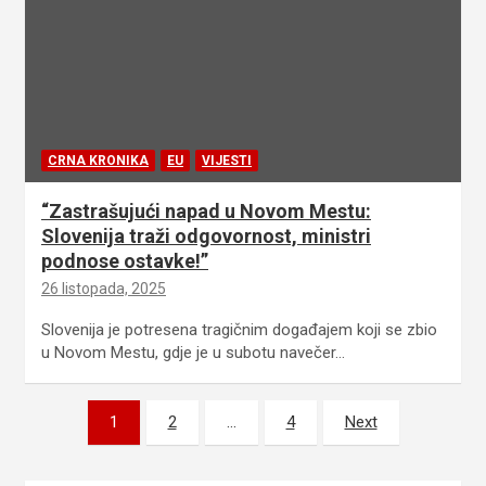
CRNA KRONIKA
EU
VIJESTI
“Zastrašujući napad u Novom Mestu:
Slovenija traži odgovornost, ministri
podnose ostavke!”
26 listopada, 2025
Slovenija je potresena tragičnim događajem koji se zbio
u Novom Mestu, gdje je u subotu navečer…
Brojevi
1
2
…
4
Next
stranica
objava