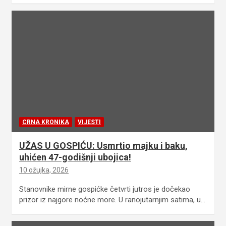
CRNA KRONIKA
VIJESTI
UŽAS U GOSPIĆU: Usmrtio majku i baku,
uhićen 47-godišnji ubojica!
10 ožujka, 2026
Stanovnike mirne gospićke četvrti jutros je dočekao
prizor iz najgore noćne more. U ranojutarnjim satima, u…