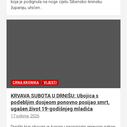
koja je podignula na noge cijelu Šibensko-kninsku
županiju, uhićen…
CRNA KRONIKA
VIJESTI
KRVAVA SUBOTA U DRNIŠU: Ubojica s
podebljim dosjeom ponovno posijao smrt,
ugašen život 19-godišnjeg mladića
17 svibnja, 2026
Drniški kraj okovan je tugom i neopisivim gnjevom nakon