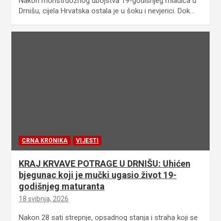
Nakon monstruoznog ubojstva 19-godišnjeg mladića u
Drnišu, cijela Hrvatska ostala je u šoku i nevjerici. Dok…
CRNA KRONIKA
VIJESTI
KRAJ KRVAVE POTRAGE U DRNIŠU: Uhićen
bjegunac koji je mučki ugasio život 19-
godišnjeg maturanta
18 svibnja, 2026
Nakon 28 sati strepnje, opsadnog stanja i straha koji se