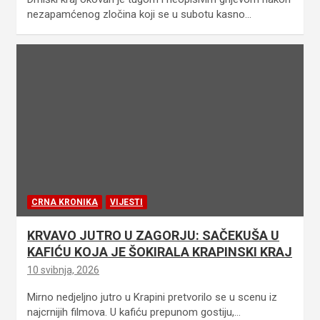
nezapamćenog zločina koji se u subotu kasno…
CRNA KRONIKA
VIJESTI
KRVAVO JUTRO U ZAGORJU: SAČEKUŠA U
KAFIĆU KOJA JE ŠOKIRALA KRAPINSKI KRAJ
10 svibnja, 2026
Mirno nedjeljno jutro u Krapini pretvorilo se u scenu iz
najcrnijih filmova. U kafiću prepunom gostiju,…