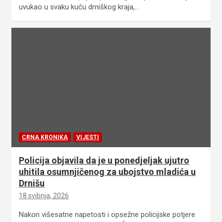
uvukao u svaku kuću drniškog kraja,…
CRNA KRONIKA
VIJESTI
Policija objavila da je u ponedjeljak ujutro
uhitila osumnjičenog za ubojstvo mladića u
Drnišu
18 svibnja, 2026
Nakon višesatne napetosti i opsežne policijske potjere