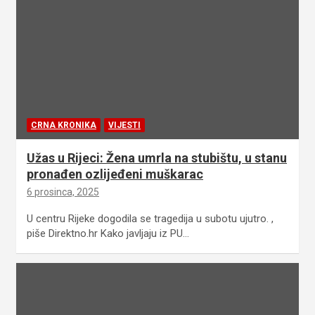
CRNA KRONIKA
VIJESTI
Užas u Rijeci: Žena umrla na stubištu, u stanu
pronađen ozlijeđeni muškarac
6 prosinca, 2025
U centru Rijeke dogodila se tragedija u subotu ujutro. ,
piše Direktno.hr Kako javljaju iz PU…