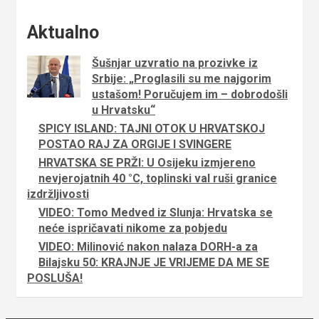
Aktualno
Šušnjar uzvratio na prozivke iz
Srbije: „Proglasili su me najgorim
ustašom! Poručujem im – dobrodošli
u Hrvatsku“
SPICY ISLAND: TAJNI OTOK U HRVATSKOJ
POSTAO RAJ ZA ORGIJE I SVINGERE
HRVATSKA SE PRŽI: U Osijeku izmjereno
nevjerojatnih 40 °C, toplinski val ruši granice
izdržljivosti
VIDEO: Tomo Medved iz Slunja: Hrvatska se
neće ispričavati nikome za pobjedu
VIDEO: Milinović nakon nalaza DORH-a za
Bilajsku 50: KRAJNJE JE VRIJEME DA ME SE
POSLUŠA!