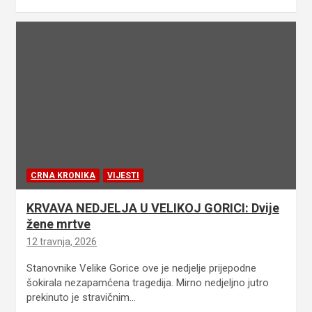
CRNA KRONIKA
VIJESTI
KRVAVA NEDJELJA U VELIKOJ GORICI: Dvije
žene mrtve
12 travnja, 2026
Stanovnike Velike Gorice ove je nedjelje prijepodne
šokirala nezapamćena tragedija. Mirno nedjeljno jutro
prekinuto je stravičnim…