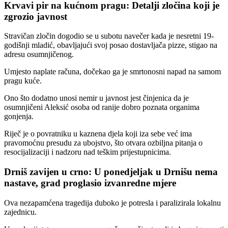
Krvavi pir na kućnom pragu: Detalji zločina koji je
zgrozio javnost
Stravičan zločin dogodio se u subotu navečer kada je nesretni 19-
godišnji mladić, obavljajući svoj posao dostavljača pizze, stigao na
adresu osumnjičenog.
Umjesto naplate računa, dočekao ga je smrtonosni napad na samom
pragu kuće.
Ono što dodatno unosi nemir u javnost jest činjenica da je
osumnjičeni Aleksić osoba od ranije dobro poznata organima
gonjenja.
Riječ je o povratniku u kaznena djela koji iza sebe već ima
pravomoćnu presudu za ubojstvo, što otvara ozbiljna pitanja o
resocijalizaciji i nadzoru nad teškim prijestupnicima.
Drniš zavijen u crno: U ponedjeljak u Drnišu nema
nastave, grad proglasio izvanredne mjere
Ova nezapamćena tragedija duboko je potresla i paralizirala lokalnu
zajednicu.