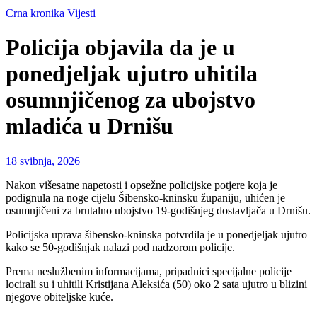
Crna kronika
Vijesti
Policija objavila da je u
ponedjeljak ujutro uhitila
osumnjičenog za ubojstvo
mladića u Drnišu
18 svibnja, 2026
Nakon višesatne napetosti i opsežne policijske potjere koja je
podignula na noge cijelu Šibensko-kninsku županiju, uhićen je
osumnjičeni za brutalno ubojstvo 19-godišnjeg dostavljača u Drnišu.
Policijska uprava šibensko-kninska potvrdila je u ponedjeljak ujutro
kako se 50-godišnjak nalazi pod nadzorom policije.
Prema neslužbenim informacijama, pripadnici specijalne policije
locirali su i uhitili Kristijana Aleksića (50) oko 2 sata ujutro u blizini
njegove obiteljske kuće.