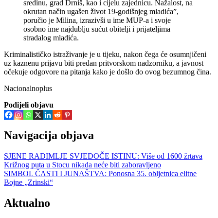
sredinu, grad Drniš, kao i cijelu zajednicu. Nažalost, na
okrutan način ugašen život 19-godišnjeg mladića”,
poručio je Milina, izrazivši u ime MUP-a i svoje
osobno ime najdublju sućut obitelji i prijateljima
stradalog mladića.
Kriminalističko istraživanje je u tijeku, nakon čega će osumnjičeni
uz kaznenu prijavu biti predan pritvorskom nadzorniku, a javnost
očekuje odgovore na pitanja kako je došlo do ovog bezumnog čina.
Nacionalnoplus
Podijeli objavu
Navigacija objava
SJENE RADIMLJE SVJEDOČE ISTINU: Više od 1600 žrtava
Križnog puta u Stocu nikada neće biti zaboravljeno
SIMBOL ČASTI I JUNAŠTVA: Ponosna 35. obljetnica elitne
Bojne „Zrinski“
Aktualno