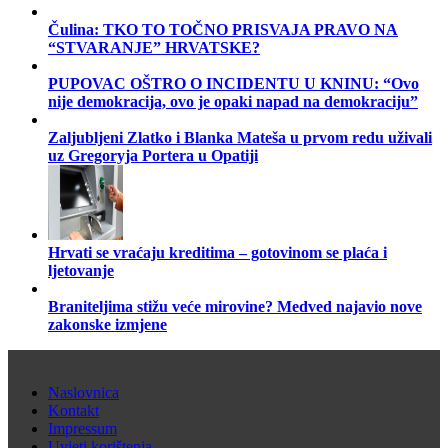
Čulina: TKO TO TOČNO PRISVAJA PRAVO NA
“STVARANJE” HRVATSKE?
PUPOVAC OŠTRO O INCIDENTU U KNINU: “Ovo
nije demokracija, ovo je opaki napad na demokraciju”
Zaljubljeni Zlatko i Blanka Mateša u prvom redu uživali
uz Gregoryja Portera u Opatiji
Hrvati se vraćaju kreditima – gotovinom se plaća i
ljetovanje
Braniteljima stižu veće mirovine? Medved najavio nove
zakonske izmjene
Naslovnica
Kontakt
Impressum
Uvjeti korištenja