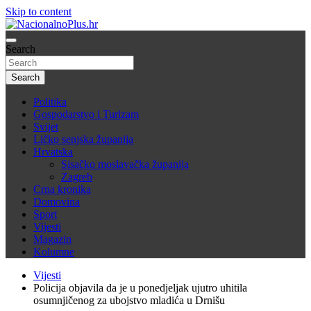
Skip to content
Nacija želi znati više
Search
NacionalnoPlus.hr
Search
Politika
Gospodarstvo i Turizam
Svijet
Ličko senjska županija
Hrvatska
Sisačko moslavačka županija
Zagreb
Crna kronika
Domovina
Sport
Vijesti
Magazin
Kolumne
Vijesti
Policija objavila da je u ponedjeljak ujutro uhitila
osumnjičenog za ubojstvo mladića u Drnišu