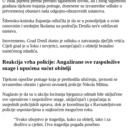
U znak pijeteta prema prerano ugašenom životu, ali i zbog sigurnosti
građana tijekom trajanja potrage, donesene su izvanredne odluke o
privremenoj obustavi rada odgojno-obrazovnih ustanova.
Šibensko-kninska županija odlučila je da se u ponedjeljak u svim
osnovnim i srednjim školama na području Drniša neće održavati
nastava.
Istovremeno, Grad Drniš donio je odluku o zatvaranju dječjih vrtića.
Cijeli grad je u šoku i nevjerici, suosjećajući s obitelji brutalno
usmrćenog mladića.
Reakcija vrha policije: Angažirane sve raspoložive
snage i upućena sućut obitelji
Tijekom opsežne potrage koja je prethodila uhićenju, javnosti se
izvanredno obratio i glavni ravnatelj policije Nikola Milina.
Naglasio je da su u akciju lociranja bjegunca odmah bile uključene
sve operativne i raspoložive snage, uključujući i pojačanja iz
susjednih policijskih uprava, dok je koordinacija s Ravnateljstvom
policije uspostavljena u najkraćem mogućem roku.
“Svako ubojstvo je tragedija, kako za obitelj, tako i za
društvo u cjelini. Ova tragedija pogađa posebno