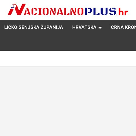
Nacija želi znati više
NacionalnoPlus.hr
LIČKO SENJSKA ŽUPANIJA
HRVATSKA
CRNA KRO