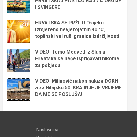
HRVATSKOJ POSTAO RAJ ZA ORGIJE
I SVINGERE
HRVATSKA SE PRŽI: U Osijeku
izmjereno nevjerojatnih 40 °C,
toplinski val ruši granice izdržljivosti
VIDEO: Tomo Medved iz Slunja:
Hrvatska se neće ispričavati nikome
za pobjedu
VIDEO: Milinović nakon nalaza DORH-
a za Bilajsku 50: KRAJNJE JE VRIJEME
DA ME SE POSLUŠA!
Naslovnica