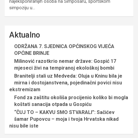
najeksponiranijih osoba na Simposaru, sportskom
simpoziju u…
Aktualno
ODRŽANA 7. SJEDNICA OPĆINSKOG VIJEĆA
OPĆINE BRINJE
Milinović razotkrio nemar države: Gospić 17
mjeseci živi na tempiranoj ekološkoj bombi
Branitelji stali uz Medveda: Oluja u Kninu bila je
mirna i dostojanstvena, pojedinačni povici nisu
ekstremizam
Fond za zaštitu okoliša procijenio koliko bi mogla
koštati sanacija otpada u Gospiću
“ČUJ TO – KAKVU SMO STVARALI”: Sačićev
šamar Pupovcu – moja i tvoja Hrvatska nikad
nisu bile iste