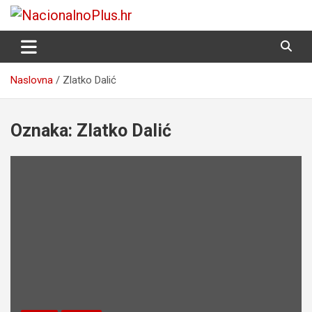
Skip
to
Nacija želi znati više
NacionalnoPlus.hr
content
Naslovna
Zlatko Dalić
Oznaka:
Zlatko Dalić