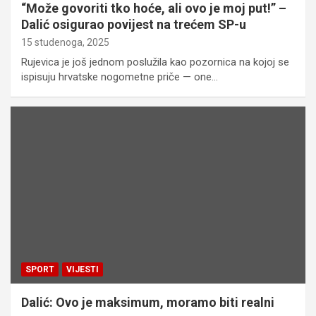
“Može govoriti tko hoće, ali ovo je moj put!” –
Dalić osigurao povijest na trećem SP-u
15 studenoga, 2025
Rujevica je još jednom poslužila kao pozornica na kojoj se
ispisuju hrvatske nogometne priče — one…
SPORT
VIJESTI
Dalić: Ovo je maksimum, moramo biti realni