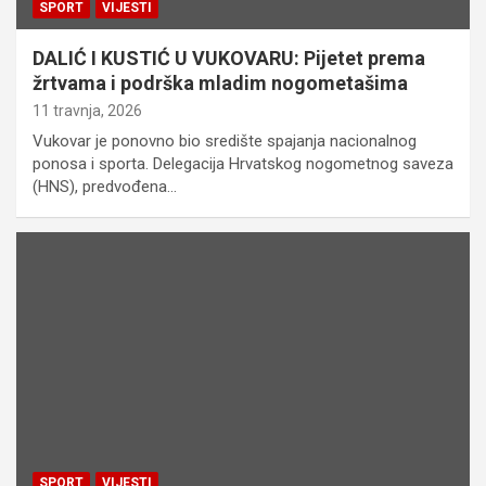
SPORT
VIJESTI
DALIĆ I KUSTIĆ U VUKOVARU: Pijetet prema
žrtvama i podrška mladim nogometašima
11 travnja, 2026
Vukovar je ponovno bio središte spajanja nacionalnog
ponosa i sporta. Delegacija Hrvatskog nogometnog saveza
(HNS), predvođena…
SPORT
VIJESTI