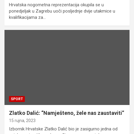
Hrvatska nogometna reprezentacija okupila se u
ponedjeljak u Zagrebu uoči posljednje dvije utakmice u
kvalifikacijama za…
SPORT
Zlatko Dalić: “Namješteno, žele nas zaustaviti”
15 rujna, 2023
Izbornik Hrvatske Zlatko Dalić bio je zasigurno jedna od