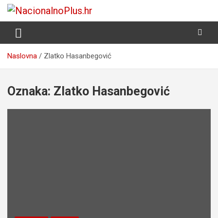
Skip
to
Nacija želi znati više
NacionalnoPlus.hr
content
Naslovna
Zlatko Hasanbegović
Oznaka:
Zlatko Hasanbegović