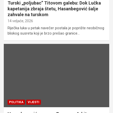
Turski „poljubac” Titovom galebu: Dok Lučka
kapetanija zbraja štetu, Hasanbegović šalje
zahvale na turskom
14 veljače, 2026
Riječka luka u petak navečer postala je poprište neobičnog
bliskog susreta koji je brzo prešao granice…
POLITIKA
VIJESTI