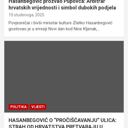
Hasanbegović prozvao Pupovca: Arbitrar
hrvatskih vrijednosti i simbol dubokih podjela
10 studenoga, 2025
Povjesničar i bivši ministar kulture Zlatko Hasanbegović
gostovao je u emisiji Novi dan kod Nine Kljenak,…
POLITIKA
VIJESTI
HASANBEGOVIĆ O “PROČIŠĆAVANJU” ULICA:
STRAH OD HRVATSTVA PRETVARAJU U