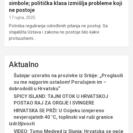
simbole; politička klasa izmišlja probleme koji
ne postoje
17 rujna, 2025
Potreba reguliranja određenih pitanja ne postoji. Sa
stajališta Ustava i zakona ne postoje bilo kakvi
protuustavni…
Aktualno
Šušnjar uzvratio na prozivke iz Srbije: „Proglasili
su me najgorim ustašom! Poručujem im –
dobrodošli u Hrvatsku“
SPICY ISLAND: TAJNI OTOK U HRVATSKOJ
POSTAO RAJ ZA ORGIJE I SVINGERE
HRVATSKA SE PRŽI: U Osijeku izmjereno
nevjerojatnih 40 °C, toplinski val ruši granice
izdržljivosti
VIDEO: Tomo Medved iz Slunja: Hrvatska se neće