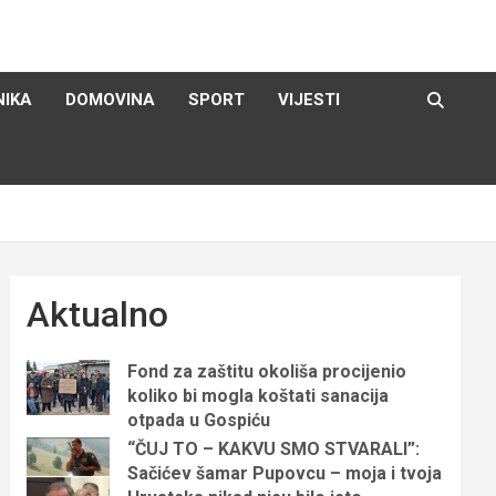
NIKA
DOMOVINA
SPORT
VIJESTI
Aktualno
Fond za zaštitu okoliša procijenio
koliko bi mogla koštati sanacija
otpada u Gospiću
“ČUJ TO – KAKVU SMO STVARALI”:
Sačićev šamar Pupovcu – moja i tvoja