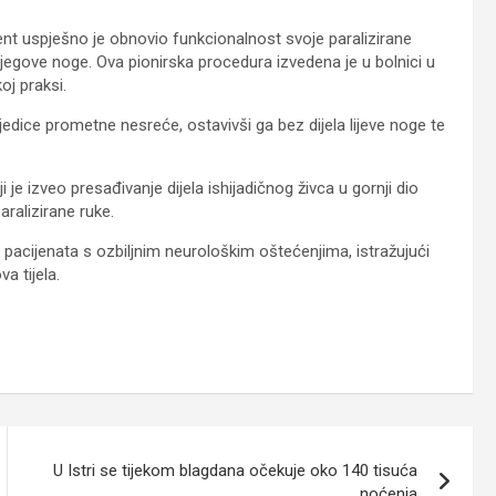
nt uspješno je obnovio funkcionalnost svoje paralizirane
 njegove noge. Ova pionirska procedura izvedena je u bolnici u
oj praksi.
sljedice prometne nesreće, ostavivši ga bez dijela lijeve noge te
je izveo presađivanje dijela ishijadičnog živca u gornji dio
aralizirane ruke.
i pacijenata s ozbiljnim neurološkim oštećenjima, istražujući
va tijela.
U Istri se tijekom blagdana očekuje oko 140 tisuća
noćenja