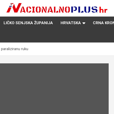
Nacija želi znati više
NacionalnoPlus.hr
LIČKO SENJSKA ŽUPANIJA
HRVATSKA
CRNA KRO
 paraliziranu ruku