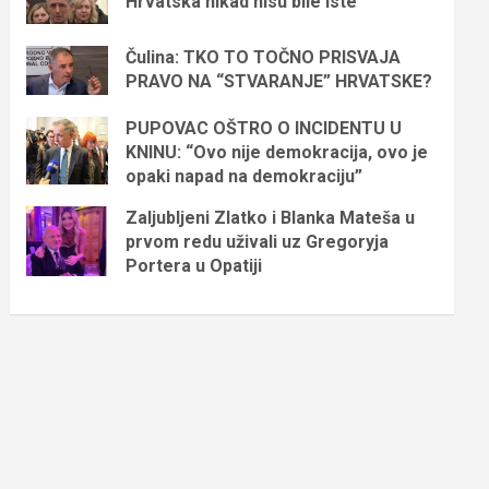
Hrvatska nikad nisu bile iste
Čulina: TKO TO TOČNO PRISVAJA
PRAVO NA “STVARANJE” HRVATSKE?
PUPOVAC OŠTRO O INCIDENTU U
KNINU: “Ovo nije demokracija, ovo je
opaki napad na demokraciju”
Zaljubljeni Zlatko i Blanka Mateša u
prvom redu uživali uz Gregoryja
Portera u Opatiji