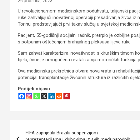
26 prosinca, 2023
U revolucionarnom medicinskom poduhvatu, talijanski pacije
ruke zahvaljujući inovativnoj operaciji presađivanja živca iz
Torinu, predstavljajući prvi takav slučaj u svjetskoj medicinsk
Pacijent, 55-godišnji socijalni radnik, pretrpio je ozbiljne po
s potpunim oštećenjem brahijalnog pleksusa lijeve ruke.
Sam zahvat karakterizira inovativnost, s kirurškim timom koji 
tijela, čime je omogućena revitalizacija motoričkih funkcija p
Ova medicinska prekretnica otvara nova vrata u rehabilitacij
potencijal transplantacije živčanih struktura iz različitih dijelo
Podijeli objavu
Navigacija
FIFA zaprijetila Brazilu suspenzijom
objava
reprezentacijama i klubovima iz svih međunarodnih