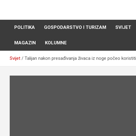
Skip
to
content
POLITIKA
GOSPODARSTVO I TURIZAM
SVIJET
MAGAZIN
KOLUMNE
Svijet
Talijan nakon presađivanja živaca iz noge počeo koristiti