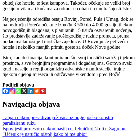
obiteljske hotele, te šest kampova. Također, očekuje se veliki broj
gostiju u vilama i kućama za odmor na obali i u unutrašnjosti Istre.
Najposjećenija odredišta ostaju Rovinj, Poreč, Pula i Umag, dok se
na području Poreča očekuje između 3.500 do 4.000 gostiju tijekom
novogodišnjih blagdana, s planiranih 15 tisuća ostvarenih noćenja,
što predstavlja zadržavanje prošlogodišnje razine prometa, prema
podacima tamošnje Turističke zajednice. U Rovinju će pet većih
hotela i nekoliko manjih primiti goste za doček Nove godine.
Istra, kao destinacija, kontinuirano širi svoj turistički sadržaj tijekom
prosinca, s sve brojnijim programima i događanjima. Gotovo svaki
grad i naselje u regiji organizira adventske manifestacije, trajne
tijekom cijelog mjeseca ili održavane vikendom i pred Božić.
Podijeli objavu
Navigacija objava
Talijan nakon presađivanja živaca iz noge počeo koristiti
paraliziranu ruku
Ispovijesti profesora nakon nasilja u Tehničkoj školi u Zagrebu:
“Učenik je naručio pištolj kako bi me ubio”