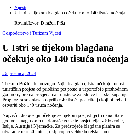
Vijesti
U Istri se tijekom blagdana očekuje oko 140 tisuća noćenja
Rovinj/Izvor: D.ražen Prša
Gospodarstvo i Turizam
Vijesti
U Istri se tijekom blagdana
očekuje oko 140 tisuća noćenja
26 prosinca, 2023
Tijekom Božićnih i novogodišnjih blagdana, Istra očekuje porast
turističkih posjeta od približno pet posto u usporedbi s prethodnom
godinom, prema procjenama Turističke zajednice Istarske županije.
Prognozira se dolazak otprilike 40 tisuća posjetitelja koji bi trebali
ostvariti oko 140 tisuća noćenja.
Najveći udio gostiju očekuje se tijekom posljednja tri dana Stare
godine, s naglaskom na domaće goste te posjetitelje iz Slovenije,
Italije, Austrije i Njemačke. Za predstojeće blagdane planira se
otvaranje oko 50 hotela, uključujući velike hotelske lance i