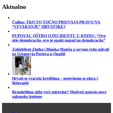
Aktualno
Čulina: TKO TO TOČNO PRISVAJA PRAVO NA
“STVARANJE” HRVATSKE?
PUPOVAC OŠTRO O INCIDENTU U KNINU: “Ovo
nije demokracija, ovo je opaki napad na demokraciju”
Zaljubljeni Zlatko i Blanka Mateša u prvom redu uživali
uz Gregoryja Portera u Opatiji
Hrvati se vraćaju kreditima – gotovinom se plaća i
ljetovanje
Braniteljima stižu veće mirovine? Medved najavio nove
zakonske izmjene