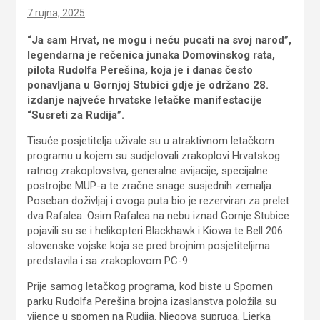
7 rujna, 2025
“Ja sam Hrvat, ne mogu i neću pucati na svoj narod”,
legendarna je rečenica junaka Domovinskog rata,
pilota Rudolfa Perešina, koja je i danas često
ponavljana u Gornjoj Stubici gdje je održano 28.
izdanje najveće hrvatske letačke manifestacije
“Susreti za Rudija”.
Tisuće posjetitelja uživale su u atraktivnom letačkom
programu u kojem su sudjelovali zrakoplovi Hrvatskog
ratnog zrakoplovstva, generalne avijacije, specijalne
postrojbe MUP-a te zračne snage susjednih zemalja.
Poseban doživljaj i ovoga puta bio je rezerviran za prelet
dva Rafalea. Osim Rafalea na nebu iznad Gornje Stubice
pojavili su se i helikopteri Blackhawk i Kiowa te Bell 206
slovenske vojske koja se pred brojnim posjetiteljima
predstavila i sa zrakoplovom PC-9.
Prije samog letačkog programa, kod biste u Spomen
parku Rudolfa Perešina brojna izaslanstva položila su
vijence u spomen na Rudija. Njegova supruga, Ljerka