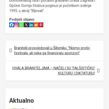
Domovinskog rata i počasni građanin Grada Zagreba i
Općine Gornja Stubica poginuo je početkom svibnja
1995. u akciji “Bljesak”.
Podijeli objavu
Navigacija
Branitelji prosvjedovali u Šibeniku: “Nismo protiv
objava
festivala, ali neka ga financiraju sponzori”
HVALA BRANITELJIMA – NAČELI SU ‘FALŠISTIČKU’
KULTURU I DIKTATURU!
Aktualno