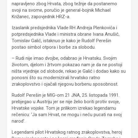
napravljeno zbog Hrvata, zbog težnje da postanemo
svoji na svome, poručio je general-bojnik Michael
Križanec, zapovjednik HRZ-a.
Izaslanik predsjednika Vlade RH Andreja Plenkovića i
potpredsjednika Vlade i ministra obrane Ivana Anušić,
Tomislav Galić, istaknuo je kako je Rudolf Perešin
postao simbol otpora i borbe za slobodu.
– Rudi nije imao dvojbe, odabrao je Hrvatsku. Svojim
životom, djelom i žrtvom pokazao nam je da ne postoji
ništa vrjednije od slobode, rekao je Galić i dodao kako su
ponosni što su modernizirali hrvatsko ratno
zrakoplovstvo i ojačali njegovu borbenu sposobnost.
Rudolf Perešin je MIG-om 21 JNA, 25. listopada 1991.
prebjegao u Austriju jer se nije želio boriti protiv svoje,
Hrvatske vojske. Tom je prilikom izrekao legendarnu
rečenicu: ‘Ja sam Hrvat, ne mogu i neću pucati na svoj
narod’.
Legendarni pilot Hrvatskog ratnog zrakoplovstva, heroj