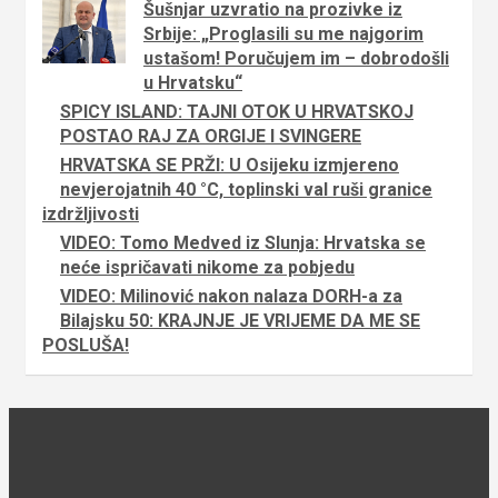
Šušnjar uzvratio na prozivke iz
Srbije: „Proglasili su me najgorim
ustašom! Poručujem im – dobrodošli
u Hrvatsku“
SPICY ISLAND: TAJNI OTOK U HRVATSKOJ
POSTAO RAJ ZA ORGIJE I SVINGERE
HRVATSKA SE PRŽI: U Osijeku izmjereno
nevjerojatnih 40 °C, toplinski val ruši granice
izdržljivosti
VIDEO: Tomo Medved iz Slunja: Hrvatska se
neće ispričavati nikome za pobjedu
VIDEO: Milinović nakon nalaza DORH-a za
Bilajsku 50: KRAJNJE JE VRIJEME DA ME SE
POSLUŠA!