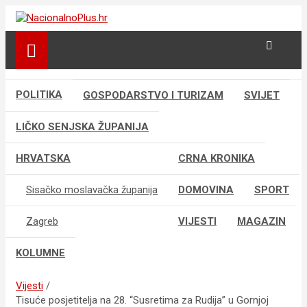
Skip
to
Nacija želi znati više
NacionalnoPlus.hr
content
POLITIKA
GOSPODARSTVO I TURIZAM
SVIJET
LIČKO SENJSKA ŽUPANIJA
HRVATSKA
CRNA KRONIKA
Sisačko moslavačka županija
DOMOVINA
SPORT
Zagreb
VIJESTI
MAGAZIN
KOLUMNE
Vijesti
Tisuće posjetitelja na 28. “Susretima za Rudija” u Gornjoj