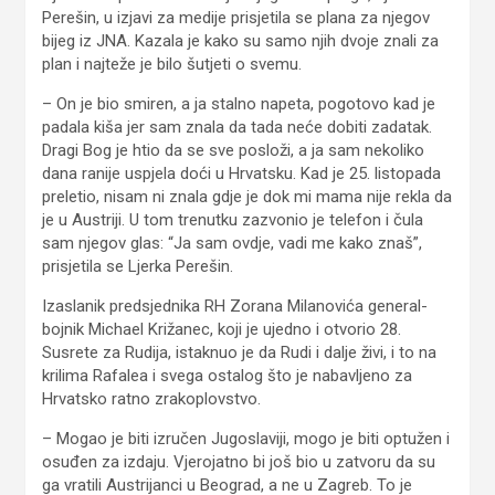
Perešin, u izjavi za medije prisjetila se plana za njegov
bijeg iz JNA. Kazala je kako su samo njih dvoje znali za
plan i najteže je bilo šutjeti o svemu.
– On je bio smiren, a ja stalno napeta, pogotovo kad je
padala kiša jer sam znala da tada neće dobiti zadatak.
Dragi Bog je htio da se sve posloži, a ja sam nekoliko
dana ranije uspjela doći u Hrvatsku. Kad je 25. listopada
preletio, nisam ni znala gdje je dok mi mama nije rekla da
je u Austriji. U tom trenutku zazvonio je telefon i čula
sam njegov glas: “Ja sam ovdje, vadi me kako znaš”,
prisjetila se Ljerka Perešin.
Izaslanik predsjednika RH Zorana Milanovića general-
bojnik Michael Križanec, koji je ujedno i otvorio 28.
Susrete za Rudija, istaknuo je da Rudi i dalje živi, i to na
krilima Rafalea i svega ostalog što je nabavljeno za
Hrvatsko ratno zrakoplovstvo.
– Mogao je biti izručen Jugoslaviji, mogo je biti optužen i
osuđen za izdaju. Vjerojatno bi još bio u zatvoru da su
ga vratili Austrijanci u Beograd, a ne u Zagreb. To je