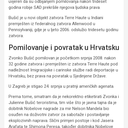
uvjeren da su odbijanjem pomilovanja nakon trideset
godina robije SAD prekršile njegova ljudska prava.
Bušić je u novi objekt zatvora Terre Haute u Indiani
premješten iz federalnog zatvora Allenwood u
Pennsylvaniji, gdje je u ljeto 2006. odslužio tridesetu godinu
zatvora.
Pomilovanje i povratak u Hrvatsku
Zvonko Bušić pomilovan je početkom srpnja 2008. nakon
32 godine zatvora i premješten iz zatvora Terre Haute pod
nadležnost Imigracijske i carinske službe radi deportacije u
Hrvatsku, bez prava na povratak u Sjedinjene Države.
U Zagreb je stigao 24. srpnja u pratnji američkih agenata.
Prema tome, smatram da je nekorektno etiketirati Zvonka i
Julienne Bušić teroristima, tim više što je javna tajna da je
dobitnik Nobelove nagrade za mir Nelson Mandela bio
osuđen na doživotni zatvor za sabotaže i postavljanje
eksplozivnih naprava. Slični primjeri postoje i kod Jasera
Arafata te Shimona Peresa, također dobitnika Nobelove