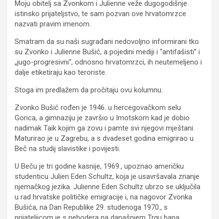
Moju obitelj sa Zvonkom i Julienne veže dugogodišnje
istinsko prijateljstvo, te sam pozvan ove hrvatomrzce
nazvati pravim imenom.
Smatram da su naši sugrađani nedovoljno informirani tko
su Zvonko i Julienne Bušić, a pojedini mediji i “antifašisti” i
„jugo-progresivni“, odnosno hrvatomrzci, ih neutemeljeno i
dalje etiketiraju kao teroriste.
Stoga im predlažem da pročitaju ovu kolumnu.
Zvonko Bušić rođen je 1946. u hercegovačkom selu
Gorica, a gimnaziju je završio u Imotskom kad je dobio
nadimak Taik kojim ga zovu i pamte svi njegovi mještani.
Maturirao je u Zagrebu, a s dvadeset godina emigrirao u
Beč na studij slavistike i povijesti.
U Beču je tri godine kasnije, 1969., upoznao američku
studenticu Julien Eden Schultz, koja je usavršavala znanje
njemačkog jezika. Julienne Eden Schultz ubrzo se uključila
u rad hrvatske političke emigracije i, na nagovor Zvonka
Bušića, na Dan Republike 29. studenoga 1970., s
prijateljicom je s nebodera na današnjem Trgu bana