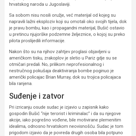
hrvatskog naroda u Jugoslaviji.
Sa sobom nisu nosili oružje, već materijal od kojeg su
napravili lažni eksploziv koji su omotali oko svojih tijela, dok
je pravu bombu, kao i propagandni materijal, Bušić ostavio
u pretincu njujorške podzemne željeznice, o kojoj su preko
pilota proslijedili informacije.
Nakon što su na njihov zahtjev proglasi objavljeni u
američkom tisku, zrakoplov je sletio u Pariz gdje su se
otmičari predali. No, prilikom neprofesionalnog i
nestručnog pokušaja deaktiviranja bombe poginuo je
američki policajac Brian Murray, dok su trojica policajaca
bila ranjena.
Suđenje i zatvor
Pri izricanju osude sudac je izjavio u zapisnik kako
gospodin Bušić “nije terorist i kriminalac” i da su njegove
akcije, iako pogrešno vođene, bile motivirane plemenitim
idealima, odnosno hrvatskom neovisnošću. Sudac je tom
prigodom izjavio da je povreda drugih osoba bila potpuno