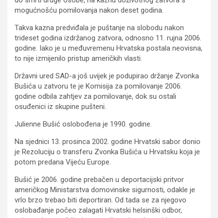
mogućnošću pomilovanja nakon deset godina.
Takva kazna predviđala je puštanje na slobodu nakon
trideset godina izdržanog zatvora, odnosno 11. rujna 2006.
godine. Iako je u međuvremenu Hrvatska postala neovisna,
to nije izmijenilo pristup američkih vlasti.
Državni ured SAD-a još uvijek je podupirao držanje Zvonka
Bušića u zatvoru te je Komisija za pomilovanje 2006.
godine odbila zahtjev za pomilovanje, dok su ostali
osuđenici iz skupine pušteni.
Julienne Bušić oslobođena je 1990. godine.
Na sjednici 13. prosinca 2002. godine Hrvatski sabor donio
je Rezoluciju o transferu Zvonka Bušića u Hrvatsku koja je
potom predana Vijeću Europe.
Bušić je 2006. godine prebačen u deportacijski pritvor
američkog Ministarstva domovinske sigurnosti, odakle je
vrlo brzo trebao biti deportiran. Od tada se za njegovo
oslobađanje počeo zalagati Hrvatski helsinški odbor,