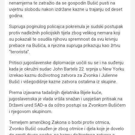
nenamjerna te zatražio da se gospodin Bušić pusti na
uvjetnu slobodu nakon izdržane kazne u trajanju od deset
godina.
Supruga poginulog policajca pokrenula je sudski postupak
protiv nadležnih policijskih tijela zbog velikog nemara koji
su pokazali te osudila njihovu spremnost da svu krivnju
prebace na Bušića, a njezina supruga prikazuju kao žrtvu
“terorista”.
Pritisci jugoslavenske diplomacije uočili su se i na suđenju
kada je okružni sudac John Bartels 22. srpnja u New Yorku
izrekao kaznu doživotnog zatvora za Zvonka i Julienne
Bušić i višegodišnje kazne zatvora ostalima iz skupine.
Prema izjavama tadašnjih djelatnika Bijele kuće,
jugoslavenska je vlada vršila snažan i uspješan pritisak na
Državni ured SAD-a da oštro postupi sa Zvonkom Bušićem
i njegovom skupinom.
Temeljem američkog Zakona o borbi protiv otmica,
Zvonko Bušić osuđen je zbog otmice i djela koje je dovelo
do smrti druge osobe, na kaznu doživotnog zatvora s