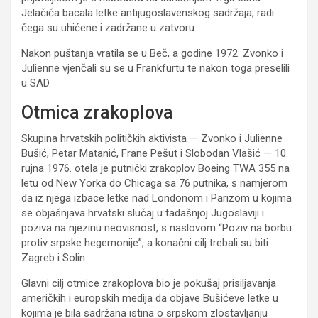
Jelačića bacala letke antijugoslavenskog sadržaja, radi
čega su uhićene i zadržane u zatvoru.
Nakon puštanja vratila se u Beč, a godine 1972. Zvonko i
Julienne vjenčali su se u Frankfurtu te nakon toga preselili
u SAD.
Otmica zrakoplova
Skupina hrvatskih političkih aktivista — Zvonko i Julienne
Bušić, Petar Matanić, Frane Pešut i Slobodan Vlašić — 10.
rujna 1976. otela je putnički zrakoplov Boeing TWA 355 na
letu od New Yorka do Chicaga sa 76 putnika, s namjerom
da iz njega izbace letke nad Londonom i Parizom u kojima
se objašnjava hrvatski slučaj u tadašnjoj Jugoslaviji i
poziva na njezinu neovisnost, s naslovom “Poziv na borbu
protiv srpske hegemonije”, a konačni cilj trebali su biti
Zagreb i Solin.
Glavni cilj otmice zrakoplova bio je pokušaj prisiljavanja
američkih i europskih medija da objave Bušićeve letke u
kojima je bila sadržana istina o srpskom zlostavljanju