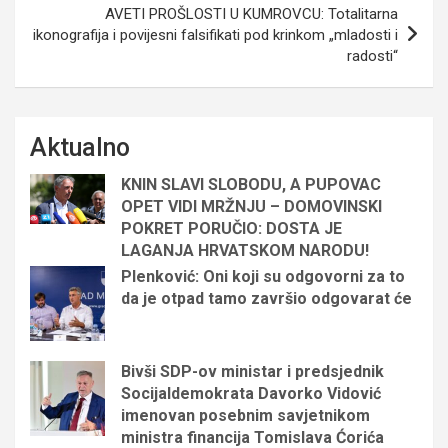
AVETI PROŠLOSTI U KUMROVCU: Totalitarna
ikonografija i povijesni falsifikati pod krinkom „mladosti i
radosti“
Aktualno
KNIN SLAVI SLOBODU, A PUPOVAC
OPET VIDI MRŽNJU – DOMOVINSKI
POKRET PORUČIO: DOSTA JE
LAGANJA HRVATSKOM NARODU!
Plenković: Oni koji su odgovorni za to
da je otpad tamo završio odgovarat će
Bivši SDP-ov ministar i predsjednik
Socijaldemokrata Davorko Vidović
imenovan posebnim savjetnikom
ministra financija Tomislava Ćorića