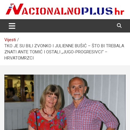
Skip
to
content
Nacija želi znati više
NacionalnoPlus.hr
Vijesti
TKO JE SU BILI ZVONKO I JULIENNE BUŠIĆ – ŠTO BI TREBALA
ZNATI ANTE TOMIĆ I OSTALI „JUGO-PROGRESIVCI“ –
HRVATOMRZCI