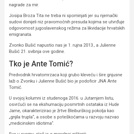
nagrade za mir.
Josipa Broza Tita ne treba ni spominjati jer su njemački
sudovi donijeli niz pravomoćnih presuda kojima se utvrđuje
odgovornost jugoslavenskog režima za likvidacije hrvatskih
emigranata.
Zvonko Bušić napustio nas je 1. rujna 2013., a Julienne
Bušić 21. svibnja ove godine.
Tko je Ante Tomić?
Predvodnik hrvatomrzaca koji grubo kleveću i šire gnjusne
laži o Zvonku i Julienne Bušić bio je podoficir JNA Ante
Tomić.
U svojoj kolumni iz studenoga 2016. u Jutarnjem listu,
osvrćući se na ekshumaciju posmrtnih ostataka iz Hude
Jame, okarakterizirao je žrtve Bleiburškog pokolja kao
„gnjila trupla“, a osobe s poteškoćama u razvoju nazvao
„medicinskim idiotima“.
Sve u svemu, riječ je o moralnoj ništariji.