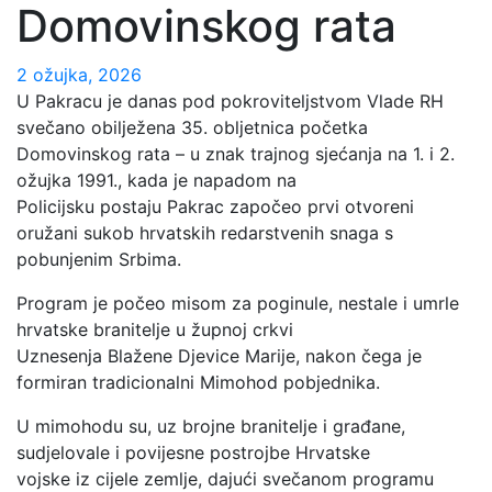
Domovinskog rata
2 ožujka, 2026
U Pakracu je danas pod pokroviteljstvom Vlade RH
svečano obilježena 35. obljetnica početka
Domovinskog rata – u znak trajnog sjećanja na 1. i 2.
ožujka 1991., kada je napadom na
Policijsku postaju Pakrac započeo prvi otvoreni
oružani sukob hrvatskih redarstvenih snaga s
pobunjenim Srbima.
Program je počeo misom za poginule, nestale i umrle
hrvatske branitelje u župnoj crkvi
Uznesenja Blažene Djevice Marije, nakon čega je
formiran tradicionalni Mimohod pobjednika.
U mimohodu su, uz brojne branitelje i građane,
sudjelovale i povijesne postrojbe Hrvatske
vojske iz cijele zemlje, dajući svečanom programu