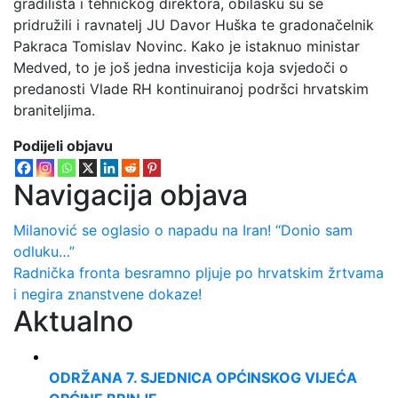
gradilišta i tehničkog direktora, obilasku su se
pridružili i ravnatelj JU Davor Huška te gradonačelnik
Pakraca Tomislav Novinc. Kako je istaknuo ministar
Medved, to je još jedna investicija koja svjedoči o
predanosti Vlade RH kontinuiranoj podršci hrvatskim
braniteljima.
Podijeli objavu
Navigacija objava
Milanović se oglasio o napadu na Iran! “Donio sam
odluku…”
Radnička fronta besramno pljuje po hrvatskim žrtvama
i negira znanstvene dokaze!
Aktualno
ODRŽANA 7. SJEDNICA OPĆINSKOG VIJEĆA