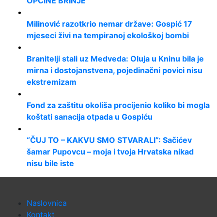
OPĆINE BRINJE
Milinović razotkrio nemar države: Gospić 17
mjeseci živi na tempiranoj ekološkoj bombi
Branitelji stali uz Medveda: Oluja u Kninu bila je
mirna i dostojanstvena, pojedinačni povici nisu
ekstremizam
Fond za zaštitu okoliša procijenio koliko bi mogla
koštati sanacija otpada u Gospiću
“ČUJ TO – KAKVU SMO STVARALI”: Sačićev
šamar Pupovcu – moja i tvoja Hrvatska nikad
nisu bile iste
Naslovnica
Kontakt