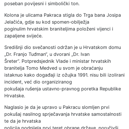
poseban povijesni i simbolički ton.
Kolona je ulicama Pakraca stigla do Trga bana Josipa
Jelačića, gdje su kod spomen-obilježja
poginulim hrvatskim braniteljima položeni vijenci i
zapaljene svijeće.
Središnji dio svečanosti održan je u Hrvatskom domu
„Dr. Franjo Tuđman“, u dvorani „Dr. Ivan
Šreter“. Potpredsjednik Vlade i ministar hrvatskih
branitelja Tomo Medved u svom je obraćanju
istaknuo kako događaji iz ožujka 1991. nisu bili izolirani
incident, već dio organiziranog
pokušaja rušenja ustavno-pravnog poretka Republike
Hrvatske.
Naglasio je da je upravo u Pakracu slomljen prvi
pokušaj nasilnog sprječavanja hrvatske samostalnosti
te da je hrvatska
policija podnijela prvi teret obrane države, poručivši