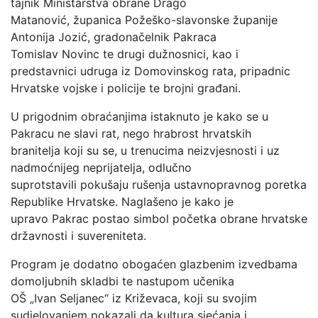
tajnik Ministarstva obrane Drago
Matanović, županica Požeško-slavonske županije
Antonija Jozić, gradonačelnik Pakraca
Tomislav Novinc te drugi dužnosnici, kao i
predstavnici udruga iz Domovinskog rata, pripadnic
Hrvatske vojske i policije te brojni građani.
U prigodnim obraćanjima istaknuto je kako se u
Pakracu ne slavi rat, nego hrabrost hrvatskih
branitelja koji su se, u trenucima neizvjesnosti i uz
nadmoćnijeg neprijatelja, odlučno
suprotstavili pokušaju rušenja ustavnopravnog poretka
Republike Hrvatske. Naglašeno je kako je
upravo Pakrac postao simbol početka obrane hrvatske
državnosti i suvereniteta.
Program je dodatno obogaćen glazbenim izvedbama
domoljubnih skladbi te nastupom učenika
OŠ „Ivan Seljanec“ iz Križevaca, koji su svojim
sudjelovanjem pokazali da kultura sjećanja i