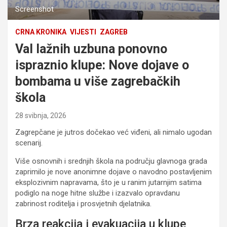
Screenshot
CRNA KRONIKA
VIJESTI
ZAGREB
Val lažnih uzbuna ponovno
ispraznio klupe: Nove dojave o
bombama u više zagrebačkih
škola
28 svibnja, 2026
Zagrepčane je jutros dočekao već viđeni, ali nimalo ugodan
scenarij.
Više osnovnih i srednjih škola na području glavnoga grada
zaprimilo je nove anonimne dojave o navodno postavljenim
eksplozivnim napravama, što je u ranim jutarnjim satima
podiglo na noge hitne službe i izazvalo opravdanu
zabrinost roditelja i prosvjetnih djelatnika.
Brza reakcija i evakuacija u klupe