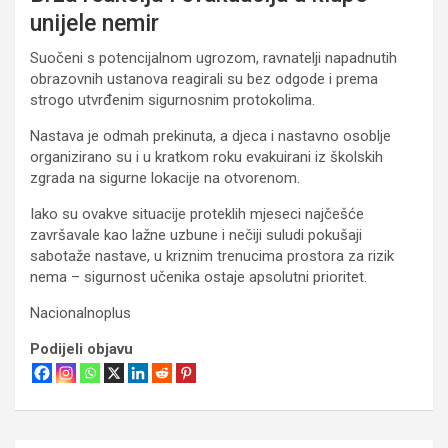
unijele nemir
Suočeni s potencijalnom ugrozom, ravnatelji napadnutih
obrazovnih ustanova reagirali su bez odgode i prema
strogo utvrđenim sigurnosnim protokolima.
Nastava je odmah prekinuta, a djeca i nastavno osoblje
organizirano su i u kratkom roku evakuirani iz školskih
zgrada na sigurne lokacije na otvorenom.
Iako su ovakve situacije proteklih mjeseci najčešće
završavale kao lažne uzbune i nečiji suludi pokušaji
sabotaže nastave, u kriznim trenucima prostora za rizik
nema – sigurnost učenika ostaje apsolutni prioritet.
Nacionalnoplus
Podijeli objavu