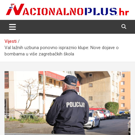
Skip
to
content
Nacija želi znati više
NacionalnoPlus.hr
Vijesti
Val lažnih uzbuna ponovno ispraznio klupe: Nove dojave o
bombama u više zagrebačkih škola