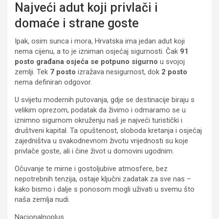
Najveći adut koji privlači i
domaće i strane goste
Ipak, osim sunca i mora, Hrvatska ima jedan adut koji
nema cijenu, a to je izniman osjećaj sigurnosti. Čak
91
posto građana osjeća se potpuno sigurno
u svojoj
zemlji. Tek
7 posto
izražava nesigurnost, dok
2 posto
nema definiran odgovor.
U svijetu modernih putovanja, gdje se destinacije biraju s
velikim oprezom, podatak da živimo i odmaramo se u
iznimno sigurnom okruženju naš je najveći turistički i
društveni kapital. Ta opuštenost, sloboda kretanja i osjećaj
zajedništva u svakodnevnom životu vrijednosti su koje
privlače goste, ali i čine život u domovini ugodnim.
Očuvanje te mirne i gostoljubive atmosfere, bez
nepotrebnih tenzija, ostaje ključni zadatak za sve nas –
kako bismo i dalje s ponosom mogli uživati u svemu što
naša zemlja nudi.
Nacionalnoplus