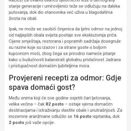
starije generacije i umirovljenici teže se odlučuju na daleka
putovanja, dok dio stanovnika već uživa u blagodatima
života na obali.
Ipak, ne može se zaobići činjenica da ljetni odmor na jednoj
od najljepših obala svijeta postaje sve ekskluzivnija priča.
Cijene smještaja, restorana i popratnih sadržaja dosegnule
su razine koje su izazov i za strane goste s boljom
kupovnom moći, zbog čega se prirodno nameće pitanje
kako u budućnosti balansirati globalnu privlačnost Jadrana
i pristupačnost domaćim ljubiteljima mora.
Provjereni recepti za odmor: Gdje
spava domaći gost?
Među onima koji će ove godine osjetiti čari ljetovanja,
velika većina – čak
82 posto
– ostaje vjerna domaćim
destinacijama i istraživanju vlastite obale i unutrašnjosti. Za
inozemne aranžmane odlučilo se
16 posto
ispitanika, dok
2 posto
još važe opcije.