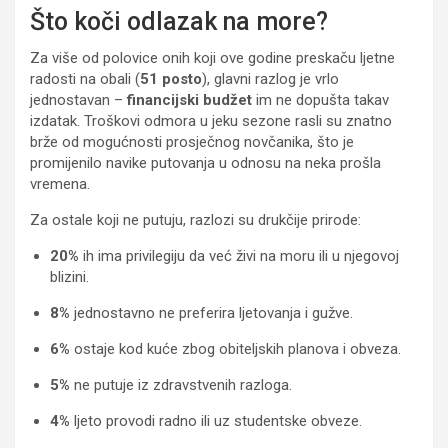
Što koči odlazak na more?
Za više od polovice onih koji ove godine preskaču ljetne
radosti na obali (
51 posto
), glavni razlog je vrlo
jednostavan –
financijski budžet
im ne dopušta takav
izdatak. Troškovi odmora u jeku sezone rasli su znatno
brže od mogućnosti prosječnog novčanika, što je
promijenilo navike putovanja u odnosu na neka prošla
vremena.
Za ostale koji ne putuju, razlozi su drukčije prirode:
20%
ih ima privilegiju da već živi na moru ili u njegovoj
blizini.
8%
jednostavno ne preferira ljetovanja i gužve.
6%
ostaje kod kuće zbog obiteljskih planova i obveza.
5%
ne putuje iz zdravstvenih razloga.
4%
ljeto provodi radno ili uz studentske obveze.