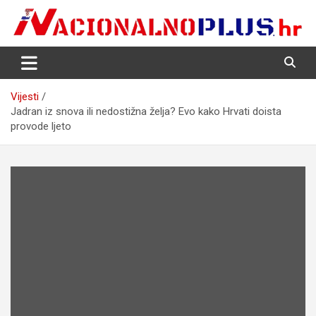
Skip
to
content
Nacija želi znati više
NacionalnoPlus.hr
Vijesti
Jadran iz snova ili nedostižna želja? Evo kako Hrvati doista
provode ljeto