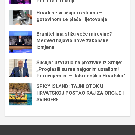
Portera u Opatiji
Hrvati se vraćaju kreditima –
gotovinom se plaća i ljetovanje
Braniteljima stižu veće mirovine?
Medved najavio nove zakonske
izmjene
Šušnjar uzvratio na prozivke iz Srbije:
„Proglasili su me najgorim ustašom!
Poručujem im – dobrodošli u Hrvatsku“
SPICY ISLAND: TAJNI OTOK U
HRVATSKOJ POSTAO RAJ ZA ORGIJE I
SVINGERE