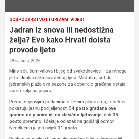
GOSPODARSTVO I TURIZAM
VIJESTI
Jadran iz snova ili nedostižna
želja? Evo kako Hrvati doista
provode ljeto
28 svibnja, 2026
Miris soli, šum valova i bijeg od svakodnevice – za mnoge
je to idealna slika savršenog ljeta. Međutim, put do
jadranskih plaža ove sezone za dobar dio građana ostaje
samo želja na papiru.
Prema najnovijim podacima o ljetnim planovima, trendovi
pokazuju jasnu podijeljenost:
54 posto građana ove
godine ne planira ići na klasično ljetovanje
, dok
35
posto
spremno iščekuje odlazak na godišnji odmor.
Neodlučnih je još uvijek
11 posto
.
Razlozi za ovakvu bilancu djelomično leže u demografiji –