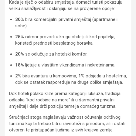
Kada je riječ o odabiru smještaja, domaći turisti pokazuju
veliku snalažljivost i oslanjaju se na provjerene opcije:
30%
bira komercijalni privatni smještaj (apartmane i
sobe).
25%
odmor provodi u krugu obitelji ili kod prijatelja,
koristeći prednosti besplatnog boravka.
20%
se odlučuje za hotelski komfor.
18%
ljetuje u vlastitim vikendicama i nekretninama.
2%
bira avanturu u kampovima,
1%
odsjeda u hostelima,
dok se ostatak raspoređuje na druge oblike smještaja.
Dok hoteli polako klize prema kategoriji luksuza, tradicija
odlaska “kod rodbine na more” ili u šarmantni privatni
smještaj i dalje drži poziciju temelja domaćeg turizma.
Stručnjaci stoga naglašavaju važnost očuvanja održivog
turizma koji bi trebao biti u ravnoteži s prirodom, ali i ostati
otvoren te pristupačan ljudima iz svih krajeva zemlje.