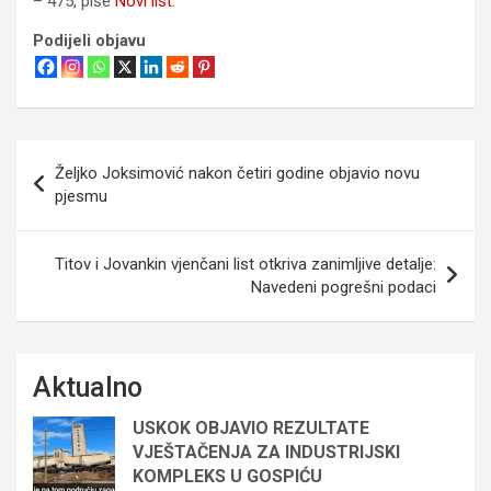
– 475, piše
Novi list
.
Podijeli objavu
Navigacija
Željko Joksimović nakon četiri godine objavio novu
objava
pjesmu
Titov i Jovankin vjenčani list otkriva zanimljive detalje:
Navedeni pogrešni podaci
Aktualno
USKOK OBJAVIO REZULTATE
VJEŠTAČENJA ZA INDUSTRIJSKI
KOMPLEKS U GOSPIĆU