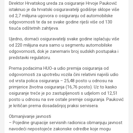
Direktor Hrvatskog ureda za osiguranje Hrvoje Pauković
istaknuo je da hrvatski osiguravatelji godišnje sklope više
od 2,7 milijuna ugovora o osiguranju od automobilske
odgovornosti te da se svake godine riješi više od 130
tisuća odštetnih zahtjeva.
Ujedno, domaći osiguravatelji svake godine isplaćuju više
od 220 milijuna eura samo u segmentu automobilske
odgovornosti, dok je zanemariv broj sudskih postupaka i
predstavki regulatoru.
Prema podacima HUO-a udio premija osiguranja od
odgovornosti za upotrebu vozila čini relativni najviši udio
od vrsta polica osiguranja – 25,48 posto u odnosu na
primjerice životna osiguranja (16,76 posto). Uz to kasko
osiguranje treće je po zastupljenosti s udjelom od 12,51
posto u odnosu na sve ostale premije osiguranja. Pauković
je kritičan prema dosadašnjoj praksi servisera.
Obmanjivanje javnosti
– Pojedine grupacije servisnih radionica obmanjuju javnost
navodeći nepostojeće zakonske odredbe koje mogu