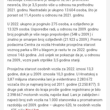
nesreća, što je 3,5 posto više u odnosu na prethodnu
2021. godinu. Nastradalo je ukupno 13.604 osoba, što je
porast od 11,4 posto u odnosu na 2021. godinu.
U 2022. ukupno je poginulo 275 osoba, a ozlijeđeno je
13.329 osoba. Usporedbe radi, u odnosu na 2009. godinu
broj poginulih je više nego prepolovljen (548 u 2009.) i
znatno je smanjen broj ozlijeđenih (21.923 u 2009.). Prema
podacima Centra za vozila Hrvatske prosječna starost
voznog parka u RH u blagom je rastu te za 2022. godinu
iznosi 14,6 godina. Još uvijek se pokazuje da je, u odnosu
na 2009., vozni park otprilike 3,5 godina stariji.
Prosječna starost osobnih vozila za 2022. iznosi 13,3
godine, dok je u 2009. iznosila 10,3 godine. U Hrvatskoj s
3,87 milijuna stanovnika lani je evidentirano 2.283.672
vozača što je najmanji broj od 2011. godine (2.250.877). S
druge pak strane do kraja prošle godine registrirano je bilo
2.398.667 motornih vozila, najviše ikad. Lani je zabilježen i
najveći broj svih vozila na 1.000 stanovnika u promatranom
razdoblju od 2009. godine – ukupno 620, te osobnih vozila