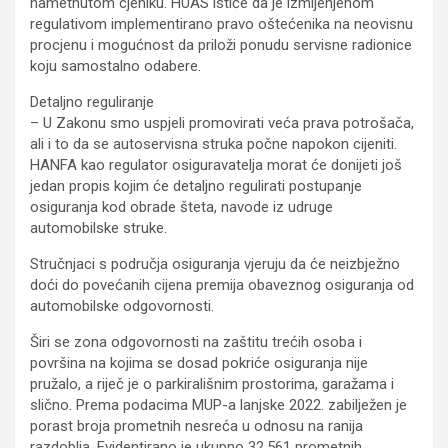
nametnutom cjeniku. HUAS ističe da je izmijenjenom
regulativom implementirano pravo oštećenika na neovisnu
procjenu i mogućnost da priloži ponudu servisne radionice
koju samostalno odabere.
Detaljno reguliranje
– U Zakonu smo uspjeli promovirati veća prava potrošača,
ali i to da se autoservisna struka počne napokon cijeniti.
HANFA kao regulator osiguravatelja morat će donijeti još
jedan propis kojim će detaljno regulirati postupanje
osiguranja kod obrade šteta, navode iz udruge
automobilske struke.
Stručnjaci s područja osiguranja vjeruju da će neizbježno
doći do povećanih cijena premija obaveznog osiguranja od
automobilske odgovornosti.
Širi se zona odgovornosti na zaštitu trećih osoba i
površina na kojima se dosad pokriće osiguranja nije
pružalo, a riječ je o parkirališnim prostorima, garažama i
slično. Prema podacima MUP-a lanjske 2022. zabilježen je
porast broja prometnih nesreća u odnosu na ranija
razdoblja. Evidentirano je ukupno 32.561 prometnih