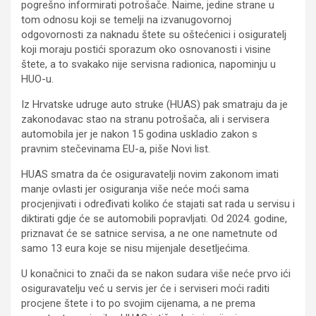
pogrešno informirati potrošače. Naime, jedine strane u
tom odnosu koji se temelji na izvanugovornoj
odgovornosti za naknadu štete su oštećenici i osiguratelj
koji moraju postići sporazum oko osnovanosti i visine
štete, a to svakako nije servisna radionica, napominju u
HUO-u.
Iz Hrvatske udruge auto struke (HUAS) pak smatraju da je
zakonodavac stao na stranu potrošača, ali i servisera
automobila jer je nakon 15 godina uskladio zakon s
pravnim stečevinama EU-a, piše Novi list.
HUAS smatra da će osiguravatelji novim zakonom imati
manje ovlasti jer osiguranja više neće moći sama
procjenjivati i određivati koliko će stajati sat rada u servisu i
diktirati gdje će se automobili popravljati. Od 2024. godine,
priznavat će se satnice servisa, a ne one nametnute od
samo 13 eura koje se nisu mijenjale desetljećima.
U konačnici to znači da se nakon sudara više neće prvo ići
osiguravatelju već u servis jer će i serviseri moći raditi
procjene štete i to po svojim cijenama, a ne prema