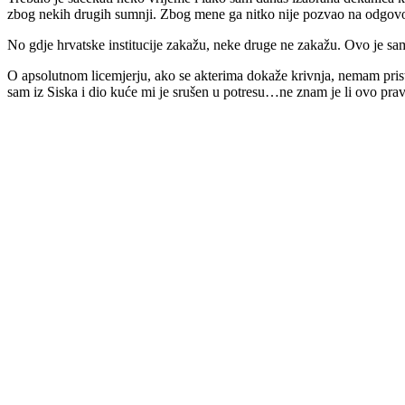
zbog nekih drugih sumnji. Zbog mene ga nitko nije pozvao na odgovo
No gdje hrvatske institucije zakažu, neke druge ne zakažu. Ovo je sa
O apsolutnom licemjerju, ako se akterima dokaže krivnja, nemam pristo
sam iz Siska i dio kuće mi je srušen u potresu…ne znam je li ovo pravd