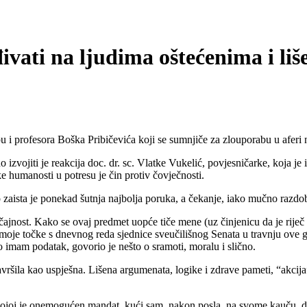
đivati na ljudima oštećenima i l
 i profesora Boška Pribičevića koji se sumnjiče za zlouporabu u aferi 
zvojiti je reakcija doc. dr. sc. Vlatke Vukelić, povjesničarke, koja je i
ke humanosti u potresu je čin protiv čovječnosti.
zaista je ponekad šutnja najbolja poruka, a čekanje, iako mučno razdobl
ajnost. Kako se ovaj predmet uopće tiče mene (uz činjenicu da je riječ
 moje točke s dnevnog reda sjednice sveučilišnog Senata u travnju ove 
o imam podatak, govorio je nešto o sramoti, moralu i slično.
ršila kao uspješna. Lišena argumenata, logike i zdrave pameti, “akcija” j
a kojoj je onemogućen mandat, kući sam, nakon posla, na svome kauču,