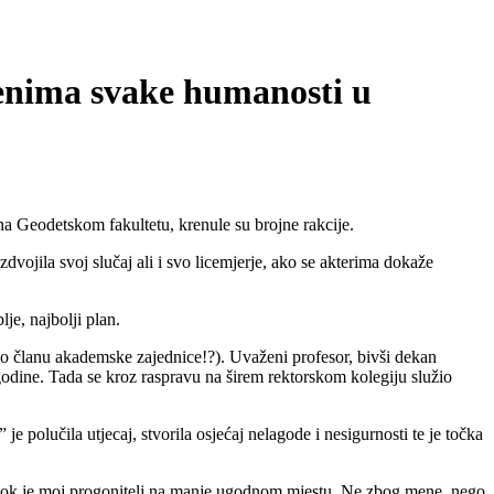
išenima svake humanosti u
na Geodetskom fakultetu, krenule su brojne rakcije.
zdvojila svoj slučaj ali i svo licemjerje, ako se akterima dokaže
je, najbolji plan.
 o članu akademske zajednice!?). Uvaženi profesor, bivši dekan
godine. Tada se kroz raspravu na širem rektorskom kolegiju služio
e polučila utjecaj, stvorila osjećaj nelagode i nesigurnosti te je točka
 dok je moj progonitelj na manje ugodnom mjestu. Ne zbog mene, nego