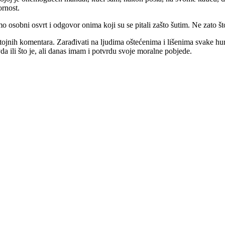
rnost.
mo osobni osvrt i odgovor onima koji su se pitali zašto šutim. Ne zato 
jnih komentara. Zarađivati na ljudima oštećenima i lišenima svake huma
a ili što je, ali danas imam i potvrdu svoje moralne pobjede.