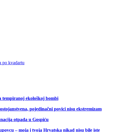
a po kvadartu
na tempiranoj ekološkoj bombi
dostojanstvena, pojedinačni povici nisu ekstremizam
sanacija otpada u Gospiću
 – moja i tvoja Hrvatska nikad nisu bile iste