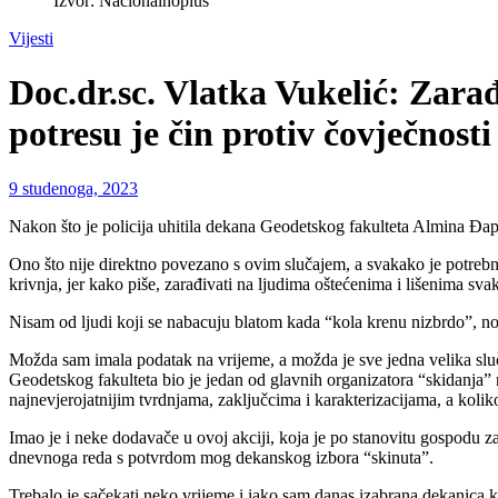
Izvor: Nacionalnoplus
Vijesti
Doc.dr.sc. Vlatka Vukelić: Zara
potresu je čin protiv čovječnosti
9 studenoga, 2023
Nakon što je policija uhitila dekana Geodetskog fakulteta Almina Đapu
Ono što nije direktno povezano s ovim slučajem, a svakako je potrebno i
krivnja, jer kako piše, zarađivati na ljudima oštećenima i lišenima sva
Nisam od ljudi koji se nabacuju blatom kada “kola krenu nizbrdo”, no 
Možda sam imala podatak na vrijeme, a možda je sve jedna velika sluč
Geodetskog fakulteta bio je jedan od glavnih organizatora “skidanja”
najnevjerojatnijim tvrdnjama, zaključcima i karakterizacijama, a kolik
Imao je i neke dodavače u ovoj akciji, koja je po stanovitu gospodu zav
dnevnoga reda s potvrdom mog dekanskog izbora “skinuta”.
Trebalo je sačekati neko vrijeme i iako sam danas izabrana dekanic