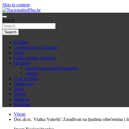
Skip to content
Nacija želi znati više
Search
NacionalnoPlus.hr
Search
Politika
Gospodarstvo i Turizam
Svijet
Ličko senjska županija
Hrvatska
Sisačko moslavačka županija
Zagreb
Crna kronika
Domovina
Sport
Vijesti
Magazin
Kolumne
Vijesti
Doc.dr.sc. Vlatka Vukelić: Zarađivati na ljudima oštećenima i l