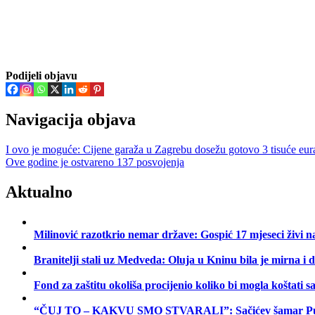
Podijeli objavu
Navigacija objava
I ovo je moguće: Cijene garaža u Zagrebu dosežu gotovo 3 tisuće eur
Ove godine je ostvareno 137 posvojenja
Aktualno
Milinović razotkrio nemar države: Gospić 17 mjeseci živi 
Branitelji stali uz Medveda: Oluja u Kninu bila je mirna i 
Fond za zaštitu okoliša procijenio koliko bi mogla koštati 
“ČUJ TO – KAKVU SMO STVARALI”: Sačićev šamar Pupovcu