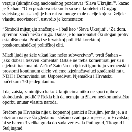
verziju (ukrajinskog nacionalnog pozdrava) ‘Slava Ukrajini’”, kazao
je Štahan. “Oba pozdrava istaknula su se u kontekstu Drugog
svjetskog rata – koji je bio rat za mnoge male nacije koje su željele
vlastitu neovisnost”, ustvrdio je komentator.
“Simboli mijenjaju značenje – i baš kao ‘Slava Ukrajini’, ‘Za dom,
spremni’ znači nešto drugo. Danas je to nacionalistički slogan protiv
establišmenta. Protivi se hrvatskoj politički korektnoj
postkomunističkoj političkoj eliti.
Mladi ljudi ga žele vikati kao nešto subverzivno”, tvrdi Štahan –
jako dobar i trezven komentar. Ostale ne treba komentirati jer su u
cijelosti iracionalni. Zašto? Zato što u cijelosti ignoriraju vremenski i
prostorni kontinuum cijelo vrijeme izjednačavajući građanski rat u
NDH i Domovinski rat. Uspoređivati Njemačku i Hrvatsku
početkom ’90 je degutantno.
I da, zaista, zanimljivo kako Ukrajincima nitko ne spori njihov
slobodarski poklič!? Rekla bih da nemaju tu žilavu neokomunističku
oporbu unutar vlastita naroda.
Srećom pa Hrvatska nije u kopnenoj granici s Rusijim, jer da je, a s
obzirom na sve što gledamo i slušamo zadnja 2 mjeseca, u Hrvatskoj
bi se barem 3 velika grada do sada već zvala Putingrad, Titograd i
Staljingrad.