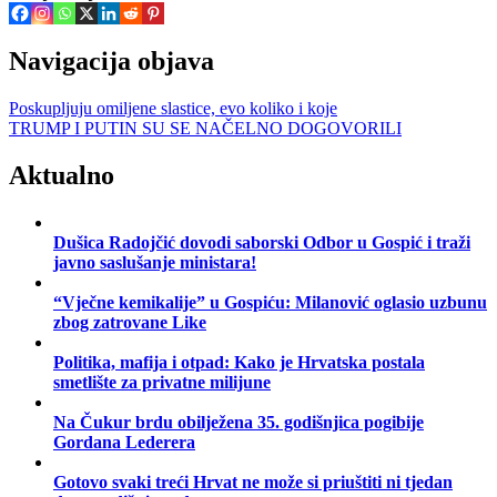
Navigacija objava
Poskupljuju omiljene slastice, evo koliko i koje
TRUMP I PUTIN SU SE NAČELNO DOGOVORILI
Aktualno
Dušica Radojčić dovodi saborski Odbor u Gospić i traži
javno saslušanje ministara!
“Vječne kemikalije” u Gospiću: Milanović oglasio uzbunu
zbog zatrovane Like
Politika, mafija i otpad: Kako je Hrvatska postala
smetlište za privatne milijune
Na Čukur brdu obilježena 35. godišnjica pogibije
Gordana Lederera
Gotovo svaki treći Hrvat ne može si priuštiti ni tjedan